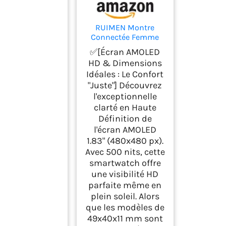
RUIMEN Montre
Connectée Femme
Appel Bluetooth
✅[Écran AMOLED
Lecteur de Musique
HD & Dimensions
Montre Sport
Idéales : Le Confort
Smartwatch pour
"Juste"] Découvrez
Android iOS
Podometre
l'exceptionnelle
Cardiofrequencemetr
clarté en Haute
e Oxymetre Montre
Définition de
Telephone Etanche
l'écran AMOLED
IP68 Cycle Menstruel
1.83" (480x480 px).
Rose
Avec 500 nits, cette
smartwatch offre
une visibilité HD
parfaite même en
plein soleil. Alors
que les modèles de
49x40x11 mm sont