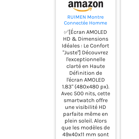
RUIMEN Montre
Connectée Homme
Femme avec Appel
✅[Écran AMOLED
Bluetooth
HD & Dimensions
Smartwatch avec
Idéales : Le Confort
Podometre
"Juste"] Découvrez
Cardiofrequencemetr
e Oxymetre Montre
l'exceptionnelle
Sport pour iPhone
clarté en Haute
Android Etanche
Définition de
IP68 Notification
l'écran AMOLED
Chronometre Meteo
1.83" (480x480 px).
Noir
Avec 500 nits, cette
smartwatch offre
une visibilité HD
parfaite même en
plein soleil. Alors
que les modèles de
49x40x11 mm sont