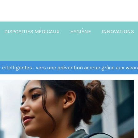
DISPOSITIFS MÉDICAUX
HYGIÈNE
INNOVATIONS
s intelligentes : vers une prévention accrue grâce aux wear