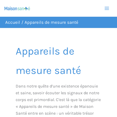
Aller
R
au
e
contenu
c
Accueil
Appareils de mesure santé
h
e
Appareils de
r
c
h
mesure santé
e
r
Dans notre quête d’une existence épanouie
et saine, savoir écouter les signaux de notre
corps est primordial. C’est là que la catégorie
« Appareils de mesure santé » de Maison
Santé entre en scène : un véritable trésor