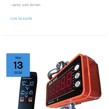
: avec son écran
Lire la suite
Test
Mai
13
du
pèse-
2026
personne
OBLLER
1000KG
à