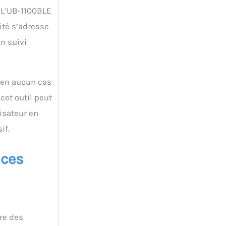
. L’UB-1100BLE
ité s’adresse
n suivi
 en aucun cas
cet outil peut
lisateur en
if.
nces
re des