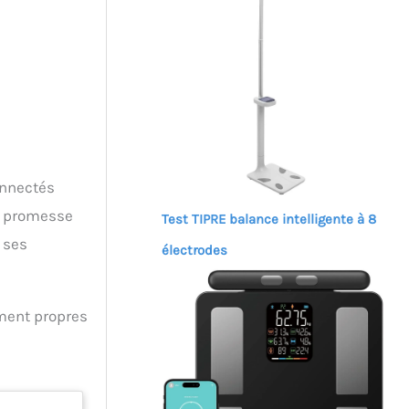
onnectés
e promesse
Test TIPRE balance intelligente à 8
 ses
électrodes
ement propres