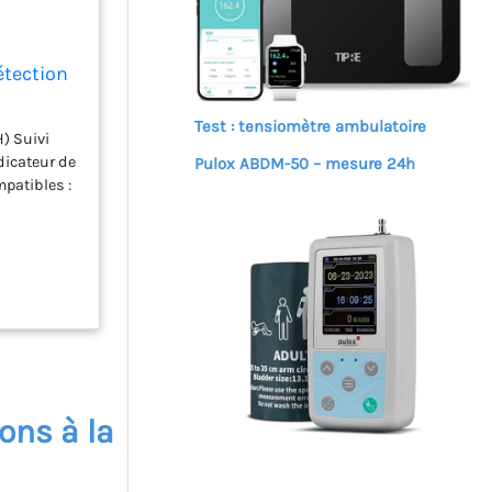
étection
Test : tensiomètre ambulatoire
H) Suivi
dicateur de
Pulox ABDM-50 – mesure 24h
mpatibles :
ons à la