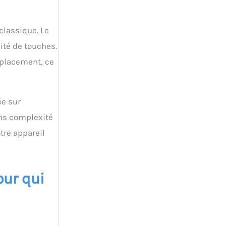
classique. Le
ité de touches.
éplacement, ce
ée sur
ans complexité
tre appareil
our qui