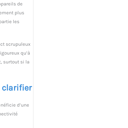
ppareils de
uement plus
artie les
pect scrupuleux
rigoureux qu’à
 surtout si la
clarifier
néficie d’une
nectivité