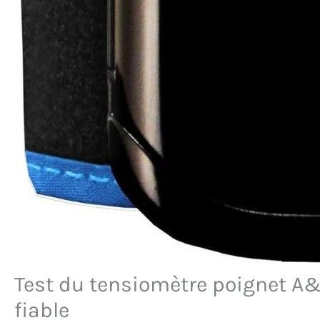
Test du tensiomètre poignet A&D
fiable