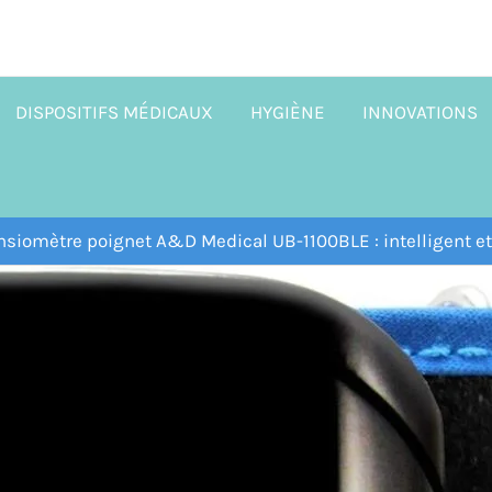
DISPOSITIFS MÉDICAUX
HYGIÈNE
INNOVATIONS
nsiomètre poignet A&D Medical UB-1100BLE : intelligent et