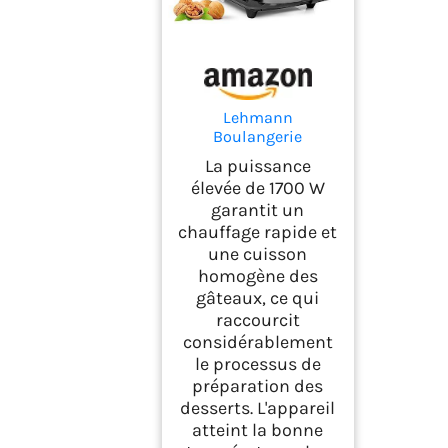
Lehmann
Boulangerie
électrique avec
La puissance
revêtement anti-
élevée de 1700 W
adhésif, 1700 W,
garantit un
Appareil de cuisine -
chauffage rapide et
Machine à noix pour
24 moitiés de noix,
une cuisson
Machine à pâtisserie
homogène des
pour noix, Gaufrier
gâteaux, ce qui
pour gaufres de noix
raccourcit
considérablement
le processus de
préparation des
desserts. L'appareil
atteint la bonne