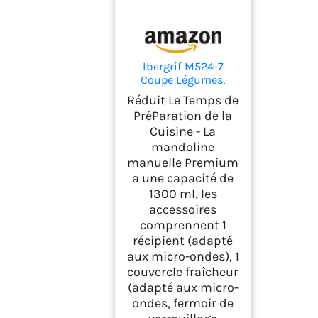
Ibergrif M524-7
Coupe Légumes,
Mandoline 7 en 1
Réduit Le Temps de
Multifonction
PréParation de la
Cuisine - La
mandoline
manuelle Premium
a une capacité de
1300 ml, les
accessoires
comprennent 1
récipient (adapté
aux micro-ondes), 1
couvercle fraîcheur
(adapté aux micro-
ondes, fermoir de