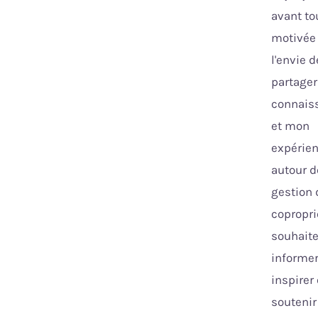
avant to
motivée
l'envie d
partage
connais
et mon
expérie
autour d
gestion 
copropri
souhait
informer
inspirer 
soutenir