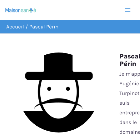
Aller
au
contenu
Accueil
Pascal Périn
Pasca
Périn
Je m'app
Eugénie
Turpinot 
suis
entrepr
dans le
domaine