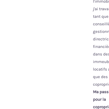
l'immobil
j'ai trava
tant que
conseill
gestionn
directri
financiè
dans de
immeub
locatifs 
que des
copropri
Ma pass
pour la
copropri