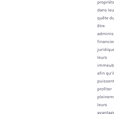
propriét
dans leu
quête du
être
administ
financier
juridiqu
leurs
immeub
afin qu’i
puissen
profiter
pleinem
leurs
avantag