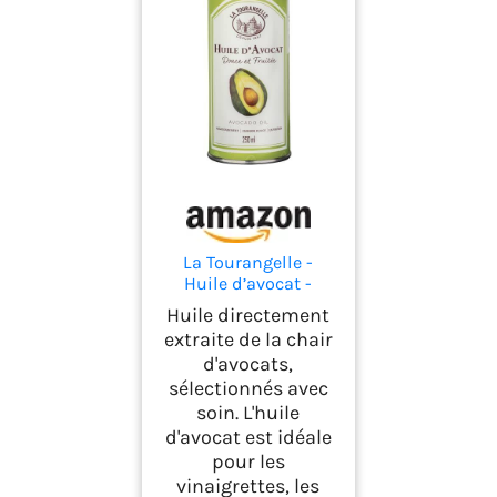
La Tourangelle -
Huile d’avocat -
Extraite de la chair
Huile directement
d'avocats - 250ml
extraite de la chair
d'avocats,
sélectionnés avec
soin. L'huile
d'avocat est idéale
pour les
vinaigrettes, les