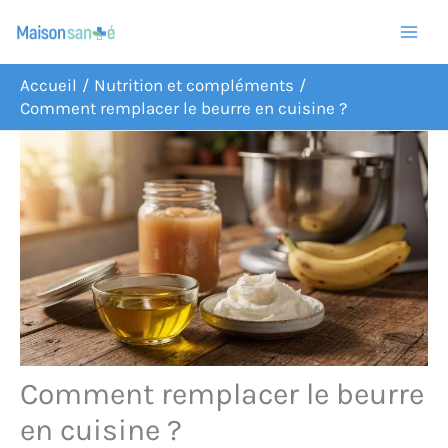
Aller
R
au
e
contenu
c
Accueil
Nutrition et compléments
Comment remplacer le beurre en cuisine ?
h
e
r
c
h
e
r
Comment remplacer le beurre
en cuisine ?