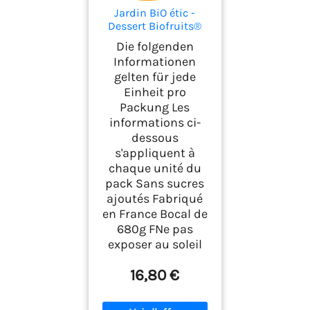
Jardin BiO étic -
Dessert Biofruits®
Pomme nature 680g
Die folgenden
(Lot de 6)
Informationen
gelten für jede
Einheit pro
Packung Les
informations ci-
dessous
s'appliquent à
chaque unité du
pack Sans sucres
ajoutés Fabriqué
en France Bocal de
680g FNe pas
exposer au soleil
16,80 €