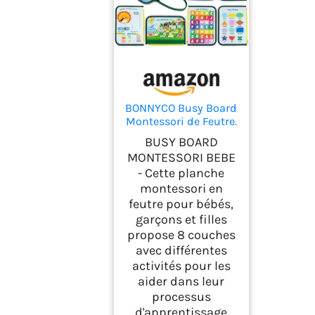
BONNYCO Busy Board
Montessori de Feutre.
Jouet Montessori
BUSY BOARD
Educatif, Malette
MONTESSORI BEBE
Busy Book Motricité
- Cette planche
Fine. Jouets d'Activité
montessori en
et de Développement,
Cadeau Enfant
feutre pour bébés,
Garcon Fille 1 2 3 4 5
garçons et filles
6 Anniversaire Noel
propose 8 couches
avec différentes
activités pour les
aider dans leur
processus
d'apprentissage