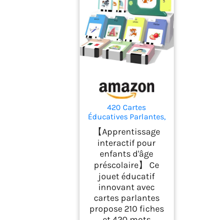
420 Cartes
Éducatives Parlantes,
Jeu de Cartes Flash
【Apprentissage
Montessori Français,
interactif pour
Jeux Educatif
enfants d'âge
Pédagogique avec
Sons pour Jouet
préscolaire】 Ce
Enfants 3-6 Ans, pour
jouet éducatif
Apprentissage
innovant avec
Préscolaire 10 FR
cartes parlantes
Chansons
propose 210 fiches
et 420 mots