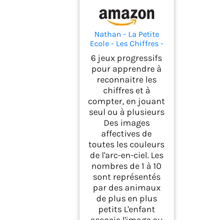
Nathan - La Petite
Ecole - Les Chiffres -
6 Jeux Progressifs -
6 jeux progressifs
de 3 à 5 Ans
pour apprendre à
reconnaitre les
chiffres et à
compter, en jouant
seul ou à plusieurs
Des images
affectives de
toutes les couleurs
de l'arc-en-ciel. Les
nombres de 1 à 10
sont représentés
par des animaux
de plus en plus
petits L'enfant
associe l'image au