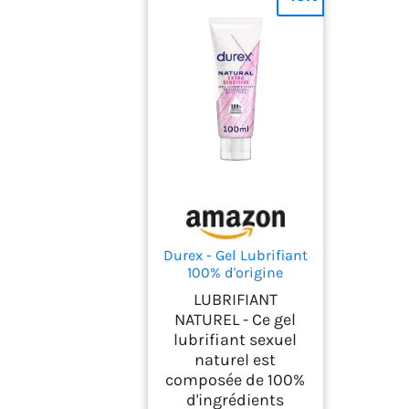
Durex - Gel Lubrifiant
100% d'origine
Naturel – Extra
LUBRIFIANT
Sensitive à l'Aloe Vera
NATUREL - Ce gel
- 100ml
lubrifiant sexuel
naturel est
composée de 100%
d'ingrédients