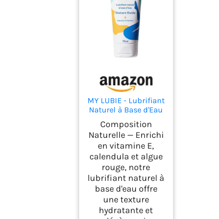
MY LUBIE - Lubrifiant
Naturel à Base d'Eau
avec Calendula &
Composition
Vitamine E | 75 ml |
Naturelle — Enrichi
Lubrifiant Vegan -
en vitamine E,
Confort Durable -
calendula et algue
Fabriqué en France
rouge, notre
lubrifiant naturel à
base d'eau offre
une texture
hydratante et