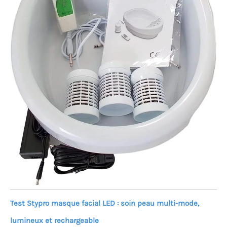
ce bac de bain de pied
une structure robuste et
antidérapante
garantissant une stabilité
totale. Grâce à ses
dimensions internes
généreuses de 25*30 cm,
cet appareil accueille
confortablement toutes
les pointures jusqu’au 44.
Très facile à nettoyer, à
vider et à entretenir, il
offrez-vous un moment de
pur bien-être quotidien
pour revitaliser vos pieds
fatigués par les longues
marches ou les journées
de travail intenses
Test Stypro masque facial LED : soin peau multi-mode,
lumineux et rechargeable