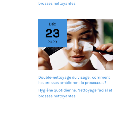
seulement 10,6 cm en un
brosses nettoyantes
clin d'œil, ce masseur
électrique pour pieds se
plie pour libérer votre
espace. Sa structure
Déc
23
compacte est étudiée
pour se ranger facilement
après chaque utilisation
2023
dans un placard étroit,
sous un canapé ou sous
un lit. Ne subissez plus
l'encombrement des bacs
à pieds classiques et
profitez d'un spa à
Double-nettoyage du visage : comment
domicile haut de gamme
les brosses améliorent le processus ?
sans sacrifier la surface
Hygiène quotidienne
,
Nettoyage facial et
de votre salle de bain ou
brosses nettoyantes
de votre salon, une
solution idéale pour les
intérieurs modernes
DÉTENTE PROFONDE ET
MEILLEUR SOMMEIL : Un
bain de pieds chaud le
soir est un secret