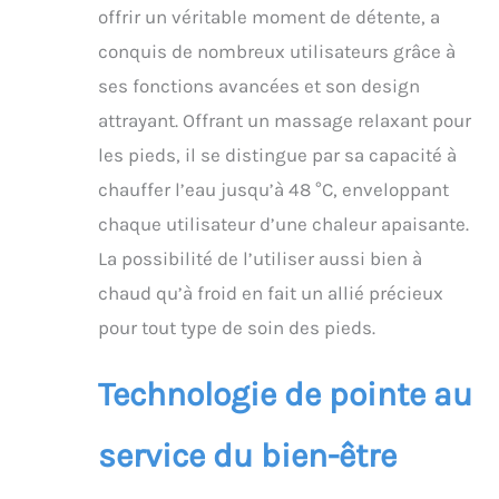
pendant l'utilisation
offrir un véritable moment de détente, a
CHAUFFAGE DE L'EAU
conquis de nombreux utilisateurs grâce à
PERFORMANT : l'eau
peut être chauffée en 8
ses fonctions avancées et son design
étapes entre 34 et 48°C
attrayant. Offrant un massage relaxant pour
- le boîtier du bain de
massage des pieds est
les pieds, il se distingue par sa capacité à
à double paroi et
chauffer l’eau jusqu’à 48 °C, enveloppant
assure une meilleure
chaque utilisateur d’une chaleur apaisante.
isolation thermique
PEDICURE : Les 3
La possibilité de l’utiliser aussi bien à
embouts de pédicure
chaud qu’à froid en fait un allié précieux
fournis (extracteur de
callosités, embout
pour tout type de soin des pieds.
brosse, embout
massage) garantissent
Technologie de pointe au
des pieds soignés et
détendus - utilisable
jusqu'à une pointure de
service du bien-être
chaussure 51 DESIGN
PRATIQUE : l'écran