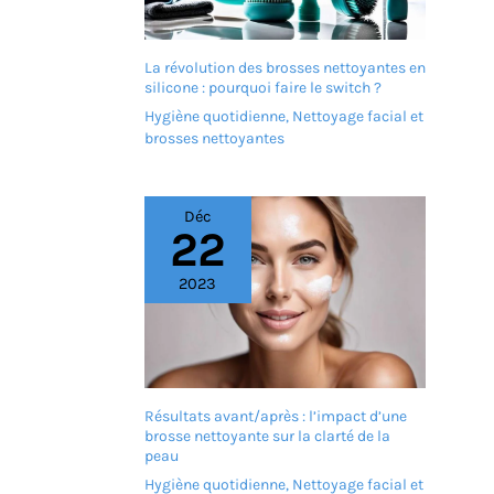
rouleaux de massage
ergonomiques, cet
appareil stimule les zones
La révolution des brosses nettoyantes en
réflexes de vos pieds tout
silicone : pourquoi faire le switch ?
en associant une lumière
Hygiène quotidienne
,
Nettoyage facial et
rouge qui complète
brosses nettoyantes
idéalement ce rituel de
bien-être en favorisant la
circulation sanguine. De
plus, la pierre ponce
Déc
intégrée élimine
22
efficacement les
callosités et peaux
2023
mortes pour retrouver des
pieds doux. C'est l'allié
idéal pour les personnes
souffrant de pieds froids
ou les infirmières
cherchant un
Résultats avant/après : l’impact d’une
soulagement profond
brosse nettoyante sur la clarté de la
CONCEPTION PLIABLE ET
peau
GAIN DE PLACE : Passant
d'une hauteur de 23 cm à
Hygiène quotidienne
,
Nettoyage facial et