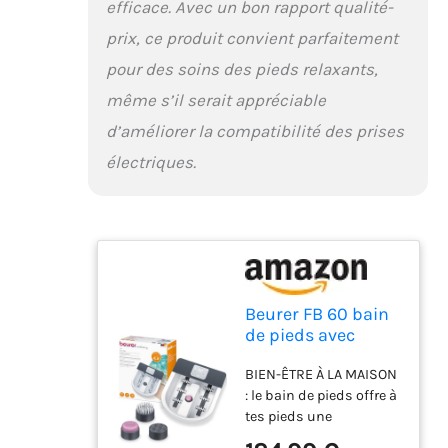
efficace. Avec un bon rapport qualité-
prix, ce produit convient parfaitement
pour des soins des pieds relaxants,
même s’il serait appréciable
d’améliorer la compatibilité des prises
électriques.
Beurer FB 60 bain
de pieds avec
fonction massage,
BIEN-ÊTRE À LA MAISON
chauffage de l'eau
: le bain de pieds offre à
jusqu'à 48°C,
tes pieds une
utilisable à chaud
expérience de bien-être
et à froid, adapté à