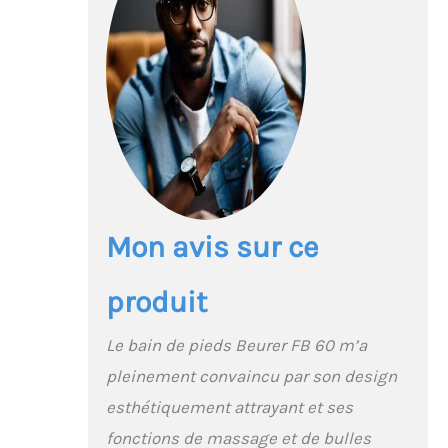
activables, ainsi qu'au
lit de pied avec picots et
rouleaux qui soutient le
massage, tu peux
profiter d'un massage
bienfaisant des pieds
pendant l'utilisation
CHAUFFAGE DE L'EAU
PERFORMANT : l'eau
peut être chauffée en 8
étapes entre 34 et 48°C
- le boîtier du bain de
Mon avis sur ce
massage des pieds est
à double paroi et
produit
assure une meilleure
isolation thermique
PEDICURE : Les 3
Le bain de pieds Beurer FB 60 m’a
embouts de pédicure
pleinement convaincu par son design
fournis (extracteur de
callosités, embout
esthétiquement attrayant et ses
brosse, embout
fonctions de massage et de bulles
massage) garantissent