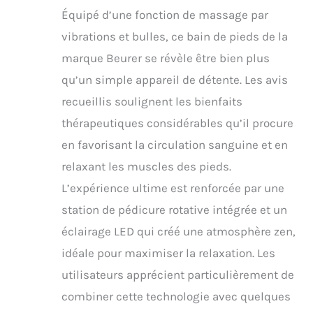
tactile, le sac de
Équipé d’une fonction de massage par
rangement et de
séchage, les poignées
vibrations et bulles, ce bain de pieds de la
de transport pratiques
marque Beurer se révèle être bien plus
et les pieds en
caoutchouc
qu’un simple appareil de détente. Les avis
antidérapants, y
recueillis soulignent les bienfaits
compris l'enrouleur de
câble, facilitent la
thérapeutiques considérables qu’il procure
manipulation
en favorisant la circulation sanguine et en
relaxant les muscles des pieds.
L’expérience ultime est renforcée par une
station de pédicure rotative intégrée et un
éclairage LED qui créé une atmosphère zen,
idéale pour maximiser la relaxation. Les
utilisateurs apprécient particulièrement de
combiner cette technologie avec quelques