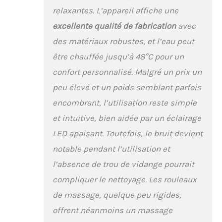
des pieds soignés et
relaxantes. L’appareil affiche une
détendus - utilisable
excellente qualité de fabrication
avec
jusqu'à une pointure de
chaussure 51 DESIGN
des matériaux robustes, et l’eau peut
PRATIQUE : l'écran
être chauffée jusqu’à 48°C pour un
tactile, le sac de
rangement et de
confort personnalisé. Malgré un prix un
séchage, les poignées
peu élevé et un poids semblant parfois
de transport pratiques
et les pieds en
encombrant, l’utilisation reste simple
caoutchouc
et intuitive, bien aidée par un éclairage
antidérapants, y
compris l'enrouleur de
LED apaisant. Toutefois, le bruit devient
câble, facilitent la
notable pendant l’utilisation et
manipulation
l’absence de trou de vidange pourrait
compliquer le nettoyage. Les rouleaux
de massage, quelque peu rigides,
offrent néanmoins un massage