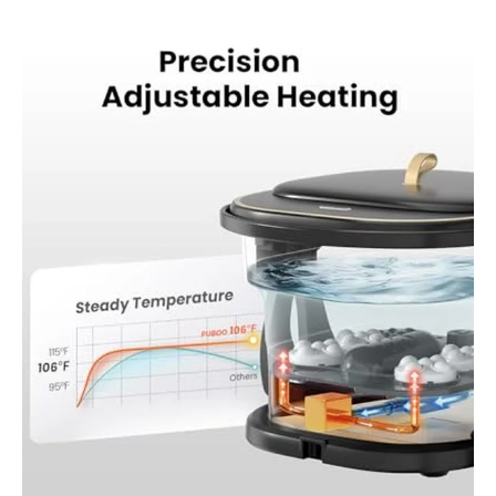
relaxant après une
longue journée à la
maison. Se replie à
seulement 14 cm, ce qui
le rend facile à ranger
sous un lit, à côté d'un
placard, derrière une
porte, ou dans un petit
appartement sans
prendre beaucoup de
place Utilisation sûre et
idéale pour tout le
monde : pour plus de
sécurité, utilisez dans
un endroit intérieur sec
pour protéger la carte
d'alimentation et éviter
l'arrêt automatique. Ce
spa pour les pieds est
parfait pour les adultes
qui passent de longues