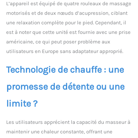
L’appareil est équipé de quatre rouleaux de massage
intégré, gardant votre
eau de trempage plus
motorisés et de deux nœuds d’acupression, ciblant
propre tout en offrant
une relaxation complète pour le pied. Cependant, il
une expérience
professionnelle
est à noter que cette unité est fournie avec une prise
semblable à un spa
américaine, ce qui peut poser problème aux
sans quitter votre salon
Fonctionnement
utilisateurs en Europe sans adaptateur approprié.
silencieux de la
télécommande : réglez la
Technologie de chauffe : une
température, le massage
et la minuterie sans
effort à l'aide de la
promesse de détente ou une
télécommande.
Fonctionnant
limite ?
silencieusement à < 50
dB, la baignoire pour
pieds offre un débit
d'eau calme et
Les utilisateurs apprécient la capacité du masseur à
rythmique qui améliore
maintenir une chaleur constante, offrant une
une atmosphère paisible