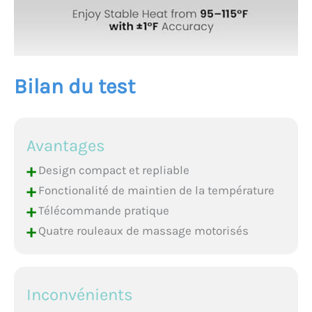
heures debout tels que
les infirmières, les
enseignants, le
personnel de vente au
détail, les livreurs, ou
Bilan du test
pour ceux qui se
tiennent debout,
marchent ou font de
l'exercice fréquemment,
aidant à soulager la
Avantages
fatigue des pieds et à
+
Design compact et repliable
promouvoir le confort
quotidien
+
Fonctionalité de maintien de la température
+
Télécommande pratique
+
Quatre rouleaux de massage motorisés
Inconvénients