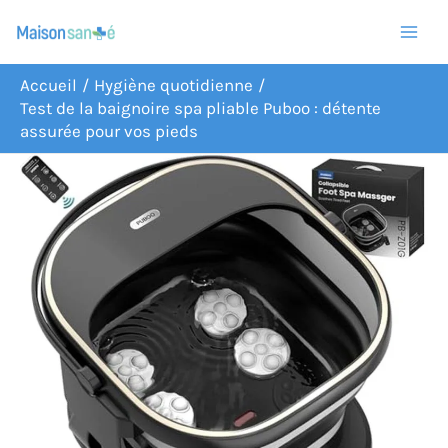
Aller
R
au
e
contenu
c
Accueil
Hygiène quotidienne
Test de la baignoire spa pliable Puboo : détente
h
assurée pour vos pieds
e
r
c
h
e
r