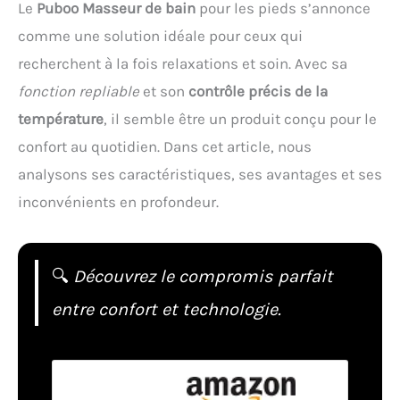
Le
Puboo Masseur de bain
pour les pieds s’annonce
comme une solution idéale pour ceux qui
recherchent à la fois relaxations et soin. Avec sa
fonction repliable
et son
contrôle précis de la
température
, il semble être un produit conçu pour le
confort au quotidien. Dans cet article, nous
analysons ses caractéristiques, ses avantages et ses
inconvénients en profondeur.
🔍
Découvrez le compromis parfait
entre confort et technologie.