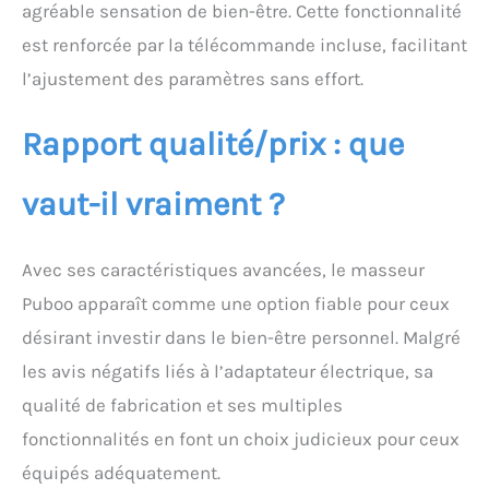
de spa à domicile,
agréable sensation de bien-être. Cette fonctionnalité
parfaite pour se
est renforcée par la télécommande incluse, facilitant
détendre après le travail
ou profiter d'un moment
l’ajustement des paramètres sans effort.
personnel calme Design
pliable et spacieux : les
Rapport qualité/prix : que
supports extérieurs
renforcés maintiennent
le spa pliable stable et
vaut-il vraiment ?
robuste lors de
l'utilisation, empêchant
l'inclinaison ou
Avec ses caractéristiques avancées, le masseur
l'effondrement même
Puboo apparaît comme une option fiable pour ceux
lorsqu'il est rempli d'eau
ou lorsque vous
désirant investir dans le bien-être personnel. Malgré
déplacez vos pieds.
les avis négatifs liés à l’adaptateur électrique, sa
L'intérieur ouvert peut
accueillir jusqu'à la taille
qualité de fabrication et ses multiples
11 homme et la taille
fonctionnalités en font un choix judicieux pour ceux
femme 12,5, offrant
beaucoup d'espace pour
équipés adéquatement.
un bain confortable et