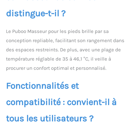
Pour une meilleure
distingue-t-il ?
performance, nous vous
recommandons de
vérifier et de nettoyer le
coton du filtre chaque
Le Puboo Masseur pour les pieds brille par sa
semaine pour garder la
conception repliable, facilitant son rangement dans
circulation de l'eau
des espaces restreints. De plus, avec une plage de
fluide et éviter la
surchauffe
température réglable de 35 à 46,1 °C, il veille à
Soulagement du
procurer un confort optimal et personnalisé.
massage profond : 16
rouleaux motorisés, 4
cylindres de Tai Chi et 2
Fonctionnalités et
nœuds d'acupression
offrent un pétrissage
complet des tissus
compatibilité : convient-il à
profonds. Contrairement
aux bulles d'air qui
tous les utilisateurs ?
agitent seulement l'eau,
le flux d'eau structuré
passe à travers un filtre