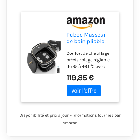
Puboo Masseur
de bain pliable
pour les pieds
Confort de chauffage
avec chaleur,
précis : plage réglable
contrôle précis de
de 95 à 46,1 °C avec
la température de
une précision de ± 1 °F
35 à 46,1 °C,
119,85 €
garantit que chaque
rouleaux de
trempage est parfait.
massage
Le système de
motorisés,
chauffage par
baignoire
circulation inférieure
chauffante pour
répartit la chaleur
bain de pieds,
Disponibilité et prix à jour – informations fournies par
uniformément,
convient aux
Amazon
prévient les points
froids et maintient
une expérience de bain