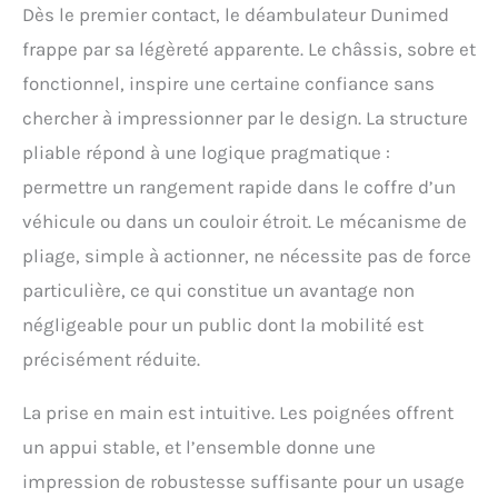
deux poignées, d'un frein de stationnement et
Dès le premier contact, le déambulateur Dunimed
de plusieurs réflecteurs pour plus de sécurité
frappe par sa légèreté apparente. Le châssis, sobre et
Service client : la satisfaction de nos clients est
importante pour nous. En cas de problème ou
fonctionnel, inspire une certaine confiance sans
de commentaire, nous espérons recevoir votre
chercher à impressionner par le design. La structure
message
pliable répond à une logique pragmatique :
permettre un rangement rapide dans le coffre d’un
véhicule ou dans un couloir étroit. Le mécanisme de
pliage, simple à actionner, ne nécessite pas de force
particulière, ce qui constitue un avantage non
négligeable pour un public dont la mobilité est
précisément réduite.
La prise en main est intuitive. Les poignées offrent
un appui stable, et l’ensemble donne une
impression de robustesse suffisante pour un usage