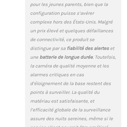
nécessaire. Améliore-t-il
pour les jeunes parents, bien que la
le sommeil de la famille
configuration puisse s’avérer
? 94 % des parents
Owlet déclarent mieux
complexe hors des États-Unis. Malgré
dormir. Savoir que vous
un prix élevé et quelques défaillances
serez alerté
de connectivité, ce produit se
immédiatement si votre
bébé a besoin de vous
distingue par sa
fiabilité des alertes
et
permet un sommeil
une
batterie de longue durée
. Toutefois,
plus profond et plus
serein. La technologie
la caméra de qualité moyenne et les
de sommeil prédictif
alarmes critiques en cas
aide également à
instaurer des routines
d’éloignement de la base restent des
de sommeil saines
points à surveiller. La qualité du
pour toute la famille.
Puis-je suivre les
matériau est satisfaisante, et
tendances de sommeil
l’efficacité globale de la surveillance
de mon bébé ? Oui.
Grâce à la technologie
assure des nuits sereines, même si le
de sommeil prédictif,