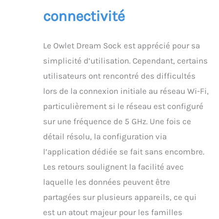
qu’une attention est
connectivité
nécessaire. Améliore-t-il
le sommeil de la famille
? 94 % des parents
Le Owlet Dream Sock est apprécié pour sa
Owlet déclarent mieux
dormir. Savoir que vous
simplicité d’utilisation. Cependant, certains
serez alerté
utilisateurs ont rencontré des difficultés
immédiatement si votre
bébé a besoin de vous
lors de la connexion initiale au réseau Wi-Fi,
permet un sommeil
particulièrement si le réseau est configuré
plus profond et plus
serein. La technologie
sur une fréquence de 5 GHz. Une fois ce
de sommeil prédictif
détail résolu, la configuration via
aide également à
instaurer des routines
l’application dédiée se fait sans encombre.
de sommeil saines
Les retours soulignent la facilité avec
pour toute la famille.
Puis-je suivre les
laquelle les données peuvent être
tendances de sommeil
partagées sur plusieurs appareils, ce qui
de mon bébé ? Oui.
Grâce à la technologie
est un atout majeur pour les familles