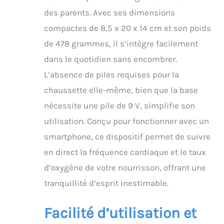
moniteur bébé
des parents. Avec ses dimensions
apportant sérénité et
compactes de 8,5 x 20 x 14 cm et son poids
meilleur sommeil. Il est
destiné aux
de 478 grammes, il s’intègre facilement
nourrissons en bonne
dans le quotidien sans encombrer.
santé de la naissance à
18 mois (2,5 à 13,6 kg) et
L’absence de piles requises pour la
offre une précision de
chaussette elle-même, bien que la base
qualité médicale sur
toutes les carnations.
nécessite une pile de 9 V, simplifie son
Comment savoir si mon
utilisation. Conçu pour fonctionner avec un
bébé a besoin de moi ?
Recevez des alertes en
smartphone, ce dispositif permet de suivre
temps réel sur la base
en direct la fréquence cardiaque et le taux
et sur votre téléphone si
les données de votre
d’oxygène de votre nourrisson, offrant une
bébé sortent des plages
tranquillité d’esprit inestimable.
définies. Vous pouvez
ainsi réagir rapidement
et en toute confiance,
Facilité d’utilisation et
en étant averti dès