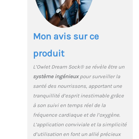
apportant sérénité et
meilleur sommeil. Il est
destiné aux
nourrissons en bonne
santé de la naissance à
Mon avis sur ce
18 mois (2,5 à 13,6 kg) et
offre une précision de
produit
qualité médicale sur
toutes les carnations.
Comment savoir si mon
L’Owlet Dream Sock® se révèle être un
bébé a besoin de moi ?
système ingénieux
pour surveiller la
Recevez des alertes en
temps réel sur la base
santé des nourrissons, apportant une
et sur votre téléphone si
tranquillité d’esprit inestimable grâce
les données de votre
bébé sortent des plages
à son suivi en temps réel de la
définies. Vous pouvez
fréquence cardiaque et de l’oxygène.
ainsi réagir rapidement
et en toute confiance,
L’application conviviale et la simplicité
en étant averti dès
d’utilisation en font un allié précieux
qu’une attention est