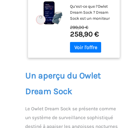
Blue - Système de
Qu’est-ce que l’Owlet
Surveillance
Dream Sock ? Dream
Intelligent pour
Sock est un moniteur
bébé - Suivi en
intelligent pour bébé,
Direct de la
299,00 €
certifié médicalement,
fréquence
258,90 €
qui suit la fréquence
cardique et de
cardiaque, le niveau
l'oxygène du
d’oxygène et les
Nourrisson
tendances de sommeil
de votre bébé. Il envoie
des alertes en temps
réel lorsque les
Un aperçu du Owlet
mesures sortent des
plages définies, pour
Dream Sock
offrir une tranquillité
d’esprit précieuse à
toute la famille. Pour
Le Owlet Dream Sock se présente comme
qui est conçu l’Owlet
Dream Sock ? Dream
un système de surveillance sophistiqué
Sock est conçu pour les
destiné à apaiser les angoisses nocturnes
parents recherchant un