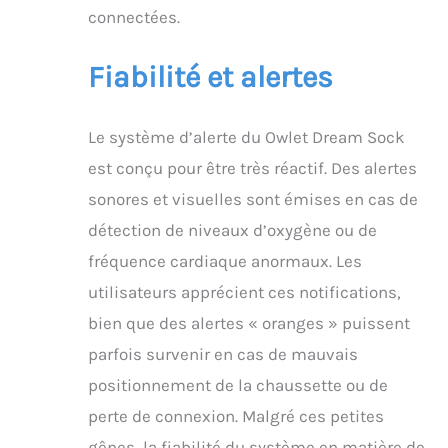
de sommeil prédictif,
connectées.
vous pouvez
comprendre les
rythmes de votre bébé
Fiabilité et alertes
et identifier les
meilleures fenêtres
d’éveil pour plus de
Le système d’alerte du Owlet Dream Sock
confiance au quotidien.
est conçu pour être très réactif. Des alertes
Il est aussi possible de
passer à Owlet360 pour
sonores et visuelles sont émises en cas de
des analyses plus
détection de niveaux d’oxygène ou de
approfondies, incluant
rapports matinaux et
fréquence cardiaque anormaux. Les
suivi bien-être à long
utilisateurs apprécient ces notifications,
terme. Les données de
santé sont-elles
bien que des alertes « oranges » puissent
sécurisées et privées ?
parfois survenir en cas de mauvais
Les données de votre
bébé sont protégées par
positionnement de la chaussette ou de
un chiffrement 256 bits
perte de connexion. Malgré ces petites
et une authentification
à courbe elliptique.
gênes, la fiabilité du système en matière de