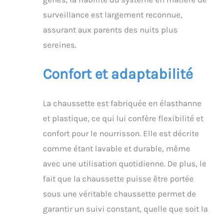
Nous utilisons des
surveillance est largement reconnue,
standards de sécurité
avancés pour garantir
assurant aux parents des nuits plus
la confidentialité et la
sereines.
protection des
informations de votre
famille. Est-ce facile à
Confort et adaptabilité
installer ? Dream Sock
se connecte via
Bluetooth et Wi-Fi 2,4
La chaussette est fabriquée en élasthanne
GHz pour une
et plastique, ce qui lui confère flexibilité et
expérience fiable et
fluide (non compatible
confort pour le nourrisson. Elle est décrite
5 GHz). Pour
comme étant lavable et durable, même
l’installation, connectez
la chaussette et votre
avec une utilisation quotidienne. De plus, le
téléphone/tablette au
fait que la chaussette puisse être portée
Wi-Fi 2,4 GHz. Après
configuration, vous
sous une véritable chaussette permet de
pouvez repasser votre
garantir un suivi constant, quelle que soit la
appareil mobile en 5