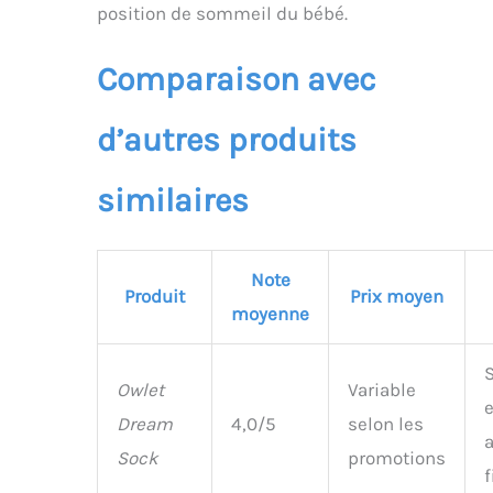
GHz tandis que la
position de sommeil du bébé.
chaussette reste en 2,4
GHz. Dream Sock offre
Comparaison avec
également jusqu’à 16
heures d’autonomie.
d’autres produits
similaires
Note
Produit
Prix moyen
moyenne
S
Owlet
Variable
e
Dream
4,0/5
selon les
a
Sock
promotions
f