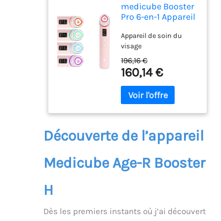
medicube Booster
Pro 6-en-1 Appareil
Massage Glow
Appareil de soin du
Verre Rose
visage
196,16 €
160,14 €
Découverte de l’appareil
Medicube Age-R Booster
H
Dès les premiers instants où j’ai découvert