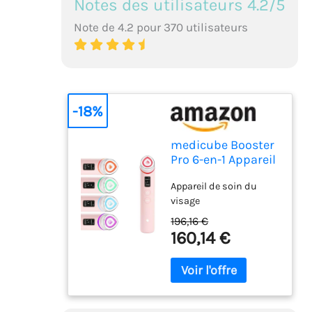
Notes des utilisateurs 4.2/5
Note de 4.2 pour 370 utilisateurs
-18%
medicube Booster
Pro 6-en-1 Appareil
Massage Glow
Appareil de soin du
Verre Rose
visage
196,16 €
160,14 €