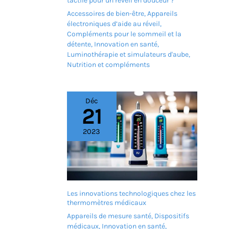
tactile pour un réveil en douceur ?
inoxydable, sûre à utiliser,
Accessoires de bien-être
,
Appareils
concave pour s'adapter
électroniques d’aide au réveil
,
aux contours du visage,
Compléments pour le sommeil et la
coins arrondis doux pour
détente
,
Innovation en santé
,
s'adapter pleinement à la
Luminothérapie et simulateurs d'aube
,
position du nez. 【4
modes aux fonctions
Nutrition et compléments
multiples】 Mode "Peel",
nettoie les pores obstrués
et les points noirs (cette
Déc
étape nécessite de garder
21
la peau humide); le mode
"ION+" pour adoucir la
2023
kératine ancienne,
décomposer la mélanine
et les points noirs; mode
"ION-" pour accélérer
l'absorption des
nutriments, favoriser le
métabolisme cutané et
Les innovations technologiques chez les
réduire les rides;
thermomètres médicaux
Appliquez la crème
Appareils de mesure santé
,
Dispositifs
raffermissante et
médicaux
,
Innovation en santé
,