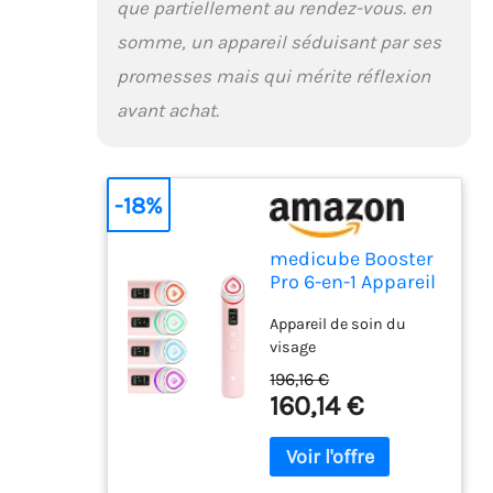
que partiellement au rendez-vous. en
somme, un appareil séduisant par ses
promesses mais qui mérite réflexion
avant achat.
-18%
medicube Booster
Pro 6-en-1 Appareil
Massage Glow
Appareil de soin du
Verre Rose
visage
196,16 €
160,14 €