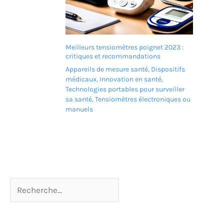
automatiquement. Si vous
vous endormez pendant
l'utilisation, il s'éteint
automatiquement au bout
Meilleurs tensiomètres poignet 2023 :
de 30 minutes,
critiques et recommandations
garantissant votre
sécurité et votre bien-être.
Appareils de mesure santé
,
Dispositifs
Il vous suffit de le
médicaux
,
Innovation en santé
,
rallumer pour le réutiliser.
Technologies portables pour surveiller
(Appuyez longuement
sa santé
,
Tensiomètres électroniques ou
pendant 3 secondes pour
manuels
allumer/éteindre,
appuyez brièvement
pendant 1 seconde pour
changer de vitesse)