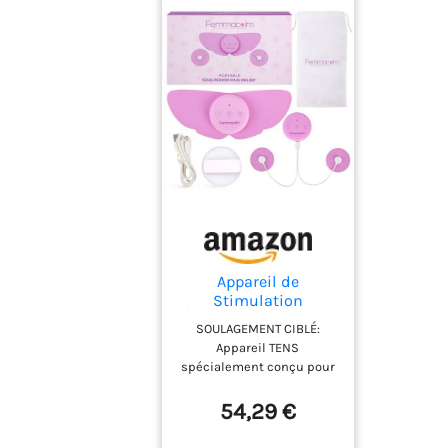
réglables et à un écran
LCD facile à lire. Les
commandes intuitives
vous permettent
d'adapter la
stimulation selon vos
besoins : plus intense
lors des crampes les
plus fortes ou plus
douce pour un confort
optimal. JUSQU'À 24
HEURES D'UTILISATION :
Alimenté par pile,
l'appareil offre jusqu'à
Appareil de
Stimulation
24 heures d'utilisation
Électrique TENS pour
pour vous
SOULAGEMENT CIBLÉ:
Soulagement des
accompagner tout au
Appareil TENS
Douleurs
long de la journée. Son
spécialement conçu pour
Menstruelles
format compact se
apaiser les douleurs
menstruelles grâce à la
porte discrètement
54,29 €
stimulation électrique
sous les vêtements afin
transcutanée MODES