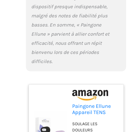
MORPHOLOGIES : Conçu
dispositif presque indispensable,
pour s'adapter à toutes
les silhouettes, il est
malgré des notes de fiabilité plus
équipé d'électrodes
basses. En somme, « Paingone
TENS en gel souple qui
Ellune » parvient à allier confort et
épousent délicatement
le bas-ventre, même
efficacité, nous offrant un répit
lorsque vous êtes en
bienvenu lors de ces périodes
mouvement. Trois
étapes suffisent :
difficiles.
appliquez les électrodes
sur la peau, démarrez
l'appareil, puis ajustez
l'intensité jusqu'au
niveau qui vous
convient. UNE
ALTERNATIVE SANS
Paingone Ellune
MÉDICAMENT À LA
Appareil TENS
BOUILLOTTE
Douleurs
CHAUFFANTE : Soulagez
SOULAGE LES
Menstruelles
les crampes
DOULEURS
Crampes-Noir