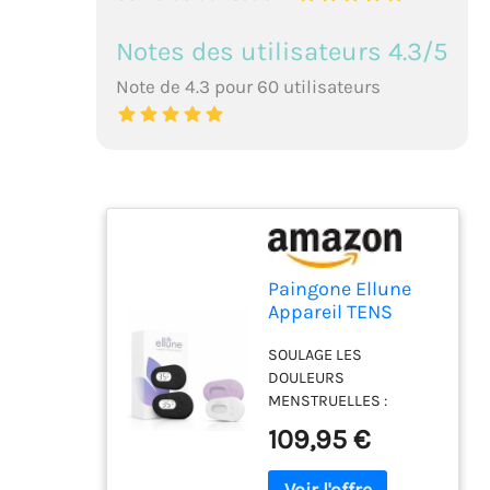
Notes des utilisateurs 4.3/5
Note de 4.3 pour 60 utilisateurs
Paingone Ellune
Appareil TENS
Douleurs
SOULAGE LES
Menstruelles
DOULEURS
Crampes-Noir
MENSTRUELLES :
Appareil TENS compact
109,95 €
conçu spécialement
pour soulager les