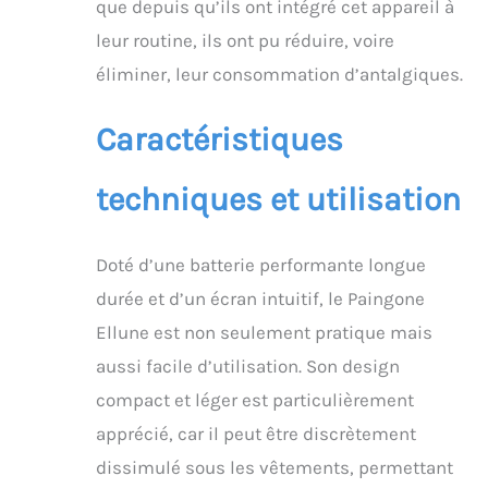
que depuis qu’ils ont intégré cet appareil à
Alimenté par pile,
l'appareil offre jusqu'à
leur routine, ils ont pu réduire, voire
24 heures d'utilisation
éliminer, leur consommation d’antalgiques.
pour vous
accompagner tout au
long de la journée. Son
Caractéristiques
format compact se
porte discrètement
techniques et utilisation
sous les vêtements afin
de vous apporter un
soulagement à tout
moment, où que vous
Doté d’une batterie performante longue
soyez CONFORTABLE
durée et d’un écran intuitif, le Paingone
POUR TOUTES LES
MORPHOLOGIES : Conçu
Ellune est non seulement pratique mais
pour s'adapter à toutes
aussi facile d’utilisation. Son design
les silhouettes, il est
équipé d'électrodes
compact et léger est particulièrement
TENS en gel souple qui
apprécié, car il peut être discrètement
épousent délicatement
le bas-ventre, même
dissimulé sous les vêtements, permettant
lorsque vous êtes en