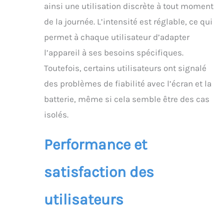
ainsi une utilisation discrète à tout moment
mouvement. Trois
de la journée. L’intensité est réglable, ce qui
étapes suffisent :
appliquez les électrodes
permet à chaque utilisateur d’adapter
sur la peau, démarrez
l’appareil à ses besoins spécifiques.
l'appareil, puis ajustez
l'intensité jusqu'au
Toutefois, certains utilisateurs ont signalé
niveau qui vous
des problèmes de fiabilité avec l’écran et la
convient. UNE
ALTERNATIVE SANS
batterie, même si cela semble être des cas
MÉDICAMENT À LA
isolés.
BOUILLOTTE
CHAUFFANTE : Soulagez
les crampes
Performance et
menstruelles sans
attendre qu'une
satisfaction des
bouillotte ou un
coussin chauffant
monte en température.
utilisateurs
Une simple pression
suffit pour bénéficier
d'une stimulation TENS