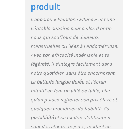
produit
stimulation selon vos
besoins : plus intense
lors des crampes les
L’appareil « Paingone Ellune » est une
plus fortes ou plus
véritable aubaine pour celles d’entre
douce pour un confort
optimal. JUSQU'À 24
nous qui souffrent de douleurs
HEURES D'UTILISATION :
menstruelles ou liées à l’endométriose.
Alimenté par pile,
l'appareil offre jusqu'à
Avec son efficacité indéniable et sa
24 heures d'utilisation
légèreté
, il s’intègre facilement dans
pour vous
accompagner tout au
notre quotidien sans être encombrant.
long de la journée. Son
La
batterie longue durée
et l’écran
format compact se
porte discrètement
intuitif en font un allié de taille, bien
sous les vêtements afin
qu’on puisse regretter son prix élevé et
de vous apporter un
soulagement à tout
quelques problèmes de fiabilité. Sa
moment, où que vous
portabilité
et sa facilité d’utilisation
soyez CONFORTABLE
POUR TOUTES LES
sont des atouts majeurs, rendant ce