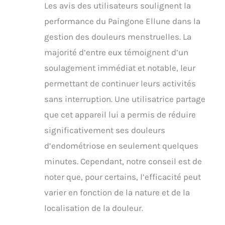
Les avis des utilisateurs soulignent la
douce et ciblée. Ne
convient pas aux
performance du Paingone Ellune dans la
femmes enceintes ni
gestion des douleurs menstruelles. La
aux personnes portant
un stimulateur
majorité d’entre eux témoignent d’un
cardiaque (pacemaker),
soulagement immédiat et notable, leur
un dispositif médical
implanté, souffrant de
permettant de continuer leurs activités
troubles du rythme
sans interruption. Une utilisatrice partage
cardiaque ou
d'épilepsie
que cet appareil lui a permis de réduire
significativement ses douleurs
d’endométriose en seulement quelques
minutes. Cependant, notre conseil est de
noter que, pour certains, l’efficacité peut
varier en fonction de la nature et de la
localisation de la douleur.