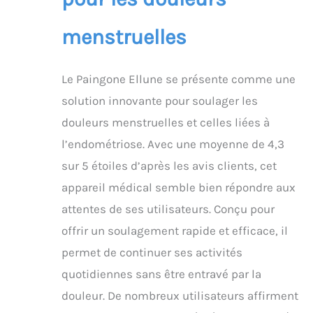
atténuer les douleurs
menstruelles modérées
menstruelles
à sévères, à la maison,
au travail ou en
déplacement. 35
Le Paingone Ellune se présente comme une
NIVEAUX D'INTENSITÉ :
Personnalisez votre
solution innovante pour soulager les
soulagement grâce à 35
douleurs menstruelles et celles liées à
niveaux d'intensité
réglables et à un écran
l’endométriose. Avec une moyenne de 4,3
LCD facile à lire. Les
sur 5 étoiles d’après les avis clients, cet
commandes intuitives
vous permettent
appareil médical semble bien répondre aux
d'adapter la
attentes de ses utilisateurs. Conçu pour
stimulation selon vos
offrir un soulagement rapide et efficace, il
besoins : plus intense
lors des crampes les
permet de continuer ses activités
plus fortes ou plus
quotidiennes sans être entravé par la
douce pour un confort
optimal. JUSQU'À 24
douleur. De nombreux utilisateurs affirment
HEURES D'UTILISATION :