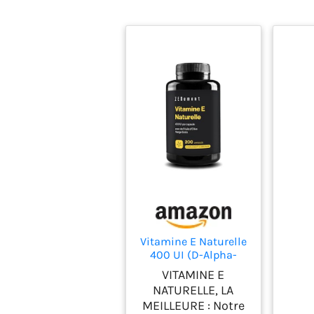
Vitamine E Naturelle
400 UI (D-Alpha-
Tocophérol), 200
VITAMINE E
Capsules (plus de 6
NATURELLE, LA
mois de traitement),
MEILLEURE : Notre
Avec de l'Huile d'Olive