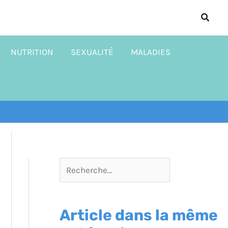
R
Reche
e
c
NUTRITION
SEXUALITÉ
MALADIES
h
e
r
c
h
e
r
Article dans la même