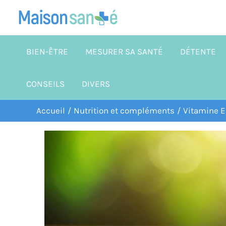
Aller
au
contenu
BIEN-ÊTRE
MESURER SA SANTÉ
DÉTENTE
CONSEILS
DIVERS
Accueil
Nutrition et compléments
Vitamine E