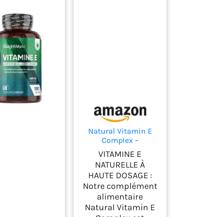
Natural Vitamin E
Complex –
Tocophérols et
VITAMINE E
Tocotriénols –
NATURELLE À
Puissant
HAUTE DOSAGE :
Antioxydant, Protège
Notre complément
les Cellules du Stress
Oxydatif – avec Huile
alimentaire
d’Olive Vierge Extra
Natural Vitamin E
Espagnole – 120