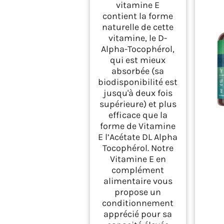
vitamine E
Vierge Extra |
Antioxydant Puissant
contient la forme
et Anti-âge |
naturelle de cette
Zenement
vitamine, le D-
Alpha-Tocophérol,
qui est mieux
absorbée (sa
biodisponibilité est
jusqu'à deux fois
supérieure) et plus
efficace que la
forme de Vitamine
E l’Acétate DL Alpha
Tocophérol. Notre
Vitamine E en
complément
alimentaire vous
propose un
conditionnement
apprécié pour sa