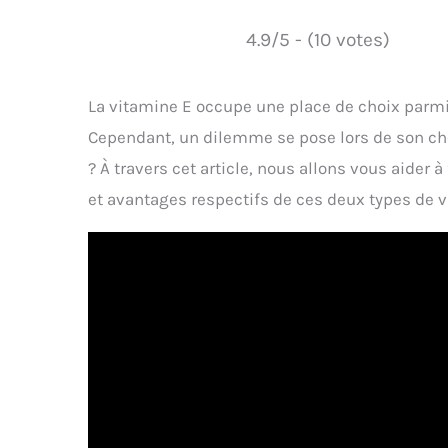
4.9/5 - (10 votes)
La vitamine E occupe une place de choix parm
Cependant, un dilemme se pose lors de son choi
? À travers cet article, nous allons vous aider 
et avantages respectifs de ces deux types de v