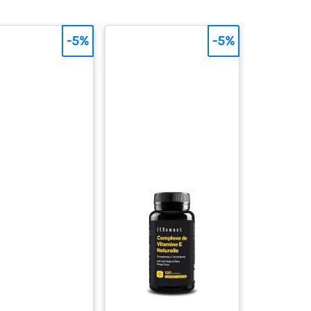
-5%
-5%