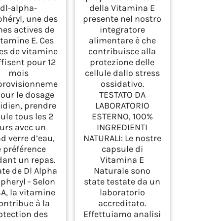
ress oxydatif
dl-alpha-
della Vitamina E
phéryl, une des
presente nel nostro
es actives de
integratore
itamine E. Ces
alimentare è che
les de vitamine
contribuisce alla
ffisent pour 12
protezione delle
mois
cellule dallo stress
provisionneme
ossidativo.
Pour le dosage
TESTATO DA
idien, prendre
LABORATORIO
lule tous les 2
ESTERNO, 100%
urs avec un
INGREDIENTI
d verre d’eau,
NATURALI: Le nostre
 préférence
capsule di
ant un repas.
Vitamina E
ate de Dl Alpha
Naturale sono
pheryl - Selon
state testate da un
SA, la vitamine
laboratorio
ontribue à la
accreditato.
otection des
Effettuiamo analisi