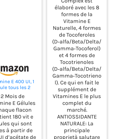
Complex est
Gélules – Zenement
élaboré avec les 8
formes de la
Vitamine E
Naturelle, 4 formes
de Tocoferoles
(D‑alfa/Beta/Delta/
Gamma‑Tocoferol)
et 4 formes de
Tocotrienoles
(D‑alfa/Beta/Delta/
Gamma‑Tocotrieno
mine E 400 UI, 1
l). Ce qui en fait le
ule tous les 2
supplément de
rs, 180 Gélules
12 Mois de
Vitamines E le plus
gan pour 1 An-
mine E Gélules
complet du
ate de Dl Alpha
haque flacon
marché.
opheryl - Selon
ient 180 vit e
ANTIOSSIDANTE
, la vitamine E
ontribue à la
ules qui sont
NATURALE: La
otection des
tes à partir de
principale
lules contre le
UI d’acétate de
proprietà salutare