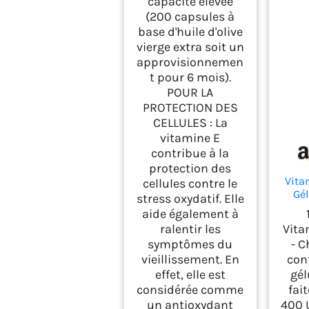
capacité élevée
(200 capsules à
base d'huile d'olive
vierge extra soit un
approvisionnemen
t pour 6 mois).
POUR LA
PROTECTION DES
CELLULES : La
vitamine E
contribue à la
protection des
Vita
cellules contre le
Gél
stress oxydatif. Elle
Jou
aide également à
Ve
ralentir les
Vita
Acet
symptômes du
- C
Toc
vieillissement. En
cont
EFSA
c
effet, elle est
gél
pr
considérée comme
fai
cel
un antioxydant
400 