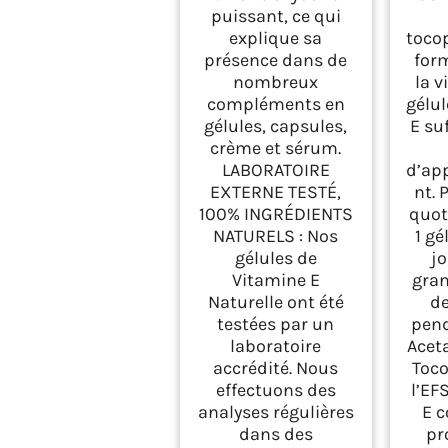
st
puissant, ce qui
explique sa
toco
présence dans de
form
nombreux
la v
compléments en
gélu
gélules, capsules,
E su
crème et sérum.
LABORATOIRE
d’ap
EXTERNE TESTÉ,
nt. 
100% INGRÉDIENTS
quot
NATURELS : Nos
1 gé
gélules de
jo
Vitamine E
gran
Naturelle ont été
de
testées par un
pend
laboratoire
Acet
accrédité. Nous
Toco
effectuons des
l’EF
analyses régulières
E c
dans des
pr