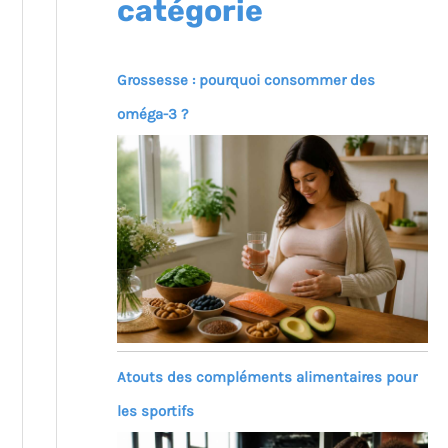
catégorie
Grossesse : pourquoi consommer des
oméga-3 ?
Atouts des compléments alimentaires pour
les sportifs