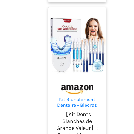
Kit Blanchiment
Dentaire - Bledras
Dents Blanches
【Kit Dents
Professionnel avec 12
Blanches de
Gel Blanchiment, 3
Grande Valeur】:
Gel Apaisant, Plateau
Dent- Soins