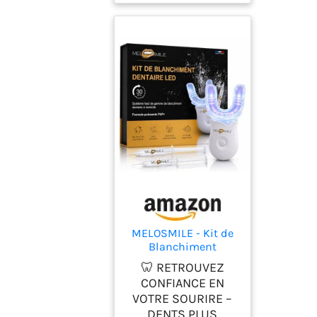
MELOSMILE - Kit de
Blanchiment
Dentaire
🦷 RETROUVEZ
Professionnel avec
CONFIANCE EN
Lampe LED 16X - 3
VOTRE SOURIRE –
Gels pour un
DENTS PLUS
Blanchiment Rapide