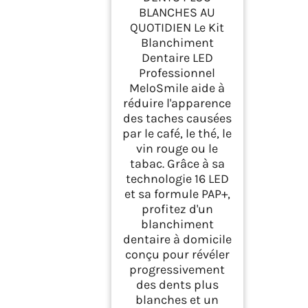
et Efficace, Élimine
BLANCHES AU
les Taches Profondes
QUOTIDIEN Le Kit
(Kit de blanchiment)
Blanchiment
Dentaire LED
Professionnel
MeloSmile aide à
réduire l'apparence
des taches causées
par le café, le thé, le
vin rouge ou le
tabac. Grâce à sa
technologie 16 LED
et sa formule PAP+,
profitez d'un
blanchiment
dentaire à domicile
conçu pour révéler
progressivement
des dents plus
blanches et un