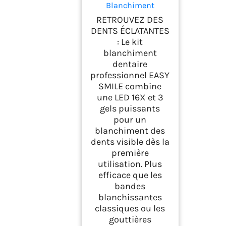
Blanchiment
Dentaire
RETROUVEZ DES
Professionnel avec
DENTS ÉCLATANTES
Lampe LED 16X - 3
: Le kit
Gels pour un
blanchiment
Blanchiment Rapide
et Efficace, Élimine
dentaire
les Taches Profondes
professionnel EASY
(Kit de blanchiment)
SMILE combine
une LED 16X et 3
gels puissants
pour un
blanchiment des
dents visible dès la
première
utilisation. Plus
efficace que les
bandes
blanchissantes
classiques ou les
gouttières