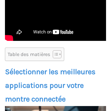
Table des matières
Sélectionner les meilleures
applications pour votre
montre connectée