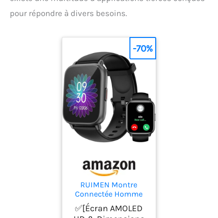
pour répondre à divers besoins.
-70%
RUIMEN Montre
Connectée Homme
Femme avec Appel
✅[Écran AMOLED
Bluetooth