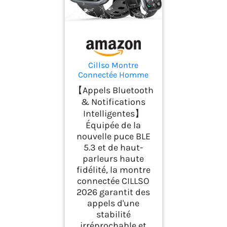
Cillso Montre
Connectée Homme
Femme 1,95" HD,
【Appels Bluetooth
Smartwatch avec
& Notifications
Appels Bluetooth, 112
Intelligentes】
Modes Sportifs,
Cardiofréquencemètr
Équipée de la
e, SpO2, Sommeil,
nouvelle puce BLE
Étanchéité IP68,
5.3 et de haut-
Montre Sport pour
parleurs haute
Android iOS
fidélité, la montre
connectée CILLSO
2026 garantit des
appels d'une
stabilité
irréprochable et