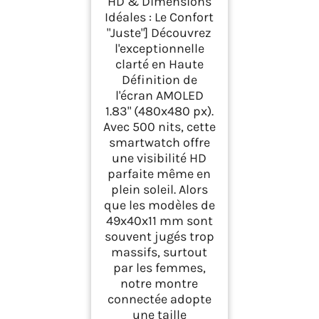
HD & Dimensions
Smartwatch avec
Idéales : Le Confort
Podometre
"Juste"] Découvrez
Cardiofrequencemetr
e Oxymetre Montre
l'exceptionnelle
Sport pour iPhone
clarté en Haute
Android Etanche
Définition de
IP68 Notification
l'écran AMOLED
Chronometre Meteo
1.83" (480x480 px).
Noir
Avec 500 nits, cette
smartwatch offre
une visibilité HD
parfaite même en
plein soleil. Alors
que les modèles de
49x40x11 mm sont
souvent jugés trop
massifs, surtout
par les femmes,
notre montre
connectée adopte
une taille