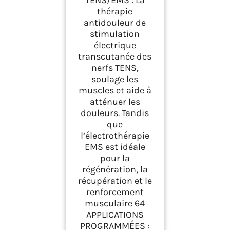
TENS/EMS : La
thérapie anti-douleur
thérapie
TENS, stimulation
antidouleur de
électrique des
muscles EMS,
stimulation
4électrodes, Noir
électrique
réutilisables
transcutanée des
incluses, facile à
nerfs TENS,
emporter
soulage les
muscles et aide à
atténuer les
douleurs. Tandis
que
l’électrothérapie
EMS est idéale
pour la
régénération, la
récupération et le
renforcement
musculaire 64
APPLICATIONS
PROGRAMMÉES :