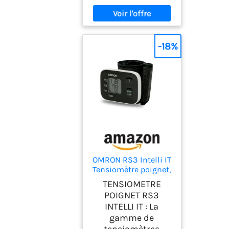
-18%
OMRON RS3 Intelli IT
Tensiomètre poignet,
Connexion Bluetooth,
TENSIOMETRE
13.5-21.5 cm
POIGNET RS3
INTELLI IT : La
gamme de