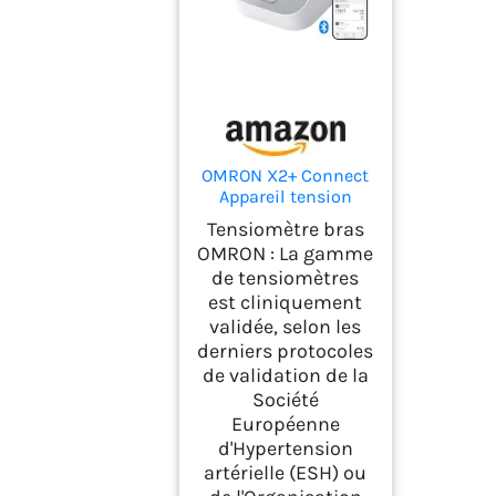
OMRON X2+ Connect
Appareil tension
artérielle bras –
Tensiomètre bras
Connexion Bluetooth
OMRON : La gamme
– Tensiomètre bras
de tensiomètres
validé cliniquement
est cliniquement
– Tensiomètre avec
détection de
validée, selon les
pulsation cardiaque
derniers protocoles
irrégulière et
de validation de la
hypertension
Société
Européenne
d'Hypertension
artérielle (ESH) ou