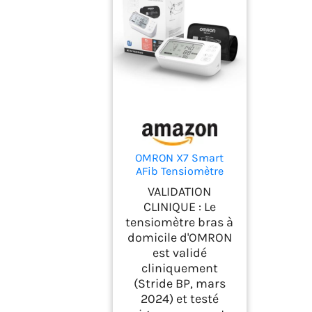
OMRON X7 Smart
AFib Tensiomètre
bras connecté,
VALIDATION
Tensiomètre bras
CLINIQUE : Le
connecté
tensiomètre bras à
domicile d'OMRON
est validé
cliniquement
(Stride BP, mars
2024) et testé