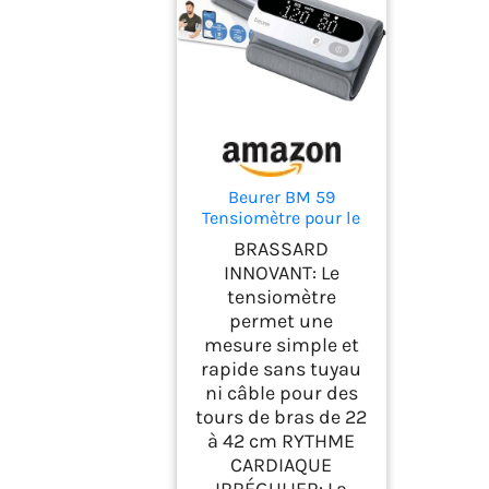
Beurer BM 59
Tensiomètre pour le
bras, brassard sans
BRASSARD
tuyaux ni câbles,
INNOVANT: Le
indicateur de risque
tensiomètre
à LED, détection
permet une
d'arythmie, brassard
22-42 cm, avec
mesure simple et
application, transfert
rapide sans tuyau
de données vers
ni câble pour des
Apple Health
tours de bras de 22
à 42 cm RYTHME
CARDIAQUE