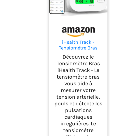
iHealth Track -
Tensiomètre Bras
pour Mesure Tension
Découvrez le
Artérielle, Pouls - 99
Tensiomètre Bras
Mémoires - Affichage
iHealth Track - Le
3 Couleurs sur Écran
tensiomètre bras
LCD, Brassard
Longue Portée -
vous aide à
Dispositif Médical
mesurer votre
Bluetooth iOS,
tension artérielle,
Android
pouls et détecte les
pulsations
cardiaques
irrégulières. Le
tensiomètre