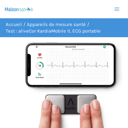
Aller
R
au
e
contenu
c
Accueil
Appareils de mesure santé
Test : aliveCor KardiaMobile 1L ECG portable
h
e
r
c
h
e
r