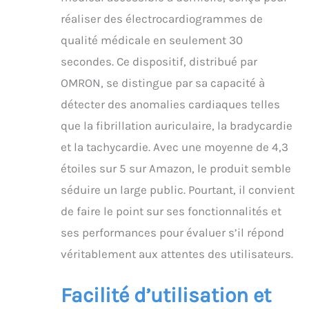
votre rythme cardiaque
réaliser des électrocardiogrammes de
est normal ou si vous
avez une fibrillation
qualité médicale en seulement 30
auriculaire, une
secondes. Ce dispositif, distribué par
bradycardie ou une
tachycardie APPROUVÉE
OMRON, se distingue par sa capacité à
PAR LES MÉDECINS :
détecter des anomalies cardiaques telles
KardiaMobile est
l'appareil ECG portable à
que la fibrillation auriculaire, la bradycardie
utilisation personnelle
et la tachycardie. Avec une moyenne de 4,3
le plus validé
cliniquement dans le
étoiles sur 5 sur Amazon, le produit semble
monde avec plus de 100
séduire un large public. Pourtant, il convient
études et plus de 85
millions d’ECG
de faire le point sur ses fonctionnalités et
enregistrés ECG
ses performances pour évaluer s’il répond
CONNECTÉ : Les
résultats des ECG
véritablement aux attentes des utilisateurs.
seront
automatiquement
Facilité d’utilisation et
enregistrés sur votre
téléphone pour que