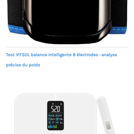
Test VITSOL balance intelligente 8 électrodes : analyse
précise du poids