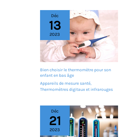
cardiaque en continu
jusqu'à 24 heures,
Déc
fournissant ainsi le tracé
13
complet nécessaire au
diagnostic des maladies
2023
cardiaques. Appareil ECG
Holter 12 Dérivations :
L'appareil ECG Holter
Wellue est un moniteur
cardiaque professionnel à
12 dérivations. Il permet
l'enregistrement
Bien choisir le thermomètre pour son
simultané de 10 canaux
enfant en bas âge
correspondant aux
Appareils de mesure santé
,
dérivations V1, V2, V3, V4,
Thermomètres digitaux et infrarouges
V5, V6, LA, LL, RL et RA. Les
12 dérivations sont
enregistrées
simultanément et un
Déc
21
fichier distinct est généré.
Analyse IA Performante :
Wellue AI-ECG est un
2023
système d'analyse ECG