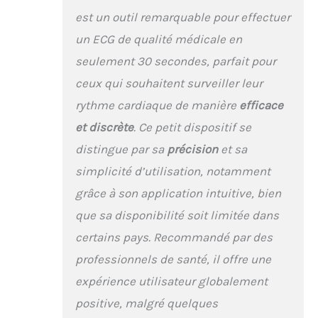
utilisation personnelle
est un outil remarquable pour effectuer
le plus validé
cliniquement dans le
un ECG de qualité médicale en
monde avec plus de 100
seulement 30 secondes, parfait pour
études et plus de 85
millions d’ECG
ceux qui souhaitent surveiller leur
enregistrés ECG
rythme cardiaque de manière
efficace
CONNECTÉ : Les
résultats des ECG
et discrète
. Ce petit dispositif se
seront
distingue par sa
précision
et sa
automatiquement
enregistrés sur votre
simplicité d’utilisation, notamment
téléphone pour que
grâce à son application intuitive, bien
vous puissiez y accéder
sur l'application Kardia
que sa disponibilité soit limitée dans
Basic et les partager
certains pays. Recommandé par des
avec des
professionnels de santé, il offre une
professionnels de
santé
expérience utilisateur globalement
positive, malgré quelques