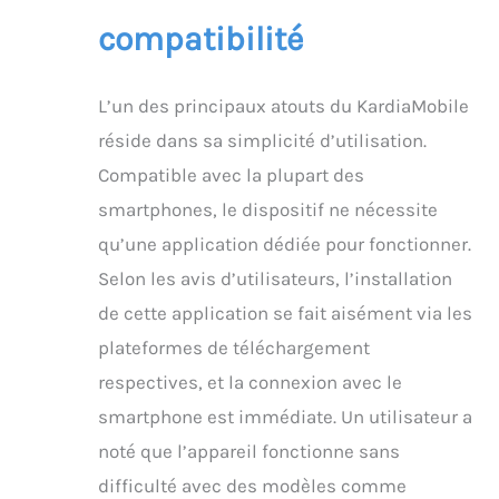
vous puissiez y accéder
compatibilité
sur l'application Kardia
Basic et les partager
avec des
L’un des principaux atouts du KardiaMobile
professionnels de
santé
réside dans sa simplicité d’utilisation.
Compatible avec la plupart des
smartphones, le dispositif ne nécessite
qu’une application dédiée pour fonctionner.
Selon les avis d’utilisateurs, l’installation
de cette application se fait aisément via les
plateformes de téléchargement
respectives, et la connexion avec le
smartphone est immédiate. Un utilisateur a
noté que l’appareil fonctionne sans
difficulté avec des modèles comme