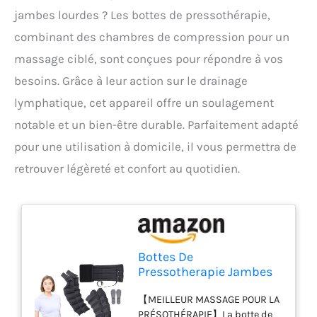
jambes lourdes ? Les bottes de pressothérapie,
combinant des chambres de compression pour un
massage ciblé, sont conçues pour répondre à vos
besoins. Grâce à leur action sur le drainage
lymphatique, cet appareil offre un soulagement
notable et un bien-être durable. Parfaitement adapté
pour une utilisation à domicile, il vous permettra de
retrouver légèreté et confort au quotidien.
Bottes De
Pressotherapie Jambes
Et Ventre Et Bras |
【MEILLEUR MASSAGE POUR LA
Pressothérapie 6
PRÉSOTHÉRAPIE】La botte de
Chambres | Botte