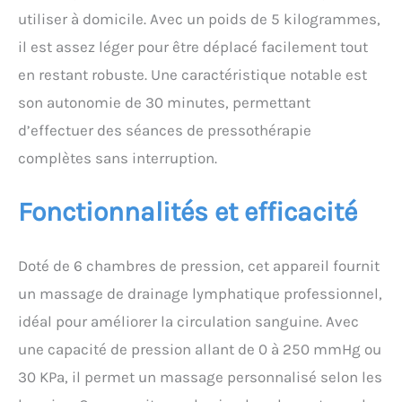
besoins. 【6 AIRBAG
utiliser à domicile. Avec un poids de 5 kilogrammes,
RESPIRATOIRE】Les bottes
il est assez léger pour être déplacé facilement tout
drainage lymphatique
pressotherapie jambes et
en restant robuste. Une caractéristique notable est
ventre et bras sont gonflés et
son autonomie de 30 minutes, permettant
désinflés selon le cycle
chronométré de l'airbag
d’effectuer des séances de pressothérapie
1.2.3.4.5.6. Les massageurs de
complètes sans interruption.
jambes à compression d'air
électrique changent
continuellement les points de
Fonctionnalités et efficacité
force de l'extrémité. Méthodes
de traitement pour prévenir la
thrombose veineuse.
Doté de 6 chambres de pression, cet appareil fournit
【COMPRESSpressotherapie
un massage de drainage lymphatique professionnel,
jambes et ventre et bras botte
bottes de pressothérapie
idéal pour améliorer la circulation sanguine. Avec
drainage lymphatique
une capacité de pression allant de 0 à 250 mmHg ou
professionnel 6 8 chambre
appareil pressothérapie corps
30 KPa, il permet un massage personnalisé selon les
complet maison circulation