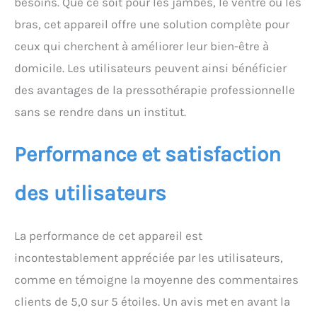
besoins. Que ce soit pour les jambes, le ventre ou les
sanguine jambes masseur
presoterapia massage
bras, cet appareil offre une solution complète pour
compression presso
ceux qui cherchent à améliorer leur bien-être à
thérapieEUR ULTRA-
QUEMADO】Le bruit est un
domicile. Les utilisateurs peuvent ainsi bénéficier
cauchemar pour la plupart des
des avantages de la pressothérapie professionnelle
patients. La pressothérapie
corps complet est conçu avec
sans se rendre dans un institut.
un compresseur ultra-fromage.
Cela signifie qu'il libère plus
Performance et satisfaction
d'énergie mais fait moins de
son. Le corps humain se sent
plus détendu et à l'aise. 【UNE
des utilisateurs
TAILLE UNIQUE】Le appareil
bottes pressothérapie 6
chambres les tailles de la
La performance de cet appareil est
jambe. (Si la circonférence de
votre jambe est supérieure à 60
incontestablement appréciée par les utilisateurs,
cm, contactez-nous!) La
comme en témoigne la moyenne des commentaires
machine de présothérapie
serait un grand cadeau pour
clients de 5,0 sur 5 étoiles. Un avis met en avant la
les membres de votre famille.