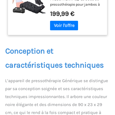
pressothérapie pour jambes à
Pressothérapie Drainage
la maison est un excellent outil
Lymphatique Jambes
199,99 €
pour ceux qui recherchent un
Professionnel, Appareil À
produit de soulagement de la
Compression Massage
douleur dans les jambes ou
Jambe Circulation
un masseur pour soulager la
douleur, améliorer la
circulation sanguine, se
récupérer rapidement et libérer
Conception et
les muscles tendus après
l'exercice. 【8 NIVEAUX DE
caractéristiques techniques
COMPRESSION】Les drainage
lymphatique corps complet,
polyvalentes offrent 8 niveaux
d'intensité (pression réglable 0
L’appareil de pressothérapie Générique se distingue
- 240 mmHg / 30Kpa) et temps
par sa conception soignée et ses caractéristiques
réglable de 10 à 30 minutes, les
techniques impressionnantes. Il arbore une couleur
programmes de massage
simulent les mains humaines
noire élégante et des dimensions de 90 x 23 x 29
qui serrent le massage pour
cm, ce qui le rend à la fois compact et pratique à
répondre aux différents