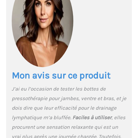
polyvalentes offrent 8 niveaux
d'intensité (pression réglable 0
- 240 mmHg / 30Kpa) et temps
réglable de 10 à 30 minutes, les
programmes de massage
simulent les mains humaines
qui serrent le massage pour
répondre aux différents
besoins. 【6 AIRBAG
RESPIRATOIRE】Les bottes
drainage lymphatique
Mon avis sur ce produit
pressotherapie jambes et
ventre et bras sont gonflés et
J’ai eu l’occasion de tester les bottes de
désinflés selon le cycle
chronométré de l'airbag
pressothérapie pour jambes, ventre et bras, et je
1.2.3.4.5.6. Les massageurs de
dois dire que leur efficacité pour le drainage
jambes à compression d'air
électrique changent
lymphatique m’a bluffée.
Faciles à utiliser
, elles
continuellement les points de
procurent une sensation relaxante qui est un
force de l'extrémité. Méthodes
de traitement pour prévenir la
vrai plus après une journée chargée. Toutefois,