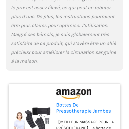
thrombose veineuse.
le prix est assez élevé, ce qui peut en rebuter
【COMPRESSpressotherapie
jambes et ventre et bras botte
plus d’une. De plus, les instructions pourraient
bottes de pressothérapie
être plus claires pour optimiser l’utilisation.
drainage lymphatique
professionnel 6 8 chambre
Malgré ces bémols, je suis globalement très
appareil pressothérapie corps
satisfaite de ce produit, qui s’avère être un allié
complet maison circulation
précieux pour améliorer la circulation sanguine
sanguine jambes masseur
presoterapia massage
à la maison.
compression presso
thérapieEUR ULTRA-
QUEMADO】Le bruit est un
cauchemar pour la plupart des
patients. La pressothérapie
corps complet est conçu avec
un compresseur ultra-fromage.
Bottes De
Cela signifie qu'il libère plus
Pressotherapie Jambes
d'énergie mais fait moins de
Et Ventre Et Bras |
son. Le corps humain se sent
【MEILLEUR MASSAGE POUR LA
Pressothérapie 6
plus détendu et à l'aise. 【UNE
PRÉSOTHÉRAPIE】La botte de
Chambres | Botte