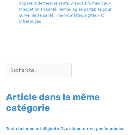
assurant aux clients que
Appareils de mesure santé
,
Dispositifs médicaux
,
leur achat est totalement
Innovation en santé
,
Technologies portables pour
fiable et protégé. La
surveiller sa santé
,
Thermomètres digitaux et
garantie d'usine est
infrarouges
uniquement disponible
auprès des revendeurs
agréés.
Article dans la même
catégorie
Test : balance intelligente Ovutek pour une pesée précise