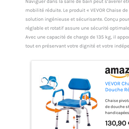
Naviguer dans la salle de bain peut s’avérer ê
mobilité réduite. Le produit « VEVOR Chaise d
solution ingénieuse et sécurisante. Conçu pou
réglable et rotatif assure une sécurité optimal
Avec une capacité de charge de 135 kg, il apport
tout en préservant votre dignité et votre indé
VEVOR Cha
Douche Ré
Rotatif An
Chaise pivot
Personnes
de douche st
handicapées 
lors de l'ent
130,90 
pivotants peu