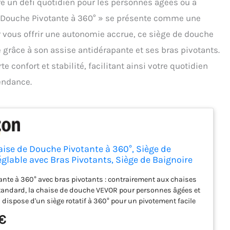
tre un défi quotidien pour les personnes âgées ou à
e Douche Pivotante à 360° » se présente comme une
r vous offrir une autonomie accrue, ce siège de douche
e grâce à son assise antidérapante et ses bras pivotants.
e confort et stabilité, facilitant ainsi votre quotidien
pendance.
ise de Douche Pivotante à 360°, Siège de
glable avec Bras Pivotants, Siège de Baignoire
tidérapant, Capacité de Charge 135 kg, pour
ante à 360° avec bras pivotants : contrairement aux chaises
 Âgées Handicapées Blessées
andard, la chaise de douche VEVOR pour personnes âgées et
dispose d'un siège rotatif à 360° pour un pivotement facile
rée et de la sortie de la baignoire. De plus, les accoudoirs
€
vent être relevés, abaissés et verrouillés en toute sécurité, ce