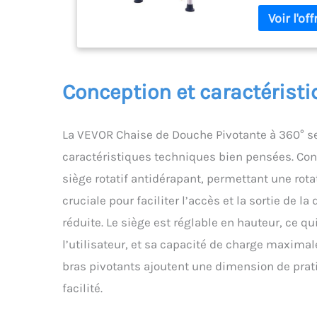
qui facilite 
Siège rembour
cm d'épaisse
soulagement d
imperméable e
rend idéal po
Conception et caractérist
bains. Le net
utilisation !
facilement l
La VEVOR Chaise de Douche Pivotante à 360° se 
adultes offre
440-515 mm (
caractéristiques techniques bien pensées. Conçu
boutons-pouss
siège rotatif antidérapant, permettant une rota
pour différen
antidérapante
cruciale pour faciliter l’accès et la sortie de l
chaise de do
réduite. Le siège est réglable en hauteur, ce q
135 kg. Sa c
assure la sta
l’utilisateur, et sa capacité de charge maximal
la position 
bras pivotants ajoutent une dimension de prati
sans outil :
également u
facilité.
douche à port
chaise de ba