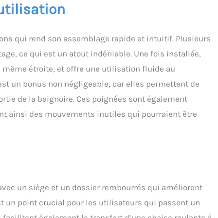
utilisation
 vis rapide, ce qui rend le montage et le démontage un jeu
us permettant d'économiser du temps et des efforts.
ons qui rend son assemblage rapide et intuitif. Plusieurs
ge, ce qui est un atout indéniable. Une fois installée,
même étroite, et offre une utilisation fluide au
est un bonus non négligeable, car elles permettent de
a sortie de la baignoire. Ces poignées sont également
nt ainsi des mouvements inutiles qui pourraient être
, avec un siège et un dossier rembourrés qui améliorent
 un point crucial pour les utilisateurs qui passent un
facilitent également le transfert d’une chaise roulante à