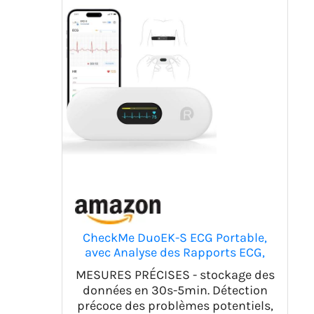
CheckMe DuoEK-S ECG Portable,
avec Analyse des Rapports ECG,
30s - 5 min de Surveillance,
MESURES PRÉCISES - stockage des
Bluetooth Wireless Moniteur ECG
données en 30s-5min. Détection
Portable avec écran OLED 0,96
précoce des problèmes potentiels,
pouces, APP pour iOS & Android