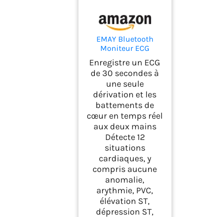
EMAY Bluetooth
Moniteur ECG
Portable (for iPhone
Enregistre un ECG
& Android, Mac &
de 30 secondes à
Windows), Moniteur
une seule
ECG Personnel sans
dérivation et les
Fil, Mobile
Electrocardiographe,
battements de
Mesure la fréquence
cœur en temps réel
Cardiaque, ECG et Les
aux deux mains
symptômes (EMG-
Détecte 12
20)
situations
cardiaques, y
compris aucune
anomalie,
arythmie, PVC,
élévation ST,
dépression ST,