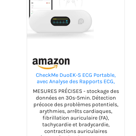
CheckMe DuoEK-S ECG Portable,
avec Analyse des Rapports ECG,
30s - 5 min de Surveillance,
MESURES PRÉCISES - stockage des
Bluetooth Wireless Moniteur ECG
données en 30s-5min. Détection
Portable avec écran OLED 0,96
précoce des problèmes potentiels,
pouces, APP pour iOS & Android
arythmies, arrêts cardiaques,
fibrillation auriculaire (FA),
tachycardie et bradycardie,
contractions auriculaires