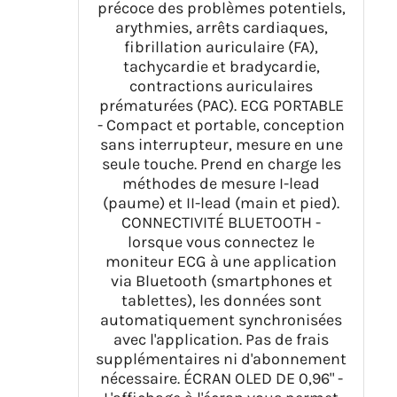
précoce des problèmes potentiels,
pouces, APP pour iOS & Android
arythmies, arrêts cardiaques,
fibrillation auriculaire (FA),
tachycardie et bradycardie,
contractions auriculaires
prématurées (PAC). ECG PORTABLE
- Compact et portable, conception
sans interrupteur, mesure en une
seule touche. Prend en charge les
méthodes de mesure I-lead
(paume) et II-lead (main et pied).
CONNECTIVITÉ BLUETOOTH -
lorsque vous connectez le
moniteur ECG à une application
via Bluetooth (smartphones et
tablettes), les données sont
automatiquement synchronisées
avec l'application. Pas de frais
supplémentaires ni d'abonnement
nécessaire. ÉCRAN OLED DE 0,96" -