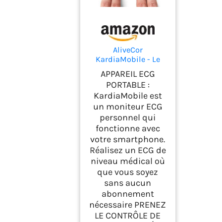
AliveCor
KardiaMobile - Le
moniteur ECG
APPAREIL ECG
personnel connecté -
PORTABLE :
Détectez la
KardiaMobile est
fibrillation
un moniteur ECG
auriculaire en
seulement 30
personnel qui
secondes - à tout
fonctionne avec
moment, n'importe
votre smartphone.
où - Distribué par
Réalisez un ECG de
OMRON
niveau médical où
que vous soyez
sans aucun
abonnement
nécessaire PRENEZ
LE CONTRÔLE DE