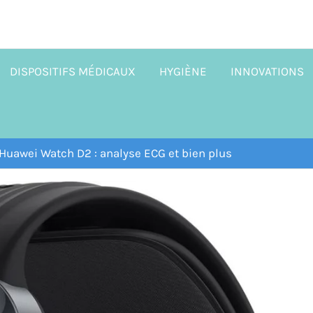
DISPOSITIFS MÉDICAUX
HYGIÈNE
INNOVATIONS
 Huawei Watch D2 : analyse ECG et bien plus