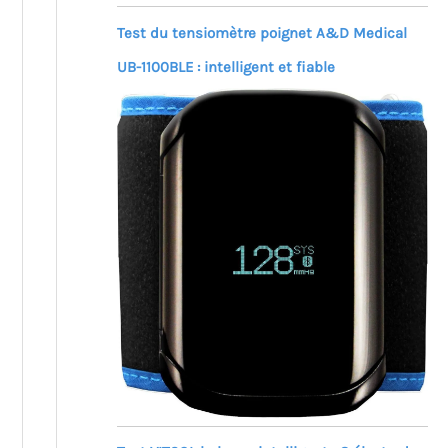
Test du tensiomètre poignet A&D Medical
UB-1100BLE : intelligent et fiable