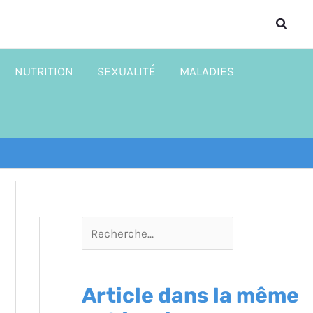
R
Reche
e
c
NUTRITION
SEXUALITÉ
MALADIES
h
e
r
c
h
e
r
Article dans la même