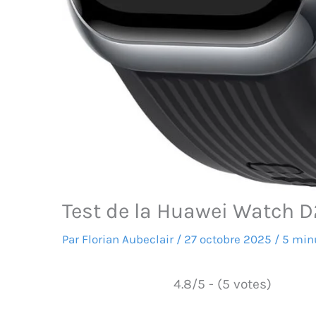
Test de la Huawei Watch D2
Par
Florian Aubeclair
/
27 octobre 2025
/
5 minu
4.8/5 - (5 votes)