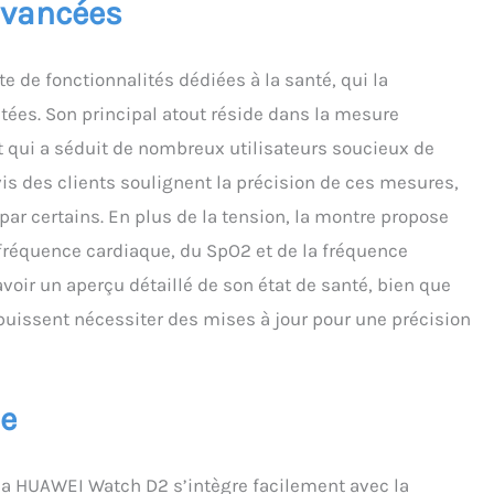
avancées
nombre de pas quotidiens et la qualité du sommeil à partir
 même endroit Caractéristiques d’un mode de vie intelligent:
 vous permet de vous immerger plus facilement que jamais
e fonctionnalités dédiées à la santé, qui la
nces d’entraînement préférées, grâce à plus de 80 modes
ées. Son principal atout réside dans la mesure
étection automatique de six activités courantes, et un
nt GNSS précis pour vous soutenir.Vos fonctions préférées
ct qui a séduit de nombreux utilisateurs soucieux de
is à portée de main, grâce à la multitude de cartes
vis des clients soulignent la précision de ces mesures,
ns à votre disposition
par certains. En plus de la tension, la montre propose
 fréquence cardiaque, du SpO2 et de la fréquence
avoir un aperçu détaillé de son état de santé, bien que
uissent nécessiter des mises à jour pour une précision
ie
la HUAWEI Watch D2 s’intègre facilement avec la