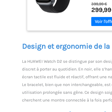
données de h
399,99 €
artérielle ba
299,99
la nuit et de
de mieux com
et airbag: Ce
26,5 mm qui 
également la 
par une simp
pour la mesur
Design et ergonomie de l
entre une me
suivez l’évol
effort Indic
La HUAWEI Watch D2 se distingue par son design 
en quelques 
discret à porter au quotidien. En noir, elle s’
nouvel indic
des graphiqu
écran tactile est fluide et réactif, offrant une 
corps vous d
Le bracelet, bien que non interchangeable, est
électrodes, n
précise et pl
utilisation prolongée sans gêne. Ce design soi
latérale gén
cherchent une montre connectée à la fois perf
identifier le
pour toute l
famille et de