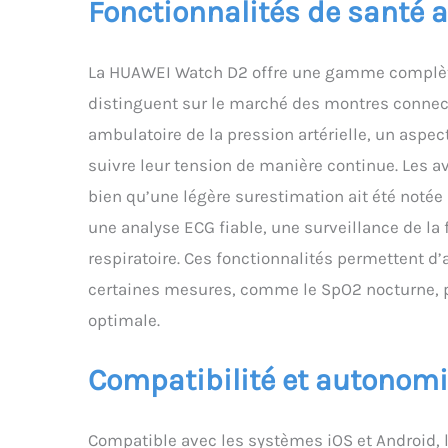
Fonctionnalités de santé 
la SpO2, le 
d’un seul et
Cette montre
La HUAWEI Watch D2 offre une gamme complète d
dans vos séa
distinguent sur le marché des montres connect
d’exercice, d
positionneme
ambulatoire de la pression artérielle, un aspe
sont désorma
suivre leur tension de manière continue. Les a
multifonctio
bien qu’une légère surestimation ait été notée 
une analyse ECG fiable, une surveillance de la
respiratoire. Ces fonctionnalités permettent d’
certaines mesures, comme le SpO2 nocturne, p
optimale.
Compatibilité et autonom
Compatible avec les systèmes iOS et Android, 