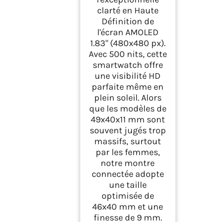
Cardiofrequencemetr
clarté en Haute
e Oxymetre Montre
Définition de
Telephone Etanche
l'écran AMOLED
IP68 Cycle Menstruel
1.83" (480x480 px).
Rose
Avec 500 nits, cette
smartwatch offre
une visibilité HD
parfaite même en
plein soleil. Alors
que les modèles de
49x40x11 mm sont
souvent jugés trop
massifs, surtout
par les femmes,
notre montre
connectée adopte
une taille
optimisée de
46x40 mm et une
finesse de 9 mm.