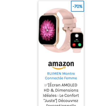
-70%
RUIMEN Montre
Connectée Femme
Appel Bluetooth
✅[Écran AMOLED
Lecteur de Musique
HD & Dimensions
Montre Sport
Idéales : Le Confort
Smartwatch pour
"Juste"] Découvrez
Android iOS
Podometre
l'exceptionnelle