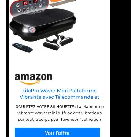
LifePro Waver Mini Plateforme
Vibrante avec Télécommande et
Bandes – Plateforme Vibrante
SCULPTEZ VOTRE SILHOUETTE : La plateforme
Corps Entier pour Drainage
vibrante Waver Mini diffuse des vibrations
Lymphatique et Tonification, 99
sur tout le corps pour favoriser l’activation
Vitesses, 10 Programmes (Noir)
musculaire. Développez votre force, votre
équilibre et votre souplesse facilement à