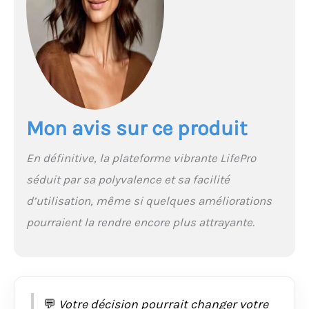
99 niveaux de vitesse. Surface
antidérapante, écran intuitif et
fonctionnement silencieux pour un
entraînement pratique où que vous soyez.
ACCOMPAGNEZ VOTRE PARCOURS FORME :
Profitez d’un manuel détaillé, d’une
assistance en direct et d’un accès
immédiat à des vidéos d’entraînement
Mon avis sur ce produit
professionnelles pour atteindre vos
objectifs avec LifePro.
En définitive, la plateforme vibrante LifePro
séduit par sa polyvalence et sa facilité
d’utilisation, même si quelques améliorations
pourraient la rendre encore plus attrayante.
💬
Votre décision pourrait changer votre