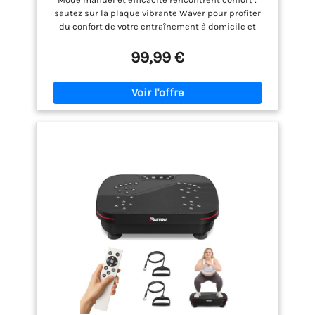
Programmes - Capacité 150kg, Idéal pour
sautez sur la plaque vibrante Waver pour profiter
Sportifs - Télécommande & Bandes
du confort de votre entraînement à domicile et
incluses.
construire votre corps idéal. Prend en charge 1 à 999
niveaux de vitesse, avec trois raccourcis de marche,
99,99 €
jogging et course et bouton M (200 400 600 800
vitesses). Options personnalisées pour votre
entraînement, brûlez simplement plus de calories,
soulagez le stress et obtenez un corps idéal. Mode
automatique et résultats efficaces : le mode
automatique offre 5 niveaux d'intensité et
fréquences différents. Il suffit d'appuyer sur le
bouton P pour commencer votre temps
d'entraînement sain. Équipée de bandes de
résistance, vous encouragez l'entraînement de tout
le corps pour brûler des calories et des graisses.
Entraînez-vous en 15 minutes par jour pour
augmenter la densité minérale osseuse, améliorer
le métabolisme et soulager le stress. Renforcez le
corps, soulagement et rééducation : avec l'appareil
de fitness vibrant, vous pouvez réveiller les
muscles de tout le corps et accélérer le
métabolisme et atteindre un objectif
d'entraînement complet du corps. Ce processus