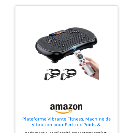
antidérapante, écran intuitif et
fonctionnement silencieux pour un
entraînement pratique où que vous soyez.
ACCOMPAGNEZ VOTRE PARCOURS FORME :
Profitez d’un manuel détaillé, d’une
assistance en direct et d’un accès
immédiat à des vidéos d’entraînement
professionnelles pour atteindre vos
objectifs avec LifePro.
Plateforme Vibrante Fitness, Machine de
Vibration pour Perte de Poids &
Récupération, 999 Niveaux d’Intensité et 5
Mode manuel et efficacité rencontrent confort :