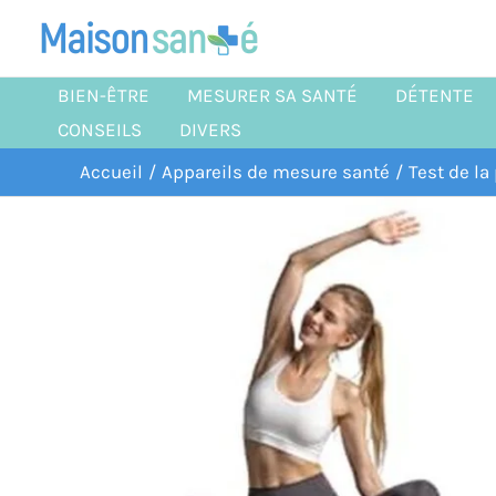
Aller
au
contenu
BIEN-ÊTRE
MESURER SA SANTÉ
DÉTENTE
CONSEILS
DIVERS
Accueil
Appareils de mesure santé
Test de l