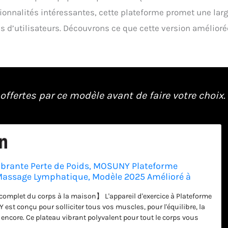
tionnalités intéressantes, cette plateforme promet une lar
 d’utilisateurs. Découvrons ce que cette version amélioré
ffertes par ce modèle avant de faire votre choix.
ibrante Perte de Poids, MOSUNY Plateforme
Massage Lymphatique, Modèle 2025 Amélioré à
 Plaque Vibrante, Capacité de 204 kg, 1 à 120
mplet du corps à la maison】 L'appareil d'exercice à Plateforme
est conçu pour solliciter tous vos muscles, pour l'équilibre, la
us encore. Ce plateau vibrant polyvalent pour tout le corps vous