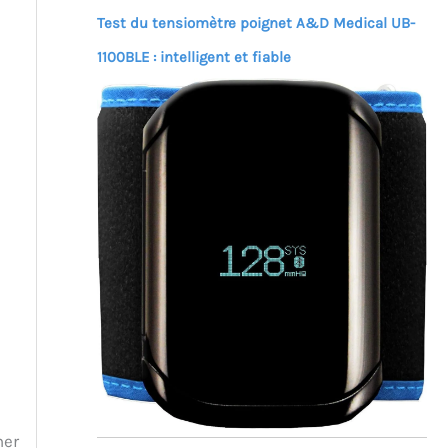
Test du tensiomètre poignet A&D Medical UB-
1100BLE : intelligent et fiable
ner