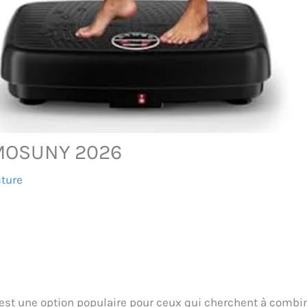
e MOSUNY 2026
cture
st une option populaire pour ceux qui cherchent à combi