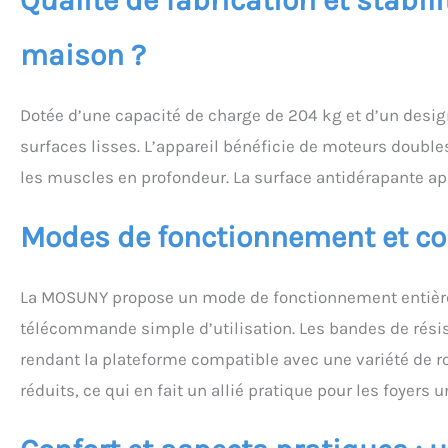
Qualité de fabrication et stabili
métabolisme ain
chroniques, aide
maison ?
cellulaire natur
Pression Innova
MOSUNY est dotée
Dotée d’une capacité de charge de 204 kg et d’un desig
de pression sous
améliore la circu
surfaces lisses. L’appareil bénéficie de moteurs double
vous aidant à ad
les muscles en profondeur. La surface antidérapante ap
& Rangement Pra
l’aide de la télé
et la vitesse, v
Modes de fonctionnement et comp
compact permet 
Transformez n’im
Vente Sans Souc
La MOSUNY propose un mode de fonctionnement entière
fitness domestiq
télécommande simple d’utilisation. Les bandes de résist
de vie plus sain 
N'hésitez pas à 
rendant la plateforme compatible avec une variété de ro
cette plateform
réduits, ce qui en fait un allié pratique pour les foyers u
compte Amazon >
Cliquez sur Pose