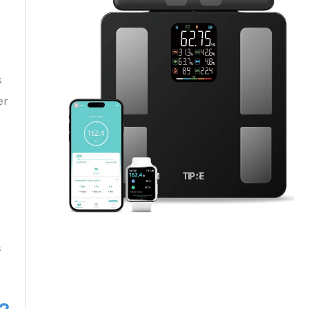
s
er
s