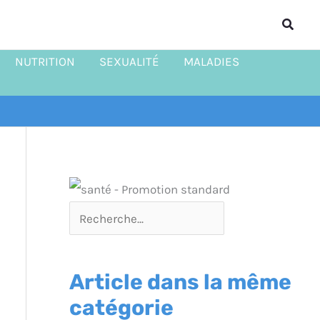
R
Reche
e
c
NUTRITION
SEXUALITÉ
MALADIES
h
e
r
c
h
e
r
Article dans la même
catégorie