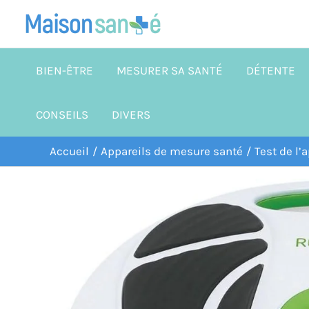
Aller
au
contenu
BIEN-ÊTRE
MESURER SA SANTÉ
DÉTENTE
CONSEILS
DIVERS
Accueil
Appareils de mesure santé
Test de l’