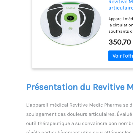
Revitive 
articulair
Appareil médi
la circulati
souffrants d
douloureuses
350,70
ayant un pac
d'une throm
Présentation du Revitive
L’appareil médical Revitive Medic Pharma se di
soulagement des douleurs articulaires. Évalué à
outil thérapeutique a su convaincre bon nombre 
révèle particulièrement utile pour atténuer le