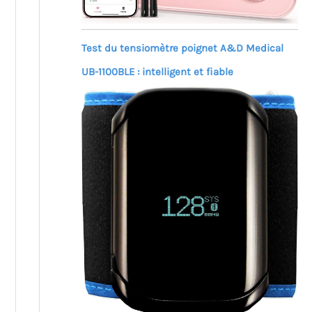
Test du tensiomètre poignet A&D Medical
UB-1100BLE : intelligent et fiable