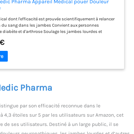
Medic Pharma Appareil Médical pouer Douleur
e
cal dont l'efficacité est prouvée scientifiquement à relancer
on du sang dans les jambes Convient aux personnes
e diabète et d'arthrose Soulage les jambes lourdes et
 Facile et agréable à utiliser Ne convient pas aux personnes
 €
emaker, aux femmes enceintes et aux personnes souffrant
bose veineuse profonde
 Medic Pharma
stingue par son efficacité reconnue dans le
 4,3 étoiles sur 5 par les utilisateurs sur Amazon, cet
de ses utilisateurs. Destiné à un large public, il se
s douleurs neuropathiques, les jambes lourdes et d’autres