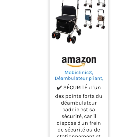
Mobiclinic®,
Déambulateur pliant,
Chariot de courses
✔️ SÉCURITÉ : L'un
avec siège, 21 l,
Coliseo, Marque
des points forts du
europénne, Levier
déambulateur
unique, Acier,
caddie est sa
Rembourré, Système
sécurité, car il
freinage, Sac à
dispose d'un frein
provisions, Noir
de sécurité ou de
stationnement et