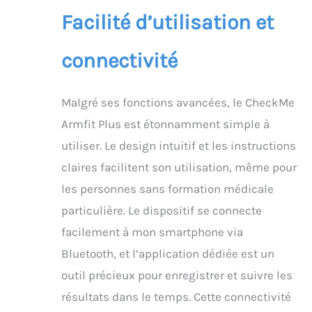
vous pouvez facilement
Facilité d’utilisation et
surveiller votre tension
artérielle à la maison,
connectivité
en voyage ou au travail
☀️Pourquoi combiner la
tension artérielle et
l'ECG：Les personnes
Malgré ses fonctions avancées, le CheckMe
souffrant
Armfit Plus est étonnamment simple à
d'hypertension ont un
risque plus élevé de
utiliser. Le design intuitif et les instructions
développer des
claires facilitent son utilisation, même pour
problèmes cardiaques.
les personnes sans formation médicale
Ce dispositif médical
CheckMe vous aide à
particulière. Le dispositif se connecte
surveiller la pression
facilement à mon smartphone via
artérielle, ECG et la
fréquence cardiaque. Et
Bluetooth, et l’application dédiée est un
vous pouvez suivre les
outil précieux pour enregistrer et suivre les
données sur une
période donnée via
résultats dans le temps. Cette connectivité
l'application pour mieux