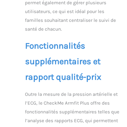
permet également de gérer plusieurs
comprendre votre santé
Contenu de la livraison
utilisateurs, ce qui est idéal pour les
: 1*tensiometre bras
familles souhaitant centraliser le suivi de
professionnel, 1*câble
de recharge, 1*mode
santé de chacun.
d'emploi, 1*guide de
démarrage rapide
Fonctionnalités
★Langue des
instructions : anglais,
allemand, italien,
supplémentaires et
espagnol, français. ★La
langue de l'app suit la
rapport qualité-prix
langue du téléphone
Outre la mesure de la pression artérielle et
l’ECG, le CheckMe Armfit Plus offre des
fonctionnalités supplémentaires telles que
l’analyse des rapports ECG, qui permettent