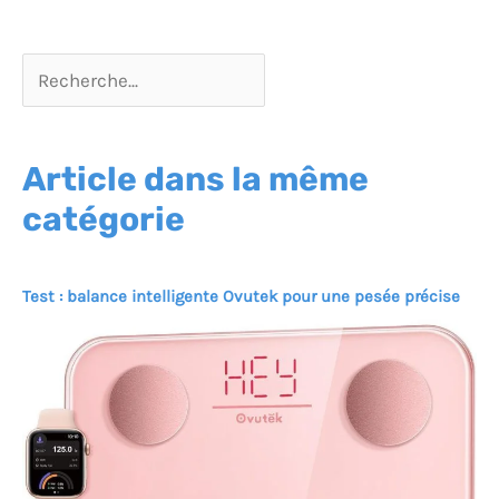
plus éclairées et une
gestion optimisée de
votre santé personnelle.
REMARQUE : La fonction
ECG de ce produit peut ne
pas convenir aux
utilisateurs de
stimulateurs cardiaques
Article dans la même
catégorie
Test : balance intelligente Ovutek pour une pesée précise