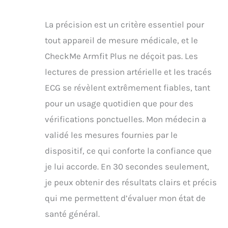
gratuitement aux
enregistrements et aux
rapports, les vérifier et
La précision est un critère essentiel pour
les partager. Les
tout appareil de mesure médicale, et le
données sont
CheckMe Armfit Plus ne déçoit pas. Les
enregistrées dans
l'application et peuvent
lectures de pression artérielle et les tracés
être suivies et
ECG se révèlent extrêmement fiables, tant
comparées au fil du
temps. Application
pour un usage quotidien que pour des
gratuite pour Android et
vérifications ponctuelles. Mon médecin a
iOS ☀️Design monobloc
sans fil & écran LED: Le
validé les mesures fournies par le
CheckMe tensiomètre
dispositif, ce qui conforte la confiance que
dispose d'un écran LED
pour afficher vos
je lui accorde. En 30 secondes seulement,
données et d'un
je peux obtenir des résultats clairs et précis
brassard confortable
pour les adultes
qui me permettent d’évaluer mon état de
normaux (22-42 cm).
santé général.
Grâce à son design
compact et monobloc,