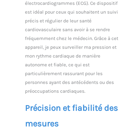
électrocardiogrammes (ECG). Ce dispositif
santé cardiaque crée
votre ECG et effectue
est idéal pour ceux qui souhaitent un suivi
une analyse IA avec des
précis et régulier de leur santé
rapports - Détectez les
rythmes réguliers et 17
cardiovasculaire sans avoir à se rendre
états irréguliers comme
fréquemment chez le médecin. Grâce à cet
référence. Un rapport
facile à lire vous aide à
appareil, je peux surveiller ma pression et
mieux comprendre
mon rythme cardiaque de manière
votre état. Vous pouvez
également partager le
autonome et fiable, ce qui est
rapport avec d'autres
particulièrement rassurant pour les
personnes en un seul
clic ☀️Mesure précise &
personnes ayant des antécédents ou des
gestion multi-
préoccupations cardiaques.
utilisateurs : les
enregistrements de
plusieurs utilisateurs
Précision et fiabilité des
peuvent être gérés via
l'application ViHealth.
mesures
Vous pouvez accéder