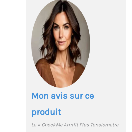
tensiomètre à bras
vous aide à connaître
votre tension artérielle
et votre ECG, fournit les
formes d'onde
systolique, diastolique,
du pouls, de la
fréquence cardiaque et
de l'ECG ☀️Rapport
d'analyse intelligent : le
AI-ECG Tracker pour la
santé cardiaque crée
votre ECG et effectue
une analyse IA avec des
rapports - Détectez les
Mon avis sur ce
rythmes réguliers et 17
états irréguliers comme
produit
référence. Un rapport
facile à lire vous aide à
mieux comprendre
Le « CheckMe Armfit Plus Tensiometre
votre état. Vous pouvez