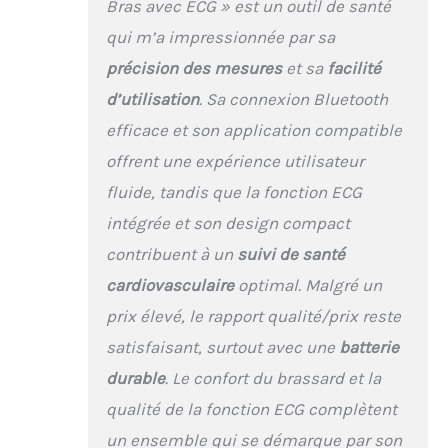
Bras avec ECG » est un outil de santé
également partager le
rapport avec d'autres
qui m’a impressionnée par sa
personnes en un seul
précision des mesures
et sa
facilité
clic ☀️Mesure précise &
gestion multi-
d’utilisation
. Sa connexion Bluetooth
utilisateurs : les
efficace et son application compatible
enregistrements de
plusieurs utilisateurs
offrent une expérience utilisateur
peuvent être gérés via
fluide, tandis que la fonction ECG
l'application ViHealth.
Vous pouvez accéder
intégrée et son design compact
gratuitement aux
contribuent à un
suivi de santé
enregistrements et aux
rapports, les vérifier et
cardiovasculaire
optimal. Malgré un
les partager. Les
prix élevé, le rapport qualité/prix reste
données sont
enregistrées dans
satisfaisant, surtout avec une
batterie
l'application et peuvent
durable
. Le confort du brassard et la
être suivies et
comparées au fil du
qualité de la fonction ECG complètent
temps. Application
un ensemble qui se démarque par son