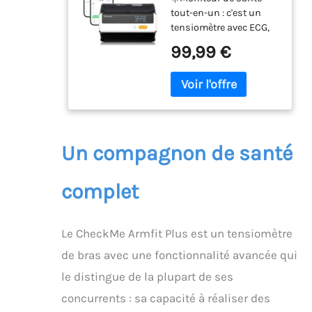
Analyse du
tout-en-un : c'est un
Rapport ECG,
tensiomètre avec ECG,
Mesure
L'utilisateur peut
Automatique 30S,
99,99 €
vérifier son état de
Tensiomètre avec
santé en 30S en
APP pour Android
appuyant simplement
& iOS, avec
sur 2 boutons et en
Gestion Multi-
suivant les
utilisateurs &
instructions à l'écran.
Mémoire Illimitée
Le CheckMe
Un compagnon de santé
tensiomètre à bras
vous aide à connaître
complet
votre tension artérielle
et votre ECG, fournit les
formes d'onde
systolique, diastolique,
Le CheckMe Armfit Plus est un tensiomètre
du pouls, de la
de bras avec une fonctionnalité avancée qui
fréquence cardiaque et
le distingue de la plupart de ses
de l'ECG ☀️Rapport
d'analyse intelligent : le
concurrents : sa capacité à réaliser des
AI-ECG Tracker pour la