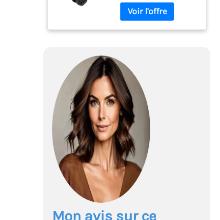
Localisation des roues
avant à 0°, 90° et 360°. -
Poignée réglable en
hauteur. - Sac lavable
avec une capacité de 25
l.
Mon avis sur ce