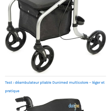
Test : déambulateur pliable Dunimed multicolore – léger et
pratique