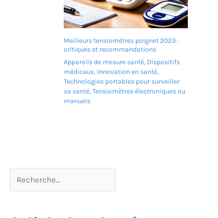
réfléchissantes pour une
marche sûre la nuit
Montage facile : les
déambulateurs sont livrés
avec un manuel
Meilleurs tensiomètres poignet 2023 :
critiques et recommandations
d'utilisation détaillé et
des vidéos d'instructions
Appareils de mesure santé
,
Dispositifs
de montage, de sorte que
médicaux
,
Innovation en santé
,
vous pouvez facilement
Technologies portables pour surveiller
l'assembler en 10 minutes.
sa santé
,
Tensiomètres électroniques ou
VOCIC offre un droit de
manuels
retour et d'échange
d'accessoires sans souci.