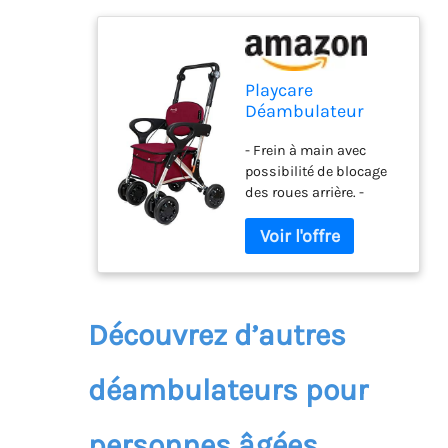
Playcare
Déambulateur
pour personnes
- Frein à main avec
âgées avec siège et
possibilité de blocage
accoudoirs large,
des roues arrière. -
couleur grenat
Localisation des roues
avant à 0°, 90° et 360°. -
Poignée réglable en
hauteur. - Sac lavable
avec une capacité de 25
l.
Découvrez d’autres
déambulateurs pour
personnes âgées