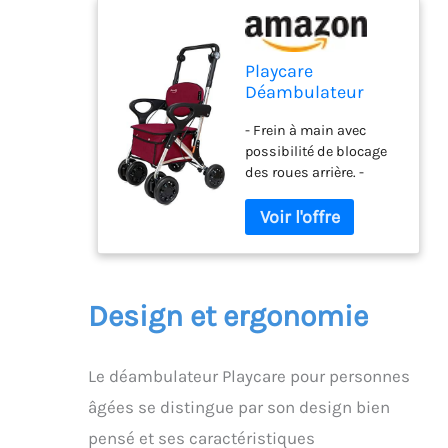
Playcare
Déambulateur
pour personnes
- Frein à main avec
âgées avec siège et
possibilité de blocage
accoudoirs large,
des roues arrière. -
couleur grenat
Localisation des roues
avant à 0°, 90° et 360°. -
Poignée réglable en
hauteur. - Sac lavable
avec une capacité de 25
l.
Design et ergonomie
Le déambulateur Playcare pour personnes
âgées se distingue par son design bien
pensé et ses caractéristiques