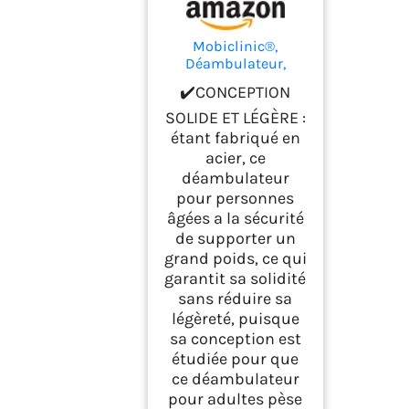
Mobiclinic®,
Déambulateur,
Pliable, Emérita,
✔️CONCEPTION
Réglable, Robuste,
Avec Siège et 2
SOLIDE ET LÉGÈRE :
Roues, Acier,
étant fabriqué en
Poignées
acier, ce
Ergonomiques, Léger
déambulateur
(Noir Mat)
pour personnes
âgées a la sécurité
de supporter un
grand poids, ce qui
garantit sa solidité
sans réduire sa
légèreté, puisque
sa conception est
étudiée pour que
ce déambulateur
pour adultes pèse