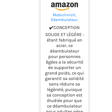
Mobiclinic®,
Déambulateur,
Pliable, Emérita,
✔️CONCEPTION
Réglable, Robuste,
Avec Siège et 2
SOLIDE ET LÉGÈRE :
Roues, Acier,
étant fabriqué en
Poignées
acier, ce
Ergonomiques, Léger,
déambulateur
Bleu
pour personnes
âgées a la sécurité
de supporter un
grand poids, ce qui
garantit sa solidité
sans réduire sa
légèreté, puisque
sa conception est
étudiée pour que
ce déambulateur
pour adultes pèse