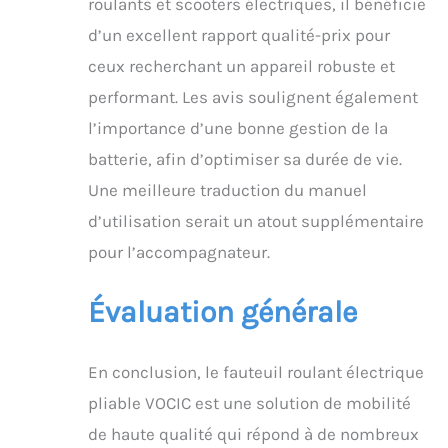
roulants et scooters électriques, il bénéficie
supplémentaire
d’un excellent rapport qualité-prix pour
garantit un voyage en
toute sécurité. Le
ceux recherchant un appareil robuste et
fauteuil roulant pèse
performant. Les avis soulignent également
34,35 kg. Il se plie
facilement jusqu'à
l’importance d’une bonne gestion de la
78*40*72 cm et peut
batterie, afin d’optimiser sa durée de vie.
être facilement rangé
dans la plupart des
Une meilleure traduction du manuel
coffres de voiture.
d’utilisation serait un atout supplémentaire
【Installation facile et
Assistance technique à
pour l’accompagnateur.
vie】Ce produit a été
préinstallé, vous n'avez
Évaluation générale
besoin que de quelques
étapes
d'installationlongue de
5 ans, afin que vous
En conclusion, le fauteuil roulant électrique
puissiez avoir l'esprit
pliable VOCIC est une solution de mobilité
tranquille après l'achat
de haute qualité qui répond à de nombreux
simples pour l'utiliser.