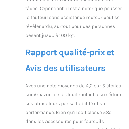
de 4 ressorts
tâche. Cependant, il est à noter que pousser
amortisseurs pour une
le fauteuil sans assistance moteur peut se
expérience de conduite
douce et confortable.
révéler ardu, surtout pour des personnes
Des ceintures de
pesant jusqu’à 100 kg.
sécurité
supplémentaires et des
roues anti-roulis
Rapport qualité-prix et
augmentent la sécurité
pendant le transport.
Avis des utilisateurs
【Pratique et facile à
utiliser】Avec le
joystick intelligent à
360°, vous pouvez
Avec une note moyenne de 4,2 sur 5 étoiles
facilement tourner et
sur Amazon, ce fauteuil roulant a su séduire
freiner dans des
espaces restreints, avec
ses utilisateurs par sa fiabilité et sa
un réglage de la vitesse
performance. Bien qu’il soit classé 58e
à 5 vitesses et une
vitesse maximale de 6
dans les accessoires pour fauteuils
km/h. Le bouton klaxon