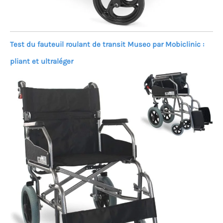
Test du fauteuil roulant de transit Museo par Mobiclinic :
pliant et ultraléger