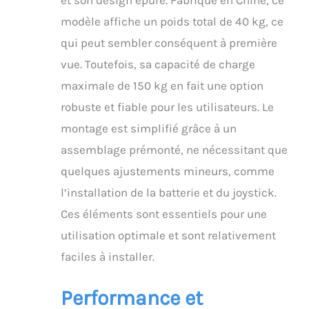
types de terrains tels
modèle affiche un poids total de 40 kg, ce
que les pentes et les
qui peut sembler conséquent à première
barrages routiers.
【Pneus d'extérieur de
vue. Toutefois, sa capacité de charge
qualité Top】nous
maximale de 150 kg en fait une option
utilisons des roues
arrière gonflables en
robuste et fiable pour les utilisateurs. Le
caoutchouc de haute
montage est simplifié grâce à un
qualité pour garantir
une excellente
assemblage prémonté, ne nécessitant que
absorption des chocs
quelques ajustements mineurs, comme
et une excellente
résistance à l'usure,
l’installation de la batterie et du joystick.
vous permettant de
Ces éléments sont essentiels pour une
traverser facilement
divers terrains tels que
utilisation optimale et sont relativement
l'herbe et le gravier. Avec
faciles à installer.
des pneus super larges
de 40 cm, vous pouvez
surmonter des
Performance et
obstacles jusqu'à 7 cm