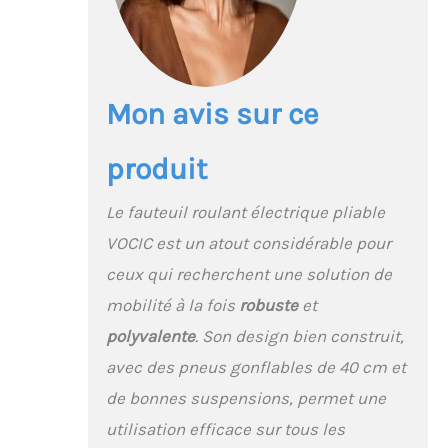
que les pentes et les
barrages routiers.
【Pneus d'extérieur de
qualité Top】nous
utilisons des roues
Mon avis sur ce
arrière gonflables en
caoutchouc de haute
produit
qualité pour garantir
une excellente
absorption des chocs
Le fauteuil roulant électrique pliable
et une excellente
VOCIC est un atout considérable pour
résistance à l'usure,
vous permettant de
ceux qui recherchent une solution de
traverser facilement
mobilité à la fois
robuste
et
divers terrains tels que
l'herbe et le gravier. Avec
polyvalente
. Son design bien construit,
des pneus super larges
avec des pneus gonflables de 40 cm et
de 40 cm, vous pouvez
surmonter des
de bonnes suspensions, permet une
obstacles jusqu'à 7 cm
utilisation efficace sur tous les
plus hauts qu'avec des