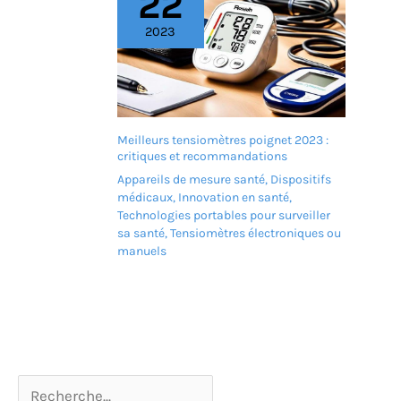
22
que ce soit à l’intérieur ou
à l’extérieur, avec un effort
2023
minimal. 【Service Après-
Vente Réactif】Nous
proposons un service
après-vente complet pour
vous assurer une
tranquillité d’esprit totale.
Meilleurs tensiomètres poignet 2023 :
Si vous rencontrez le
critiques et recommandations
moindre problème avec
votre fauteuil roulant
Appareils de mesure santé
,
Dispositifs
électrique, n’hésitez pas à
médicaux
,
Innovation en santé
,
nous contacter. Nous vous
Technologies portables pour surveiller
répondrons rapidement et
sa santé
,
Tensiomètres électroniques ou
résoudrons vos
manuels
problèmes dans les
meilleurs délais.