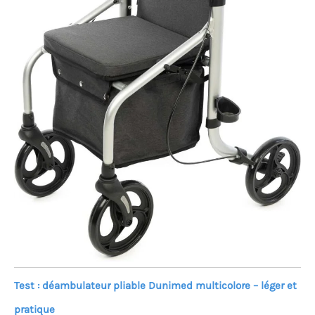
Test : déambulateur pliable Dunimed multicolore – léger et
pratique