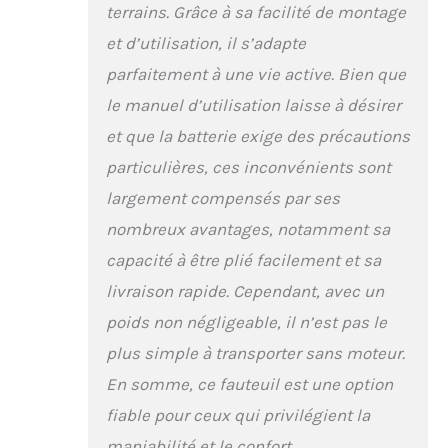
pneus étroits
terrains. Grâce à sa facilité de montage
traditionnels. Cela
et d’utilisation, il s’adapte
garantit une prise
stable et sûre lors de la
parfaitement à une vie active. Bien que
marche en extérieur.
le manuel d’utilisation laisse à désirer
【Double-X Stable et
robuste】Le fauteuil
et que la batterie exige des précautions
roulant électrique est
particulières, ces inconvénients sont
fabriqué en acier au
carbone de haute
largement compensés par ses
qualité, qui est plus
nombreux avantages, notamment sa
durable. Le cadre global
capacité à être plié facilement et sa
est constitué d'un
cadre double-X, qui
livraison rapide. Cependant, avec un
n'est pas facile à
poids non négligeable, il n’est pas le
secouer. Par rapport à la
conception plate
plus simple à transporter sans moteur.
traditionnelle, la
En somme, ce fauteuil est une option
stabilité peut être
obtenue même sur des
fiable pour ceux qui privilégient la
surfaces extrêmement
maniabilité et le confort.
inégales. Le