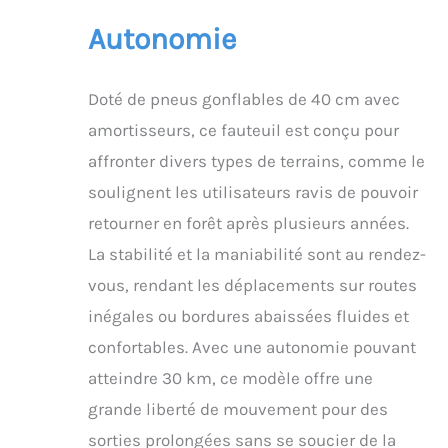
plus hauts qu'avec des
Autonomie
pneus étroits
traditionnels. Cela
garantit une prise
stable et sûre lors de la
Doté de pneus gonflables de 40 cm avec
marche en extérieur.
amortisseurs, ce fauteuil est conçu pour
【Double-X Stable et
affronter divers types de terrains, comme le
robuste】Le fauteuil
roulant électrique est
soulignent les utilisateurs ravis de pouvoir
fabriqué en acier au
retourner en forêt après plusieurs années.
carbone de haute
qualité, qui est plus
La stabilité et la maniabilité sont au rendez-
durable. Le cadre global
vous, rendant les déplacements sur routes
est constitué d'un
cadre double-X, qui
inégales ou bordures abaissées fluides et
n'est pas facile à
confortables. Avec une autonomie pouvant
secouer. Par rapport à la
conception plate
atteindre 30 km, ce modèle offre une
traditionnelle, la
grande liberté de mouvement pour des
stabilité peut être
obtenue même sur des
sorties prolongées sans se soucier de la