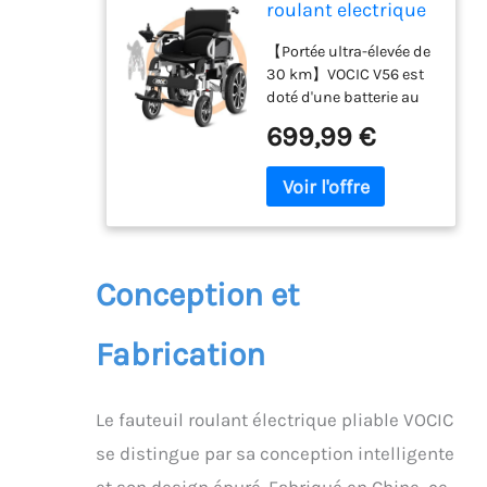
roulant electrique
pliable leger pour
【Portée ultra-élevée de
150KG
30 km】VOCIC V56 est
doté d'une batterie au
lithium haute
699,99 €
performance (24 V/20
Ah). Il s’agit du fauteuil
roulant électrique ayant
la plus longue
autonomie du marché.
Avec l'autonomie ultra
longue de 30 km, vous
Conception et
pouvez aller n'importe
où, vitesse maximale : 6
Fabrication
km/h. Equipé d'un
puissant moteur de
500W, il vous offre une
durée de vie
Le fauteuil roulant électrique pliable VOCIC
extrêmement longue et
se distingue par sa conception intelligente
vous permet d'affronter
et son design épuré. Fabriqué en Chine, ce
facilement différents