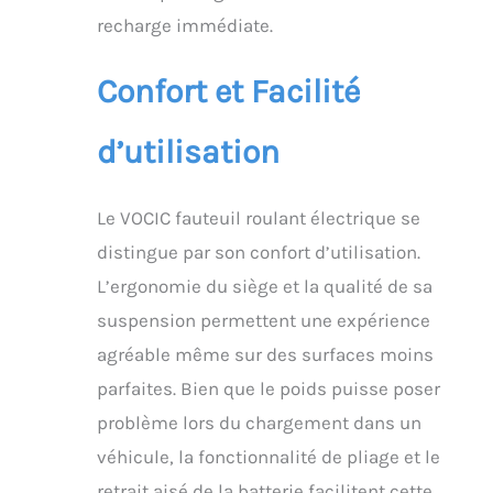
surfaces extrêmement
recharge immédiate.
inégales. Le
rembourrage de 4 cm
d'épaisseur et respirant
Confort et Facilité
offre un meilleur
soutien et ne provoque
d’utilisation
pas d'escarres lorsque
vous êtes assis
pendant de longues
périodes. 【Sécurité
Le VOCIC fauteuil roulant électrique se
complète】Le système
distingue par son confort d’utilisation.
de freinage électronique
sensible vous garantit
L’ergonomie du siège et la qualité de sa
de monter et de
suspension permettent une expérience
descendre en toute
agréable même sur des surfaces moins
sécurité en relâchant le
joystick du contrôleur
parfaites. Bien que le poids puisse poser
pour freiner. En
problème lors du chargement dans un
combinaison avec un
frein à main pour une
véhicule, la fonctionnalité de pliage et le
double protection de
retrait aisé de la batterie facilitent cette
votre sécurité. Equipé