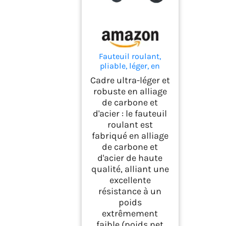
Fauteuil roulant,
pliable, léger, en
aluminium, 8,2 kg,
Cadre ultra-léger et
ultra léger, portable,
robuste en alliage
avec accoudoirs
de carbone et
pliables et repose-
d'acier : le fauteuil
pieds, pour
personnes
roulant est
handicapées et
fabriqué en alliage
personnes âgées, noir
de carbone et
d'acier de haute
qualité, alliant une
excellente
résistance à un
poids
extrêmement
faible (poids net