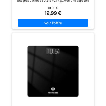
une graduation de 0,2 lb (0,1 kg). Avec une capacité
de poids maximale de 400 lb/180 kg, c'est une
19,99 €
balance fiable pour le poids corporel. Technologie
12,99 €
Step-On: Cette balance numérique utilise une
technologie avancée, vous permettant de
simplement monter sur la plate-forme auto-
calibrée. En quelques secondes, vous recevrez des
mesures de poids précises et instantanées en
livres ou en kilogrammes. Dites adieu à l'attente et
profitez de la commodité de lectures cohérentes et
précises. Conçu avec Soin: Ce pèse-personne est
soigneusement conçu avec des coins arrondis pour
éviter les bords tranchants, garantissant ainsi la
sécurité de tous les membres de la maison. La
construction en verre trempé de 5 mm offre une
robustesse exceptionnelle, tandis que la surface
élégante la rend facile à nettoyer et à entretenir.
Taille Compacte: Design parfait et ultra fin avec une
taille de 26 x 26 x 2,3 cm. Que ce soit dans votre
salle de bain, votre chambre ou votre bureau, il se
fond parfaitement dans n'importe quel
environnement, offrant commodité et
fonctionnalité. Bien Conçu: Ce pèse-personne est
bien conçu avec des coins arrondis pour éviter les