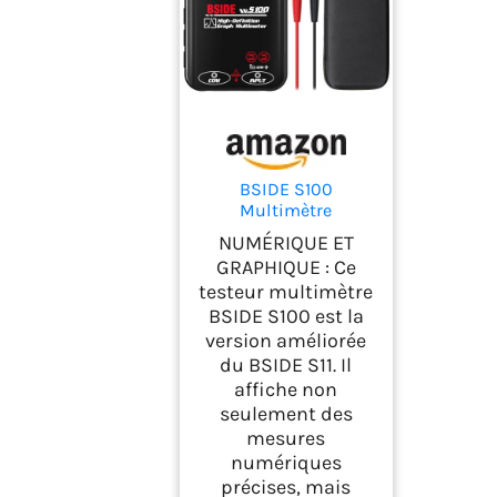
BSIDE S100
Multimètre
Numérique 10000
NUMÉRIQUE ET
Comptes TRMS avec
GRAPHIQUE : Ce
Affichage Graphique,
testeur multimètre
Testeur Électrique de
BSIDE S100 est la
Poche Rechargeable
pour Mesure de
version améliorée
Tension Résistance
du BSIDE S11. Il
Continuité Millivolt
affiche non
Capacité Diode NCV
seulement des
mesures
numériques
précises, mais