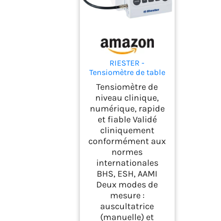
RIESTER -
Tensiomètre de table
RBP 100, niveau
Tensiomètre de
clinique, numérique,
niveau clinique,
rapide et fiable,
numérique, rapide
49960
et fiable Validé
cliniquement
conformément aux
normes
internationales
BHS, ESH, AAMI
Deux modes de
mesure :
auscultatrice
(manuelle) et