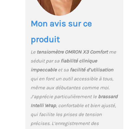
BRASSARD : le mauvais
placement du brassard
peut entraîner des
Mon avis sur ce
lectures inexactes.
Grâce au guide
d’enroulement & au
produit
détecteur de
mouvement, obtenez
Le
tensiomètre OMRON X3 Comfort
me
des mesures précises
SUIVI DE LA SANTÉ
séduit par sa
fiabilité clinique
CARDIOVASCULAIRE :
impeccable
et sa
facilité d’utilisation
une fois votre tension
qui en font un outil accessible à tous,
artérielle mesurée,
l’appareil tension X3
même aux débutantes comme moi.
Comfort peut indiquer
J’apprécie particulièrement le
brassard
la détection un rythme
cardiaque irrégulier ou
Intelli Wrap
, confortable et bien ajusté,
d’une hypertension VOS
qui facilite les prises de tension
RÉSULTATS À PORTÉE DE
MAIN : Le tensiomètre
précises. L’enregistrement des
X3 Comfort enregistre