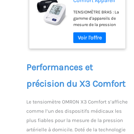
Comfort Appareil
tension artérielle
TENSIOMÈTRE BRAS : La
bras – Tensiomètre
gamme d'appareils de
brassard validé
mesure de la pression
cliniquement –
artérielle d'OMRON a été
Tensiomètre Bras
validée cliniquement. Le
avec détection de
X3 Comfort est
pulsation
également validé pour
cardiaque
une utilisation chez les
irrégulière,
diabétiques ou
mémoire 2
Performances et
pendant la grossesse
personnes x 60
(pré-éclampsie).
mesures
précision du X3 Comfort
MESURE DE LA TENSION
ARTERIELLE BRAS : Avec
le brassard Intelli Wrap
qui mesure 22-42 cm et
Le tensiomètre OMRON X3 Comfort s’affiche
se pose sur le haut du
comme l’un des dispositifs médicaux les
bras – obtenez des
résultats précis dans
plus fiables pour la mesure de la pression
n’importe quelle
artérielle à domicile. Doté de la technologie
position GUIDE