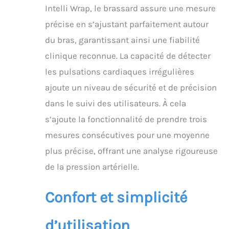
D’ENROULEMENT DU
Intelli Wrap, le brassard assure une mesure
BRASSARD : le mauvais
précise en s’ajustant parfaitement autour
placement du brassard
peut entraîner des
du bras, garantissant ainsi une fiabilité
lectures inexactes.
clinique reconnue. La capacité de détecter
Grâce au guide
d’enroulement & au
les pulsations cardiaques irrégulières
détecteur de
ajoute un niveau de sécurité et de précision
mouvement, obtenez
dans le suivi des utilisateurs. À cela
des mesures précises
SUIVI DE LA SANTÉ
s’ajoute la fonctionnalité de prendre trois
CARDIOVASCULAIRE :
mesures consécutives pour une moyenne
une fois votre tension
artérielle mesurée,
plus précise, offrant une analyse rigoureuse
l’appareil tension X3
de la pression artérielle.
Comfort peut indiquer
la détection un rythme
cardiaque irrégulier ou
Confort et simplicité
d’une hypertension VOS
RÉSULTATS À PORTÉE DE
d’utilisation
MAIN : Le tensiomètre