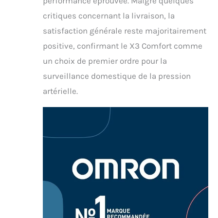
performance éprouvée. Malgré quelques
critiques concernant la livraison, la
satisfaction générale reste majoritairement
positive, confirmant le X3 Comfort comme
un choix de premier ordre pour la
surveillance domestique de la pression
artérielle.