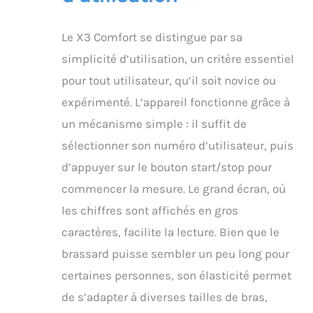
X3 Comfort enregistre
jusqu’à 60 mesures.
Surveillez votre santé
Le X3 Comfort se distingue par sa
cardiovasculaire et
simplicité d’utilisation, un critère essentiel
faites de changements
positifs pour un avenir
pour tout utilisateur, qu’il soit novice ou
sain
expérimenté. L’appareil fonctionne grâce à
un mécanisme simple : il suffit de
sélectionner son numéro d’utilisateur, puis
d’appuyer sur le bouton start/stop pour
commencer la mesure. Le grand écran, où
les chiffres sont affichés en gros
caractères, facilite la lecture. Bien que le
brassard puisse sembler un peu long pour
certaines personnes, son élasticité permet
de s’adapter à diverses tailles de bras,