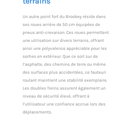
terrains
accidentés et rester
stable sur des surfaces
lisses. Le grand anneau
Un autre point fort du Broobey réside dans
de main ondulé est
lisse et ne gratte pas
ses roues arrière de 50 cm équipées de
vos mains, ce qui vous
pneus anti-crevaison. Ces roues permettent
permet de l'utiliser
facilement. Les pneus
une utilisation sur divers terrains, offrant
ont passé des dizaines
ainsi une polyvalence appréciable pour les
de milliers de tests
d'usure. La roue avant
sorties en extérieur. Que ce soit sur de
en polyuréthane
l’asphalte, des chemins de terre ou même
rotative à 360° vous
facilite le retournement.
des surfaces plus accidentées, ce fauteuil
Cadre double X stable :
roulant maintient une stabilité exemplaire.
le fauteuil roulant
utilise de l'acier au
Les doubles freins assurent également un
carbone de qualité
niveau de sécurité élevé, offrant à
supérieure, plus
résistant à l'usure. Le
l’utilisateur une confiance accrue lors des
cadre global du corps a
déplacements.
une structure double X