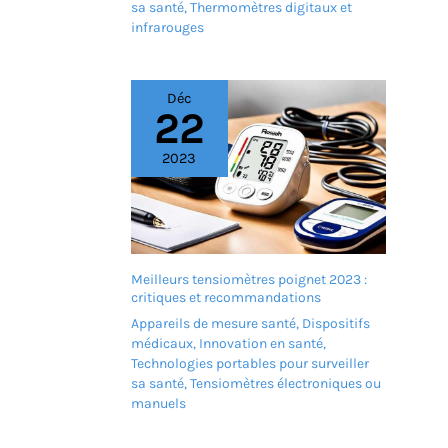
vous puissiez
sa santé
,
Thermomètres digitaux et
continuer à profiter de
infrarouges
tous les avantages de
votre fauteuil roulant.
Déc
22
2023
Meilleurs tensiomètres poignet 2023 :
critiques et recommandations
Appareils de mesure santé
,
Dispositifs
médicaux
,
Innovation en santé
,
Technologies portables pour surveiller
sa santé
,
Tensiomètres électroniques ou
manuels