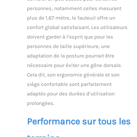
sans avoir besoin de
personnes, notamment celles mesurant
mécanismes de pliage
compliqués ou de
plus de 1,67 mètre, le fauteuil offre un
processus fastidieux.
confort global satisfaisant. Les utilisateurs
En un tour de main, le
fauteuil roulant peut
doivent garder à l’esprit que pour les
être transformé en un
personnes de taille supérieure, une
autre et est donc
l'incarnation du design
adaptation de la posture pourrait être
convivial. 【Pneus de
nécessaire pour éviter une gêne dorsale.
protection anti-
crevaison】 Les roues
Cela dit, son ergonomie générale et son
arrière de 50 cm
siège confortable sont parfaitement
résistantes à l'usure
disposent d'une
adaptés pour des durées d’utilisation
excellente absorption
prolongées.
des chocs et de
propriétés
antidérapantes. Vous
Performance sur tous les
pouvez facilement
traverser des terrains