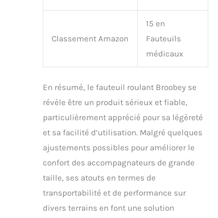
prenons le temps de
répondre à vos
préoccupations et vous
15 en
offrons des solutions
Classement Amazon
Fauteuils
complètes pour que
vous puissiez
médicaux
continuer à profiter de
tous les avantages de
votre fauteuil roulant.
En résumé, le fauteuil roulant Broobey se
révèle être un produit sérieux et fiable,
particulièrement apprécié pour sa légèreté
et sa facilité d’utilisation. Malgré quelques
ajustements possibles pour améliorer le
confort des accompagnateurs de grande
taille, ses atouts en termes de
transportabilité et de performance sur
divers terrains en font une solution