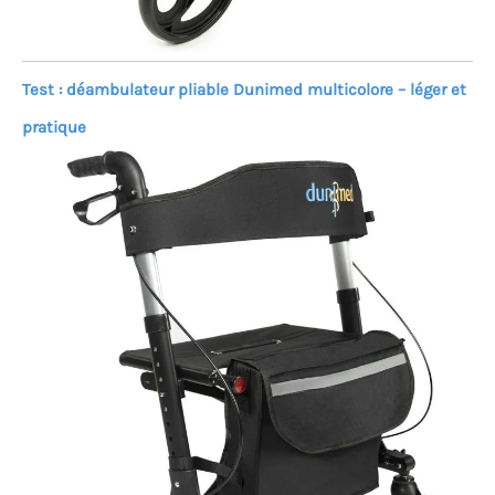
Test : déambulateur pliable Dunimed multicolore – léger et
pratique