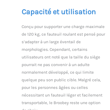
qui est stable et solide.
Par rapport au design
Capacité et utilisation
traditionnel simple en
X, il peut rester stable
même sur un sol
Conçu pour supporter une charge maximale
extrêmement inégal et
de 120 kg, ce fauteuil roulant est pensé pour
ne se secoue pas
facilement. 【EU quality
s’adapter à un large éventail de
standard】 Seat and
morphologies. Cependant, certains
backrest made of 4 mm
thick Oxford fabric are
utilisateurs ont noté que la taille du siège
more breathable and
pourrait ne pas convenir à un adulte
provide you with
comfortable support.
normalement développé, ce qui limite
The reversible footrest
quelque peu son public cible. Malgré cela,
makes it easier for you
to sit in the wheelchair
pour les personnes âgées ou celles
and the removable
nécessitant un fauteuil léger et facilement
design allows for easy
storage. Underneath
transportable, le Broobey reste une option
the wheelchair is