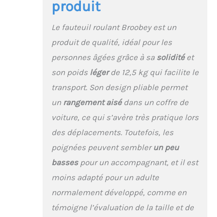
et la sécurité du
produit
fauteuil roulant et vous
aider à mieux monter et
Le fauteuil roulant Broobey est un
par-dessus les
obstacles. Pliage sans
produit de qualité, idéal pour les
effort en trois secondes
personnes âgées grâce à sa
solidité
et
: la caractéristique la
son poids
léger
de 12,5 kg qui facilite le
plus remarquable de
notre fauteuil roulant
transport. Son design pliable permet
est sa capacité à se
un
rangement aisé
dans un coffre de
plier sans effort en
seulement trois
voiture, ce qui s’avère très pratique lors
secondes. Ce design
des déplacements. Toutefois, les
innovant permet à
l'utilisateur de passer
poignées peuvent sembler
un peu
rapidement de la
basses
pour un accompagnant, et il est
mobilité au rangement
sans avoir besoin de
moins adapté pour un adulte
mécanismes de pliage
normalement développé, comme en
compliqués ou de
processus fastidieux.
témoigne l’évaluation de la taille et de
En un tour de main, le