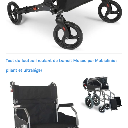
Test du fauteuil roulant de transit Museo par Mobiclinic :
pliant et ultraléger