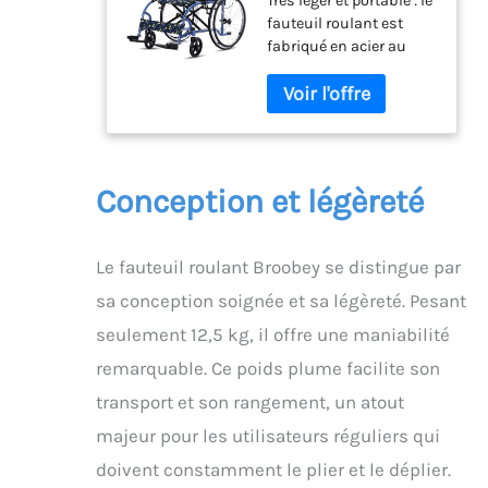
Très léger et portable : le
kg, double frein,
fauteuil roulant est
12,5 kg, auto-
fabriqué en acier au
propulsion,
carbone léger de qualité
personnes âgées,
supérieure et ne pèse
roue arrière 50 cm
que 12,5 kg. Même les
anti-crevaison
personnes âgées
peuvent le porter sans
problème. Le design
Conception et légèreté
innovant de pliage
rapide en 3 secondes
vous facilite le
Le fauteuil roulant Broobey se distingue par
rangement. Charge
maximale : 120 kg Mode
sa conception soignée et sa légèreté. Pesant
autonome et passif : le
seulement 12,5 kg, il offre une maniabilité
design double mode
offre plus de flexibilité.
remarquable. Ce poids plume facilite son
Le mode autopropulsé
transport et son rangement, un atout
vous permet de vous
majeur pour les utilisateurs réguliers qui
déplacer de manière
autonome sur de
doivent constamment le plier et le déplier.
courtes distances en