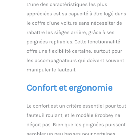
L’une des caractéristiques les plus
ajustant la direction et
la vitesse du fauteuil
appréciées est sa capacité à être logé dans
roulant. Mode gant, il
le coffre d’une voiture sans nécessiter de
peut assurer la stabilité
et la sécurité du
rabattre les sièges arrière, grâce à ses
fauteuil roulant et vous
poignées repliables. Cette fonctionnalité
aider à mieux monter et
par-dessus les
offre une flexibilité certaine, surtout pour
obstacles. Pliage sans
les accompagnateurs qui doivent souvent
effort en trois secondes
: la caractéristique la
manipuler le fauteuil.
plus remarquable de
notre fauteuil roulant
Confort et ergonomie
est sa capacité à se
plier sans effort en
seulement trois
Le confort est un critère essentiel pour tout
secondes. Ce design
innovant permet à
fauteuil roulant, et le modèle Broobey ne
l'utilisateur de passer
déçoit pas. Bien que les poignées puissent
rapidement de la
mobilité au rangement
sembler un peu basses pour certaines