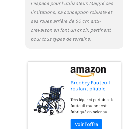
l’espace pour l’utilisateur. Malgré ces
fauteuil roulant peut
être transformé en un
limitations, sa conception robuste et
autre et est donc
ses roues arrière de 50 cm anti-
l'incarnation du design
convivial. 【Pneus de
crevaison en font un choix pertinent
protection anti-
pour tous types de terrains.
crevaison】 Les roues
arrière de 50 cm
résistantes à l'usure
disposent d'une
excellente absorption
des chocs et de
propriétés
Broobey Fauteuil
antidérapantes. Vous
roulant pliable,
pouvez facilement
léger, jusqu'à 120
traverser des terrains
Très léger et portable : le
kg, double frein,
accidentés et rester
fauteuil roulant est
12,5 kg, auto-
stable sur des surfaces
fabriqué en acier au
propulsion,
lisses. Le grand anneau
carbone léger de qualité
personnes âgées,
de main ondulé est
supérieure et ne pèse
roue arrière 50 cm
lisse et ne gratte pas