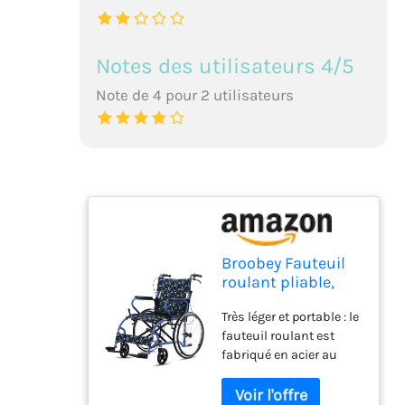
Notes des utilisateurs 4/5
Note de 4 pour 2 utilisateurs
Broobey Fauteuil
roulant pliable,
léger, jusqu'à 120
Très léger et portable : le
kg, double frein,
fauteuil roulant est
12,5 kg, auto-
fabriqué en acier au
propulsion,
carbone léger de qualité
personnes âgées,
supérieure et ne pèse
roue arrière 50 cm