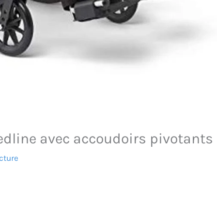
Medline avec accoudoirs pivotants
cture