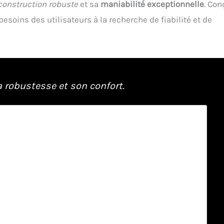
construction robuste
et sa
maniabilité exceptionnelle
. Con
besoins des utilisateurs à la recherche de fiabilité et de
 robustesse et son confort.