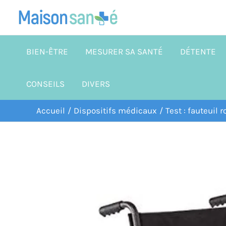
Aller
au
contenu
BIEN-ÊTRE
MESURER SA SANTÉ
DÉTENTE
CONSEILS
DIVERS
Accueil
Dispositifs médicaux
Test : fauteuil