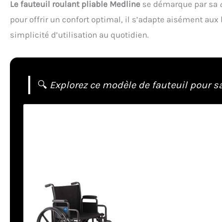
Le fauteuil roulant pliable Medline
se démarque par sa
pour offrir un confort optimal, il s’adapte aisément aux 
simplicité d’utilisation au quotidien.
🔍
Explorez ce modèle de fauteuil pour sa