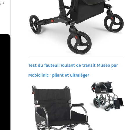
çu
Test du fauteuil roulant de transit Museo par
Mobiclinic : pliant et ultraléger