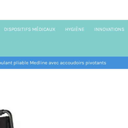
DISPOSITIFS MÉDICAUX
HYGIÈNE
INNOVATIONS
 roulant pliable Medline avec accoudoirs pivotants