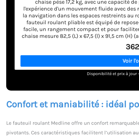
chaise pèse 17,2 kg, avec une capacité de 
l'expérience d'un mouvement fluide avec des 
la navigation dans les espaces restreints au r
fauteuil roulant pliable est équipé de repose
facile, un rangement compact et pour faciliter 
chaise mesure 82,5 (L) x 67,5 (l) x 91,5 cm (H) (a
362
Disponibilité et prix à jou
Confort et maniabilité : idéal 
Le fauteuil roulant Medline offre un confort remarquab
pivotants. Ces caractéristiques facilitent l’utilisation