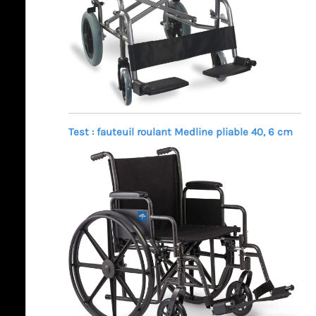
Test : fauteuil roulant Medline pliable 40, 6 cm