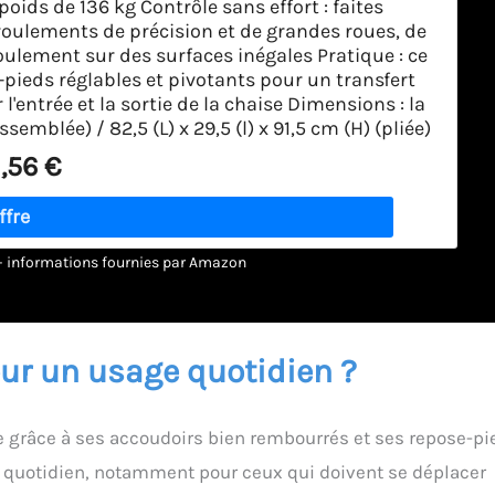
poids de 136 kg Contrôle sans effort : faites
roulements de précision et de grandes roues, de
oulement sur des surfaces inégales Pratique : ce
-pieds réglables et pivotants pour un transfert
l'entrée et la sortie de la chaise Dimensions : la
ssemblée) / 82,5 (L) x 29,5 (l) x 91,5 cm (H) (pliée)
,56 €
r – informations fournies par Amazon
pour un usage quotidien ?
le grâce à ses accoudoirs bien rembourrés et ses repose-pi
 au quotidien, notamment pour ceux qui doivent se déplacer