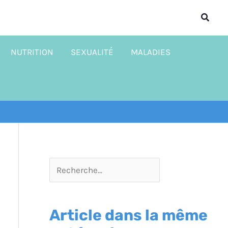
R
Reche
e
c
NUTRITION
SEXUALITÉ
MALADIES
h
e
r
c
h
e
r
Article dans la même