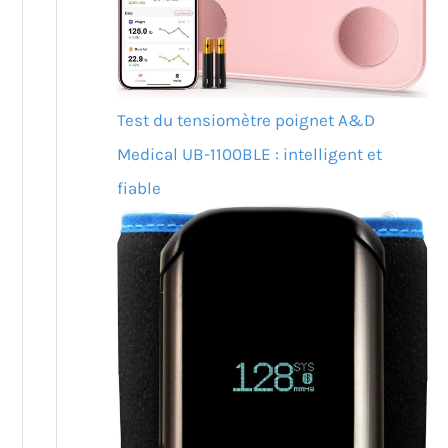
Test du tensiomètre poignet A&D
Medical UB-1100BLE : intelligent et
fiable