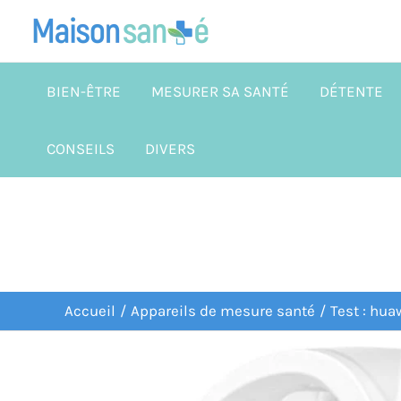
Aller
au
contenu
BIEN-ÊTRE
MESURER SA SANTÉ
DÉTENTE
CONSEILS
DIVERS
Accueil
Appareils de mesure santé
Test : hua