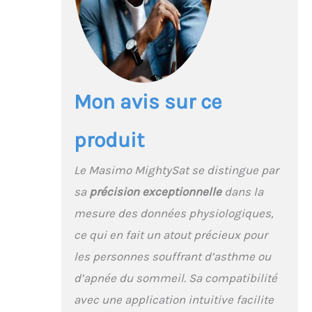
votre état de santé
FONCTION : en
absorbant la lumière
sur votre doigt, il
mesure vos principales
valeurs physiologiques
Mon avis sur ce
en les envoyant via
Bluetooth à
l'application Masimo
produit
sur votre appareil Apple
ou Android HAUTE
Le Masimo MightySat se distingue par
TECHNOLOGIE :
technologie de qualité
sa
précision exceptionnelle
dans la
hospitalière (Masimo
mesure des données physiologiques,
SET), qui permet de
ce qui en fait un atout précieux pour
mesurer avec précision
le taux d'oxygène dans
les personnes souffrant d’asthme ou
le sang et le pouls,
d’apnée du sommeil. Sa compatibilité
même en mouvement
TOUJOURS AVEC VOUS :
avec une application intuitive facilite
l'oxymètre de pouls du