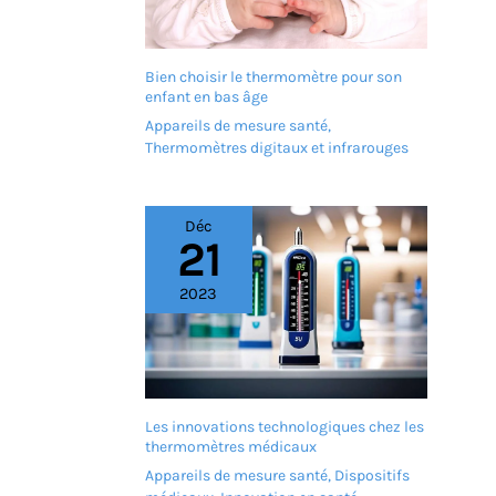
ANGLES: notre écran OLED
rétroéclairé pivote de six
façons différentes, ce qui
vous permet de voir vos
Bien choisir le thermomètre pour son
résultats sous n’importe
enfant en bas âge
quel angle
Appareils de mesure santé
,
Thermomètres digitaux et infrarouges
Déc
21
2023
Les innovations technologiques chez les
thermomètres médicaux
Appareils de mesure santé
,
Dispositifs