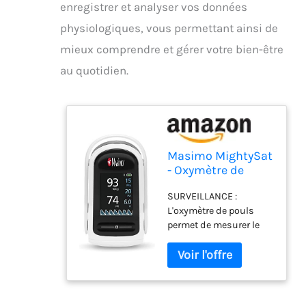
enregistrer et analyser vos données
physiologiques, vous permettant ainsi de
mieux comprendre et gérer votre bien-être
au quotidien.
Masimo MightySat
- Oxymètre de
pouls, mesure et
SURVEILLANCE :
enregistre les
L'oxymètre de pouls
données
permet de mesurer le
physiologiques, la
niveau de saturation en
saturation en
oxygène (SpO2) et la
oxygène, la
fréquence du pouls (PR)
fréquence du
de manière non
pouls et les
invasive grâce à
valeurs