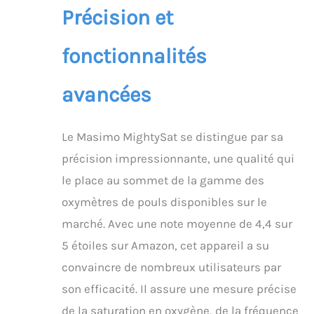
l'absorption de la
respiratoires,
Précision et
lumière dans le doigt
compatible iOS et
DEMANDES : Écoutez
Android - Blanc
fonctionnalités
votre corps en
mesurant rapidement
et précisément les
avancées
principales valeurs
physiologiques aussi
souvent que vous
Le Masimo MightySat se distingue par sa
voulez mieux connaître
votre état de santé
précision impressionnante, une qualité qui
FONCTION : en
le place au sommet de la gamme des
absorbant la lumière
sur votre doigt, il
oxymètres de pouls disponibles sur le
mesure vos principales
marché. Avec une note moyenne de 4,4 sur
valeurs physiologiques
en les envoyant via
5 étoiles sur Amazon, cet appareil a su
Bluetooth à
convaincre de nombreux utilisateurs par
l'application Masimo
sur votre appareil Apple
son efficacité. Il assure une mesure précise
ou Android HAUTE
de la saturation en oxygène, de la fréquence