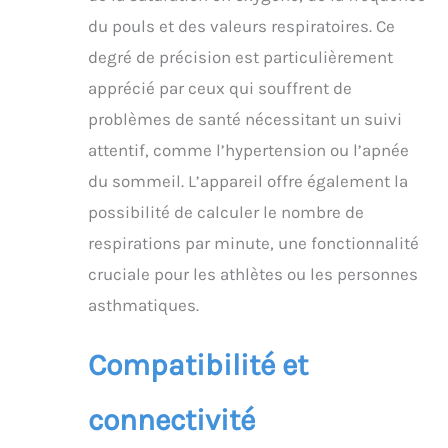
TECHNOLOGIE :
technologie de qualité
du pouls et des valeurs respiratoires. Ce
hospitalière (Masimo
degré de précision est particulièrement
SET), qui permet de
mesurer avec précision
apprécié par ceux qui souffrent de
le taux d'oxygène dans
problèmes de santé nécessitant un suivi
le sang et le pouls,
même en mouvement
attentif, comme l’hypertension ou l’apnée
TOUJOURS AVEC VOUS :
du sommeil. L’appareil offre également la
l'oxymètre de pouls du
possibilité de calculer le nombre de
bout du doigt
MightySat vous permet
respirations par minute, une fonctionnalité
de mesurer vos valeurs
cruciale pour les athlètes ou les personnes
physiologiques à tout
moment de la journée
asthmatiques.
grâce à sa conception
pratique
Compatibilité et
connectivité