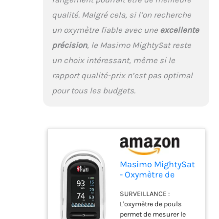
qualité. Malgré cela, si l’on recherche
un oxymètre fiable avec une
excellente
précision
, le Masimo MightySat reste
un choix intéressant, même si le
rapport qualité-prix n’est pas optimal
pour tous les budgets.
Masimo MightySat
- Oxymètre de
pouls, mesure et
SURVEILLANCE :
enregistre les
L'oxymètre de pouls
données
permet de mesurer le
physiologiques, la