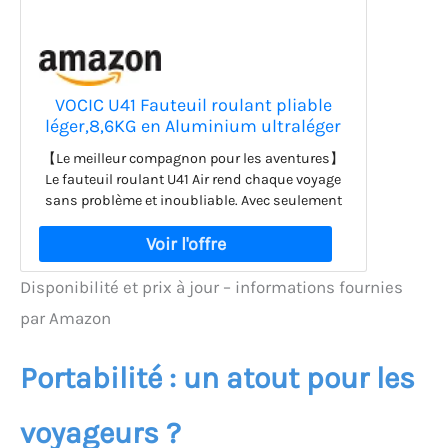
VOCIC U41 Fauteuil roulant pliable
léger,8,6KG en Aluminium ultraléger
Chaise roulante handicapé,Fauteuil
【Le meilleur compagnon pour les aventures】
roulant de transport avec pneus
Le fauteuil roulant U41 Air rend chaque voyage
Honeycomb 20cm pour tous les
sans problème et inoubliable. Avec seulement
terrains (Noir)
8,6 kg, il est si léger que même les personnes
âgées peuvent le porter facilement. Grâce à son
couvercle à ouverture impressionnante, il se
replie sur un volume de 0,11 m³ - suffisamment
Disponibilité et prix à jour – informations fournies
petit pour être rangé dans le coffre d’une voiture
par Amazon
ou dans un avion. Avec sa poignée adaptable, il
est aussi facile à transporter qu’une valise, ce
qui vous permet de partir pour des aventures
Portabilité : un atout pour les
spontanées quand et où vous le souhaitez.
voyageurs ?