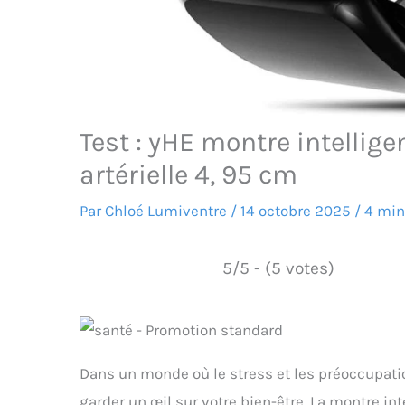
Test : yHE montre intellig
artérielle 4, 95 cm
Par
Chloé Lumiventre
/
14 octobre 2025
/
4 min
5/5 - (5 votes)
Dans un monde où le stress et les préoccupatio
garder un œil sur votre bien-être. La montre i