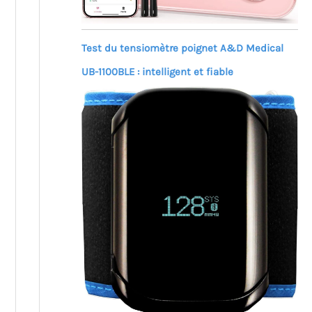
Test du tensiomètre poignet A&D Medical
UB-1100BLE : intelligent et fiable