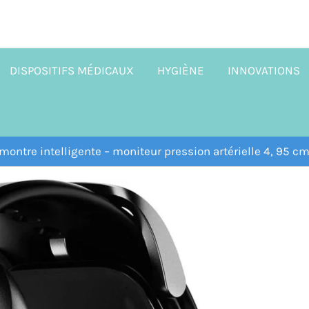
DISPOSITIFS MÉDICAUX
HYGIÈNE
INNOVATIONS
 montre intelligente – moniteur pression artérielle 4, 95 c