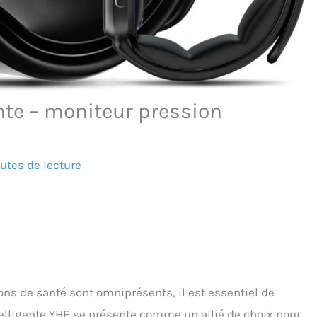
ente – moniteur pression
utes de lecture
ns de santé sont omniprésents, il est essentiel de
ntelligente YHE se présente comme un allié de choix pour