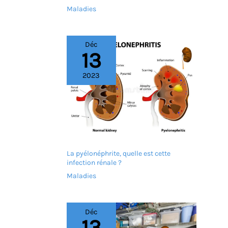
Maladies
Déc
13
2023
La pyélonéphrite, quelle est cette
infection rénale ?
Maladies
Déc
13