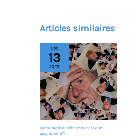
Articles similaires
Déc
13
2023
La maladie d’alzheimer c’est quoi
exactement ?