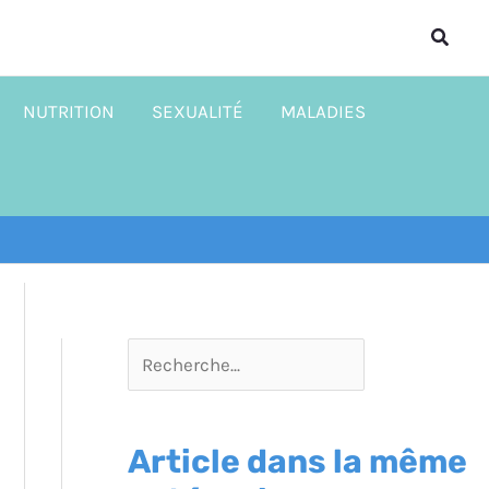
R
Reche
e
c
NUTRITION
SEXUALITÉ
MALADIES
h
e
r
c
h
e
r
Article dans la même