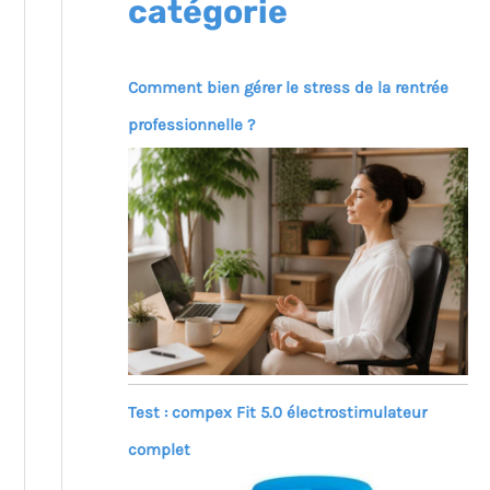
catégorie
Comment bien gérer le stress de la rentrée
professionnelle ?
Test : compex Fit 5.0 électrostimulateur
complet