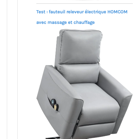
Test : fauteuil releveur électrique HOMCOM
avec massage et chauffage