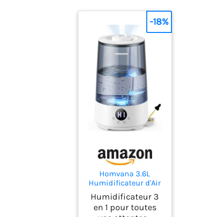
-18%
Homvana 3.6L
Humidificateur d'Air
bébé, Cool Mist Top-
Humidificateur 3
Fill, 16dB(Gris)
en 1 pour toutes