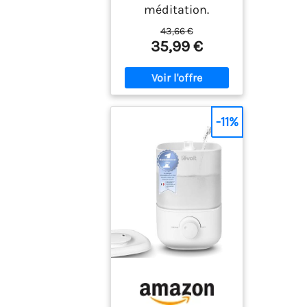
méditation.
43,66 €
35,99 €
-11%