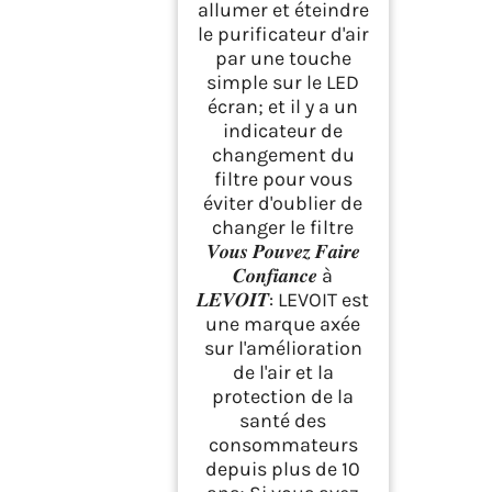
allumer et éteindre
le purificateur d'air
par une touche
simple sur le LED
écran; et il y a un
indicateur de
changement du
filtre pour vous
éviter d'oublier de
changer le filtre
𝑽𝒐𝒖𝒔 𝑷𝒐𝒖𝒗𝒆𝒛 𝑭𝒂𝒊𝒓𝒆
𝑪𝒐𝒏𝒇𝒊𝒂𝒏𝒄𝒆 à
𝑳𝑬𝑽𝑶𝑰𝑻: LEVOIT est
une marque axée
sur l'amélioration
de l'air et la
protection de la
santé des
consommateurs
depuis plus de 10