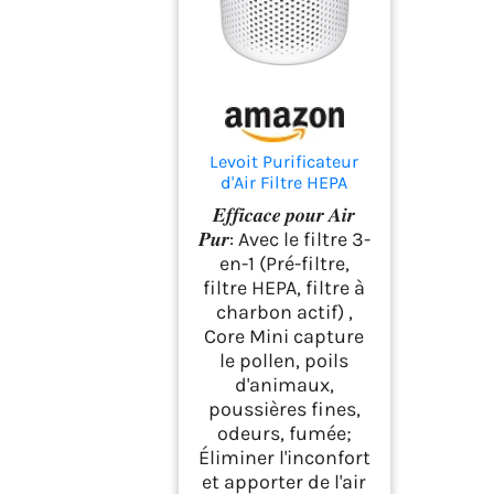
Levoit Purificateur
d'Air Filtre HEPA
99,97% 7W Chambre
𝑬𝒇𝒇𝒊𝒄𝒂𝒄𝒆 𝒑𝒐𝒖𝒓 𝑨𝒊𝒓
Silencieux Blanc
𝑷𝒖𝒓: Avec le filtre 3-
en-1 (Pré-filtre,
filtre HEPA, filtre à
charbon actif) ,
Core Mini capture
le pollen, poils
d'animaux,
poussières fines,
odeurs, fumée;
Éliminer l'inconfort
et apporter de l'air