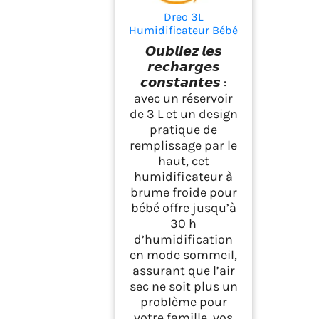
Dreo 3L
Humidificateur Bébé
Silencieux 26dB avec
𝙊𝙪𝙗𝙡𝙞𝙚𝙯 𝙡𝙚𝙨
Capteur d’Humidité,
𝙧𝙚𝙘𝙝𝙖𝙧𝙜𝙚𝙨
Brume Fraîche
𝙘𝙤𝙣𝙨𝙩𝙖𝙣𝙩𝙚𝙨 :
Ultrasonique, Buse
avec un réservoir
360°, 30H
Autonomie, Diffuseur
de 3 L et un design
d’Huiles Essentielles,
pratique de
Lumière d’Ambiance,
remplissage par le
pour Plantes, Noir
haut, cet
humidificateur à
brume froide pour
bébé offre jusqu’à
30 h
d’humidification
en mode sommeil,
assurant que l’air
sec ne soit plus un
problème pour
votre famille, vos