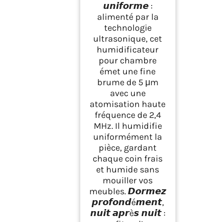
𝙪𝙣𝙞𝙛𝙤𝙧𝙢𝙚 :
alimenté par la
technologie
ultrasonique, cet
humidificateur
pour chambre
émet une fine
brume de 5 μm
avec une
atomisation haute
fréquence de 2,4
MHz. Il humidifie
uniformément la
pièce, gardant
chaque coin frais
et humide sans
mouiller vos
meubles. 𝘿𝙤𝙧𝙢𝙚𝙯
𝙥𝙧𝙤𝙛𝙤𝙣𝙙é𝙢𝙚𝙣𝙩,
𝙣𝙪𝙞𝙩 𝙖𝙥𝙧è𝙨 𝙣𝙪𝙞𝙩 :