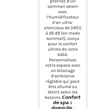
profitez d’un
sommeil serein
avec
l’humidificateur
d’air ultra-
silencieux de DREO
à 26 dB (en mode
sommeil), conçu
pour le confort
ultime de votre
bébé.
Personnalisez
votre espace avec
un éclairage
d’ambiance
réglable qui peut
être allumé ou
éteint selon les
besoins. 𝘾𝙤𝙣𝙛𝙤𝙧𝙩
𝙙𝙚 𝙨𝙥𝙖 à
𝙙𝙤𝙢𝙞𝙘𝙞𝙡𝙚 :