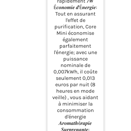
rapidement 7𝑾
É𝒄𝒐𝒏𝒐𝒎𝒊𝒆 𝒅'É𝒏𝒆𝒓𝒈𝒊𝒆:
Tout en assurant
l'effet de
purification, Core
Mini économise
également
parfaitement
l'énergie; avec une
puissance
nominale de
0,007kWh, il coûte
seulement 0,013
euros par nuit (8
heures en mode
veille) , vous aidant
à minimiser la
consommation
d'énergie
𝑨𝒓𝒐𝒎𝒂𝒕𝒉é𝒓𝒂𝒑𝒊𝒆
𝑺𝒖𝒓𝒑𝒓𝒆𝒏𝒂𝒏𝒕𝒆: