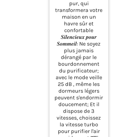
pur, qui
transformera votre
maison en un
havre sûr et
confortable
𝑺𝒊𝒍𝒆𝒏𝒄𝒊𝒆𝒖𝒙 𝒑𝒐𝒖𝒓
𝑺𝒐𝒎𝒎𝒆𝒊𝒍: Ne soyez
plus jamais
dérangé par le
bourdonnement
du purificateur;
avec le mode veille
25 dB , même les
dormeurs légers
peuvent s'endormir
doucement; Et il
dispose de 3
vitesses, choissez
la vitesse turbo
pour purifier l'air