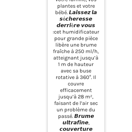
plantes et votre
bébé. 𝙇𝙖𝙞𝙨𝙨𝙚𝙯 𝙡𝙖
𝙨é𝙘𝙝𝙚𝙧𝙚𝙨𝙨𝙚
𝙙𝙚𝙧𝙧𝙞è𝙧𝙚 𝙫𝙤𝙪𝙨
:cet humidificateur
pour grande pièce
libère une brume
fraîche à 250 ml/h,
atteignant jusqu’à
1 m de hauteur
avec sa buse
rotative à 360°. Il
couvre
efficacement
jusqu’à 28 m²,
faisant de l’air sec
un problème du
passé. 𝘽𝙧𝙪𝙢𝙚
𝙪𝙡𝙩𝙧𝙖𝙛𝙞𝙣𝙚,
𝙘𝙤𝙪𝙫𝙚𝙧𝙩𝙪𝙧𝙚