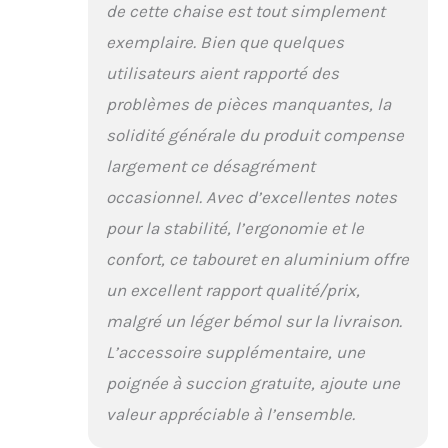
de cette chaise est tout simplement
chaise de douche
médicale DR Maya est
exemplaire. Bien que quelques
fabriquée avec quatre
utilisateurs aient rapporté des
pieds en aluminium
anodisé robuste, de
problèmes de pièces manquantes, la
sorte qu'elle ne rouille
solidité générale du produit compense
pas ou ne se corrode
pas au fil du temps ; le
largement ce désagrément
siège en plastique
occasionnel. Avec d’excellentes notes
dispose de 8 trous de
drainage et de 2 larges
pour la stabilité, l’ergonomie et le
poignées de siège pour
confort, ce tabouret en aluminium offre
une prise en main
facile, un levage et plus
un excellent rapport qualité/prix,
de sécurité ; pieds en
malgré un léger bémol sur la livraison.
caoutchouc
antidérapants sur
L’accessoire supplémentaire, une
chaque pied offrant
poignée à succion gratuite, ajoute une
plus de soutien et pas
de glissement sur une
valeur appréciable à l’ensemble.
surface humide ; la