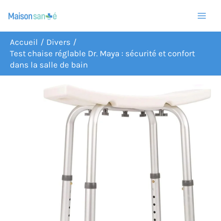
Aller
R
au
e
contenu
c
Accueil
Divers
Test chaise réglable Dr. Maya : sécurité et confort
h
dans la salle de bain
e
r
c
h
e
r