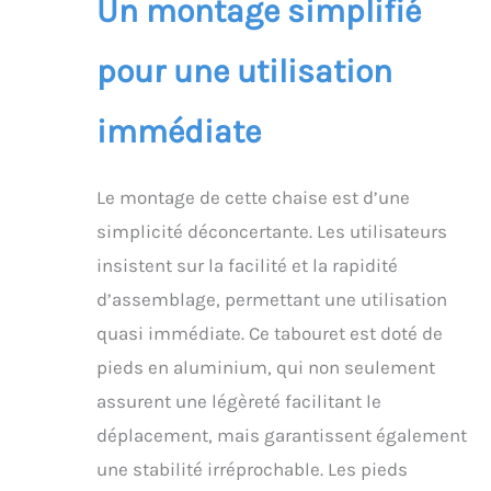
Un montage simplifié
petites que les autres,
étant 30,5 x 35,6 cm.
S'adapte à plus de
pour une utilisation
baignoires. et les
douches plus grandes ;
immédiate
✅ Fabriqué en
matériaux de qualité : la
chaise de douche
Le montage de cette chaise est d’une
médicale DR Maya est
fabriquée avec quatre
simplicité déconcertante. Les utilisateurs
pieds en aluminium
insistent sur la facilité et la rapidité
anodisé robuste, de
sorte qu'elle ne rouille
d’assemblage, permettant une utilisation
pas ou ne se corrode
quasi immédiate. Ce tabouret est doté de
pas au fil du temps ; le
siège en plastique
pieds en aluminium, qui non seulement
dispose de 8 trous de
assurent une légèreté facilitant le
drainage et de 2 larges
poignées de siège pour
déplacement, mais garantissent également
une prise en main
une stabilité irréprochable. Les pieds
facile, un levage et plus