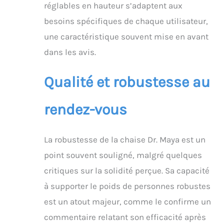
de sécurité ; pieds en
réglables en hauteur s’adaptent aux
caoutchouc
besoins spécifiques de chaque utilisateur,
antidérapants sur
chaque pied offrant
une caractéristique souvent mise en avant
plus de soutien et pas
dans les avis.
de glissement sur une
surface humide ; la
banquette est légère
Qualité et robustesse au
mais durable et solide,
capable de tenir
rendez-vous
Jusqu'à 136 1 kg ✅
Livraison incluse avec
un article
La robustesse de la chaise Dr. Maya est un
complémentaire
supplémentaire :
point souvent souligné, malgré quelques
chaque chaise de
critiques sur la solidité perçue. Sa capacité
douche DR MAYA est
également ajoutée une
à supporter le poids de personnes robustes
poignée de douche
est un atout majeur, comme le confirme un
blanche et noire de 30,5
cm qui peut être placée
commentaire relatant son efficacité après
sur une surface plane