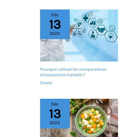
construit en aluminium
léger mais très résistant,
cette chaise de douche
Déc
13
pivotante à 360° pour
personnes âgées peut
supporter jusqu'à 400 lb /
2023
180 kg. Sa conception
robuste à 4 pieds avec 4
patins antidérapants
assure la stabilité sans
glisser. L'accoudoir doux
et antidérapant facilite la
Pourquoi utiliser les comparateurs
position debout, offrant
d’assurances maladie ?
une prise confortable et
Divers
sûre. Siège confortable et
à séchage rapide : dites
adieu aux sièges froids et
durs ! Notre dossier
Déc
souple et notre plaque
13
d'assise de 1,7" / 43 mm
d'épaisseur, fabriqués à
2023
partir de plastique HDPE
souple, offrent une
sensation confortable.