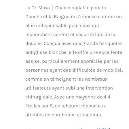
comprend une poignée
La Dr. Maya │ Chaise réglable pour la
de douche à ventouse
Douche et la Baignoire s’impose comme un
gratuite ; aucun outil
n'est nécessaire,
allié indispensable pour ceux qui
assemblage facile ✅
recherchent confort et sécurité lors de la
Hauteur entièrement
réglable : avec une
douche. Conçue avec une grande banquette
plage de réglage de la
antiglisse blanche, elle offre une excellente
hauteur plus large de
30,5 cm à 49,5 cm que
assise, particulièrement appréciée par les
ses concurrents, le
personnes ayant des difficultés de mobilité,
siège de la chaise de
douche DR Maya est
comme en témoignent les nombreux
également plus grand
utilisateurs ayant subi une intervention
que la plupart de 27 x 44
chirurgicale. Avec une moyenne de 4,4
cm ; une autre
caractéristique
étoiles sur 5, ce tabouret répond aux
particulière est les
attentes de nombreux utilisateurs.
dimensions de la base
de ses pieds au niveau
du sol qui sont plus