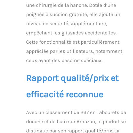
une chirurgie de la hanche. Dotée d’une
en porcelaine, en
plastique ou lisse grâce
poignée à succion gratuite, elle ajoute un
à sa forte ventouse qui
niveau de sécurité supplémentaire,
adhère en toute
sécurité par le rabat
empêchant les glissades accidentelles.
d'une languette ; pas de
Cette fonctionnalité est particulièrement
colle, de ruban adhésif,
de vis, ou de perçage
appréciée par les utilisateurs, notamment
nécessaire pour
ceux ayant des besoins spéciaux.
soutenir votre poids
pour entrer et sortir
d'une douche ou d'une
Rapport qualité/prix et
baignoire ou debout
après utilisation. les
efficacité reconnue
toilettes; ✅ Satisfaction
assurée : si vous n'êtes
pas entièrement
Avec un classement de 237 en Tabourets de
satisfait, nous vous
promettons de faire les
douche et de bain sur Amazon, le produit se
choses correctement
distingue par son rapport qualité/prix. La