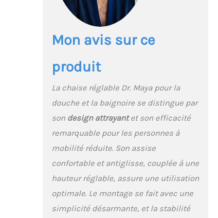
plage de réglage de la
hauteur plus large de
30,5 cm à 49,5 cm que
Mon avis sur ce
ses concurrents, le
siège de la chaise de
douche DR Maya est
produit
également plus grand
que la plupart de 27 x 44
La chaise réglable Dr. Maya pour la
cm ; une autre
caractéristique
douche et la baignoire se distingue par
particulière est les
son
design attrayant
et son efficacité
dimensions de la base
remarquable pour les personnes à
de ses pieds au niveau
du sol qui sont plus
mobilité réduite. Son assise
petites que les autres,
confortable et antiglisse, couplée à une
étant 30,5 x 35,6 cm.
S'adapte à plus de
hauteur réglable, assure une utilisation
baignoires. et les
optimale. Le montage se fait avec une
douches plus grandes ;
✅ Fabriqué en
simplicité désarmante, et la stabilité
matériaux de qualité : la