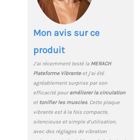
circulation et le
métabolisme. Elles
soulagent aussi la
douleur, réparent les
blessures et améliorent
Mon avis sur ce
l’amplitude des
mouvements, pour une
produit
revitalisation physique
et mentale. 【Modes
Polyvalents, Résultats
J’ai récemment testé la
MERACH
Efficaces】Avec des
Plateforme Vibrante
et j’ai été
modes
manuel/automatique et
agréablement surprise par son
10 vitesses de vibration,
efficacité pour
améliorer la circulation
cette machine,
combinée aux bandes
et
tonifier les muscles
. Cette plaque
de résistance, offre des
vibrante est à la fois compacte,
entraînements
complets. 10 minutes
silencieuse et simple d’utilisation,
par jour renforcent les
avec des réglages de vibration
os et réduisent le
stress. 【Facile à