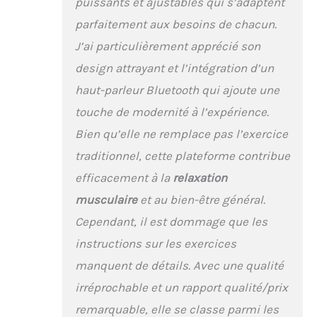
puissants et ajustables qui s’adaptent
Utiliser & Ranger】 La
parfaitement aux besoins de chacun.
télécommande et
l'écran LED facilitent le
J’ai particulièrement apprécié son
suivi des
design attrayant et l’intégration d’un
entraînements. Le
design antidérapant et
haut-parleur Bluetooth qui ajoute une
la coque durable en
touche de modernité à l’expérience.
ABS garantissent la
stabilité, tandis que sa
Bien qu’elle ne remplace pas l’exercice
taille compacte permet
traditionnel, cette plateforme contribue
un transport facile.
efficacement à la
relaxation
【Conception Stable &
Fiable】 Quatre
musculaire
et au bien-être général.
ventouses
Cependant, il est dommage que les
antidérapantes
assurent la stabilité de
instructions sur les exercices
la machine et réduisent
manquent de détails. Avec une qualité
le bruit pendant les
entraînements. Elle
irréprochable et un rapport qualité/prix
supporte jusqu'à 136 kg
remarquable, elle se classe parmi les
(300 lbs) et convient à