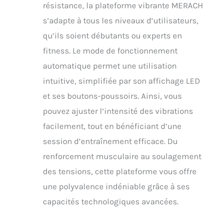
résistance, la plateforme vibrante MERACH
par jour renforcent les
s’adapte à tous les niveaux d’utilisateurs,
os et réduisent le
stress. 【Facile à
qu’ils soient débutants ou experts en
Utiliser & Ranger】 La
fitness. Le mode de fonctionnement
télécommande et
l'écran LED facilitent le
automatique permet une utilisation
suivi des
intuitive, simplifiée par son affichage LED
entraînements. Le
design antidérapant et
et ses boutons-poussoirs. Ainsi, vous
la coque durable en
pouvez ajuster l’intensité des vibrations
ABS garantissent la
stabilité, tandis que sa
facilement, tout en bénéficiant d’une
taille compacte permet
session d’entraînement efficace. Du
un transport facile.
【Conception Stable &
renforcement musculaire au soulagement
Fiable】 Quatre
des tensions, cette plateforme vous offre
ventouses
antidérapantes
une polyvalence indéniable grâce à ses
assurent la stabilité de
capacités technologiques avancées.
la machine et réduisent
le bruit pendant les