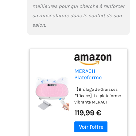
tous les utilisateurs.
meilleures pour qui cherche à renforcer
Contactez-nous pour
sa musculature dans le confort de son
toute question.
salon.
MERACH
Plateforme
Vibrante, Plaque
【Brûlage de Graisses
Vibrante Puissante
Efficace】La plateforme
pour Le
vibrante MERACH
Renforcement et la
utilise des vibrations
Mise en Forme des
119,99 €
haute fréquence pour
Muscles, Contrôle
activer les muscles,
Automatique de la
brûler des calories et
Vitesse, Haut-
perdre du poids plus
Parleur Bluetooth