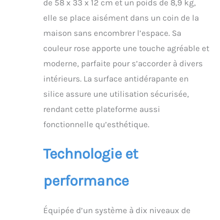
de 58 x 33 x 12 cm et un poids de 8,9 kg,
musculaire,
augmentent la densité
elle se place aisément dans un coin de la
osseuse, stimulent la
maison sans encombrer l’espace. Sa
circulation et le
métabolisme. Elles
couleur rose apporte une touche agréable et
soulagent aussi la
moderne, parfaite pour s’accorder à divers
douleur, réparent les
blessures et améliorent
intérieurs. La surface antidérapante en
l’amplitude des
silice assure une utilisation sécurisée,
mouvements, pour une
revitalisation physique
rendant cette plateforme aussi
et mentale. 【Modes
fonctionnelle qu’esthétique.
Polyvalents, Résultats
Efficaces】Avec des
modes
Technologie et
manuel/automatique et
10 vitesses de vibration,
performance
cette machine,
combinée aux bandes
de résistance, offre des
Équipée d’un système à dix niveaux de
entraînements
complets. 10 minutes