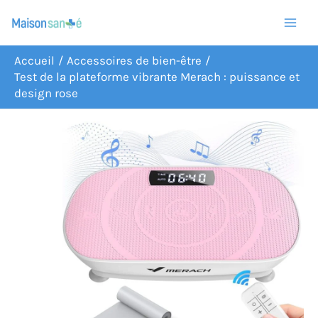
Aller
R
au
e
contenu
c
Accueil
Accessoires de bien-être
Test de la plateforme vibrante Merach : puissance et
h
design rose
e
r
c
h
e
r