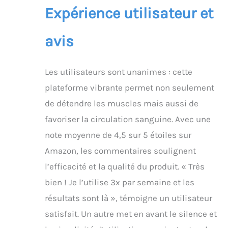
entraînements. Elle
Expérience utilisateur et
supporte jusqu'à 136 kg
(300 lbs) et convient à
avis
tous les utilisateurs.
Contactez-nous pour
toute question.
Les utilisateurs sont unanimes : cette
plateforme vibrante permet non seulement
de détendre les muscles mais aussi de
favoriser la circulation sanguine. Avec une
note moyenne de 4,5 sur 5 étoiles sur
Amazon, les commentaires soulignent
l’efficacité et la qualité du produit. « Très
bien ! Je l’utilise 3x par semaine et les
résultats sont là », témoigne un utilisateur
satisfait. Un autre met en avant le silence et