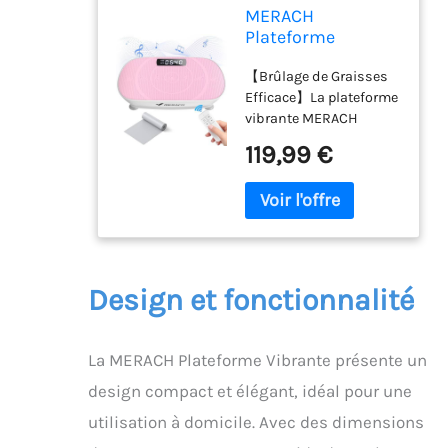
MERACH
Plateforme
Vibrante, Plaque
【Brûlage de Graisses
Vibrante Puissante
Efficace】La plateforme
pour Le
vibrante MERACH
Renforcement et la
utilise des vibrations
Mise en Forme des
119,99 €
haute fréquence pour
Muscles, Contrôle
activer les muscles,
Automatique de la
brûler des calories et
Vitesse, Haut-
perdre du poids plus
Parleur Bluetooth
rapidement que la
Intégré (Rose)
course, aidant à
atteindre vos objectifs
Design et fonctionnalité
fitness rapidement.
【Renforcement
Musculaire &
La MERACH Plateforme Vibrante présente un
Réhabilitation】Les
design compact et élégant, idéal pour une
vibrations douces
favorisent la
utilisation à domicile. Avec des dimensions
récupération