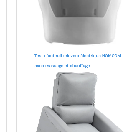
Test : fauteuil releveur électrique HOMCOM
avec massage et chauffage