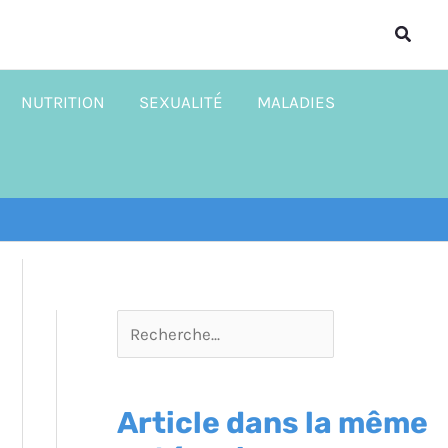
R
Reche
e
c
NUTRITION
SEXUALITÉ
MALADIES
h
e
r
c
h
e
r
Article dans la même