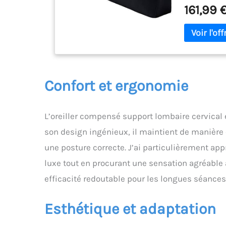
reposez, rega
161,99 
Soutien du Do
être utilisé 
idéal sur un 
confortable p
soulager les
dos. Large Ga
variété d'uti
Confort et ergonomie
canapé. L'ore
pour la colon
également êtr
L’oreiller compensé support lombaire cervical es
Décoratif: N
tailles. L' D
son design ingénieux, il maintient de manière o
canapé profo
une posture correcte. J’ai particulièrement app
élégante et 
où vous l'util
luxe tout en procurant une sensation agréable 
très douce, d
efficacité redoutable pour les longues séances
composé à 100
fermeture à g
facile à retir
Esthétique et adaptation
lecture vous 
télécommande,