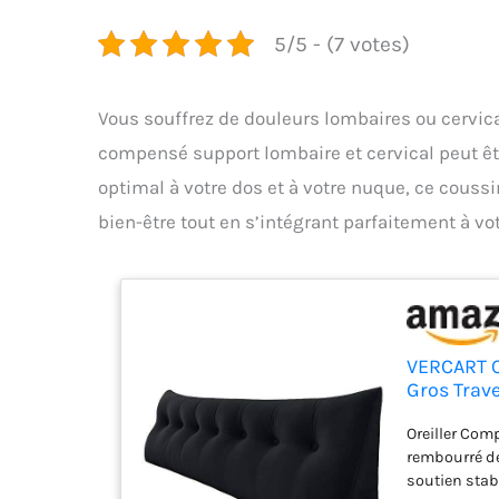
5/5 - (7 votes)
Vous souffrez de douleurs lombaires ou cervical
compensé support lombaire et cervical peut être
optimal à votre dos et à votre nuque, ce coussi
bien-être tout en s’intégrant parfaitement à vo
VERCART O
Gros Trave
Dossier de
Oreiller Comp
200CM)
rembourré de
soutien stabl