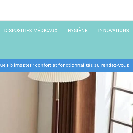
DISPOSITIFS MÉDICAUX
HYGIÈNE
INNOVATIONS
ique Fiximaster : confort et fonctionnalités au rendez-vous