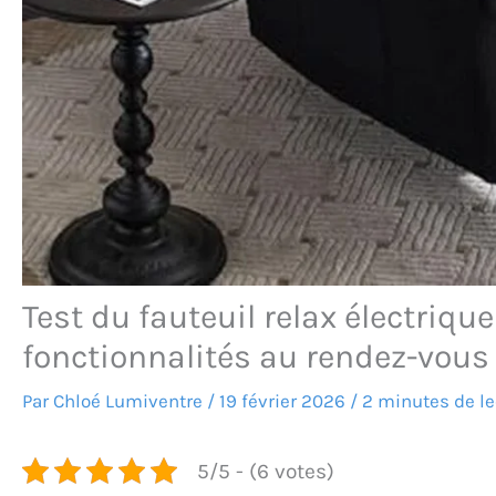
Test du fauteuil relax électrique
fonctionnalités au rendez-vous
Par
Chloé Lumiventre
/
19 février 2026
/
2 minutes de le
5/5 - (6 votes)