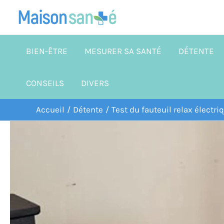
Aller
au
contenu
BIEN-ÊTRE
MESURER SA SANTÉ
DÉTENTE
CONSEILS
DIVERS
Accueil
Détente
Test du fauteuil relax électr