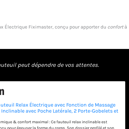
ax Électrique Fiximaster, conçu pour apporter du
confort
à
auteuil peut dépendre de vos attentes.
auteuil Relax Électrique avec Fonction de Massage
 Inclinable avec Poche Latérale, 2 Porte-Gobelets et
uteuil TV Confortable pour Salon et Home Cinéma
ique & confort maximal : Ce fauteuil relax inclinable est
çu pour épouser la forme du corps. Son dossier profilé et son