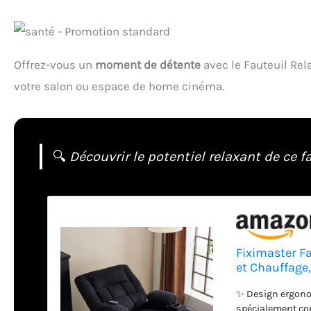
Offrez-vous un
moment de détente
avec le Fauteuil Rel
votre salon ou espace de home cinéma.
🔍
Découvrir le potentiel relaxant de ce f
Fiximaster F
et Chauffage,
Port USB, Fa
✨ Design ergonom
(Black)
spécialement con