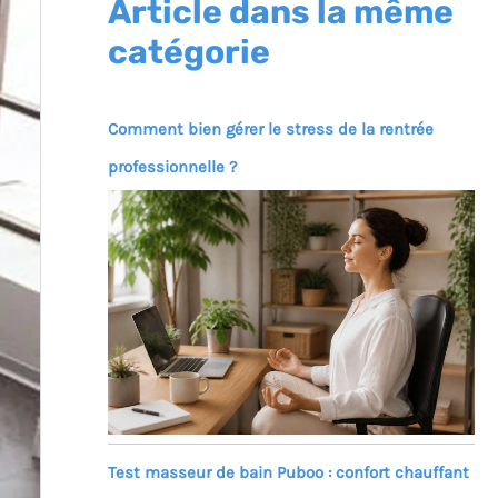
Article dans la même
catégorie
Comment bien gérer le stress de la rentrée
professionnelle ?
Test masseur de bain Puboo : confort chauffant