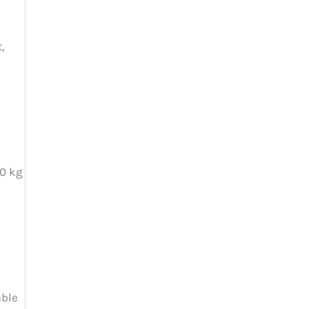
,
40 kg
mble