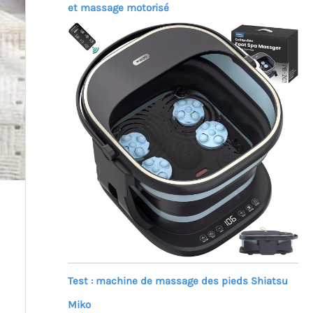
et massage motorisé
Test : machine de massage des pieds Shiatsu
Miko